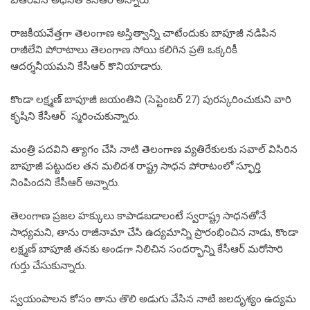
రాజకీయవేత్తగా తెలంగాణ అస్తిత్వాన్ని చాటేందుకు బాపూజీ నడిపిన
రాజీలేని పోరాటాలు తెలంగాణ సోయి కలిగిన ప్రతి ఒక్కరికీ
ఆదర్శనీయమని కేసీఆర్ కొనియాడారు.
కొండా లక్ష్మణ్ బాపూజీ జయంతిని (సెప్టెంబర్ 27) పురస్కరించుకుని వారి
కృషిని కేసీఆర్ స్మరించుకున్నారు.
మంత్రి పదవిని త్యాగం చేసి నాటి తెలంగాణ వ్యతిరేకులకు సవాల్ విసిరిన
బాపూజీ పట్టుదల తన మలిదశ రాష్ట్ర సాధన పోరాటంలో స్ఫూర్తి
నింపిందని కేసీఆర్ అన్నారు.
తెలంగాణ ప్రజల హక్కులు కాపాడబడాలంటే స్వరాష్ట్ర సాధనతోనే
సాధ్యమని, తాను రాజీనామా చేసి ఉద్యమాన్ని ప్రారంభించిన నాడు, కొండా
లక్ష్మణ్ బాపూజీ తనకు అండగా నిలిచిన సందర్భాన్ని కేసీఆర్ మరోసారి
గుర్తు చేసుకున్నారు.
స్వయంపాలన కోసం తాను తొలి అడుగు వేసిన నాటి జలదృశ్యం ఉద్యమ