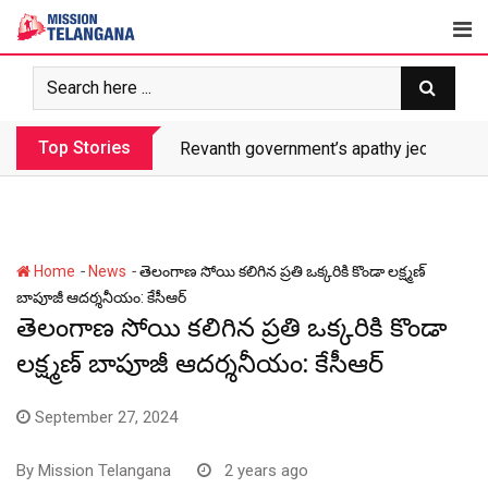
Skip
to
content
Top Stories
Revanth government’s apathy jeopardize
-
-
Home
News
తెలంగాణ సోయి కలిగిన ప్రతి ఒక్కరికి కొండా లక్ష్మణ్
బాపూజీ ఆదర్శనీయం: కేసీఆర్
తెలంగాణ సోయి కలిగిన ప్రతి ఒక్కరికి కొండా
లక్ష్మణ్ బాపూజీ ఆదర్శనీయం: కేసీఆర్
September 27, 2024
By
Mission Telangana
2 years ago