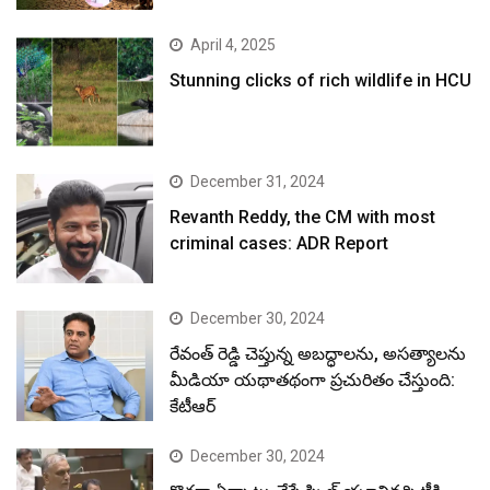
April 4, 2025
Stunning clicks of rich wildlife in HCU
December 31, 2024
Revanth Reddy, the CM with most
criminal cases: ADR Report
December 30, 2024
రేవంత్ రెడ్డి చెప్తున్న అబద్ధాలను, అసత్యాలను
మీడియా యథాతథంగా ప్రచురితం చేస్తుంది:
కేటీఆర్
December 30, 2024