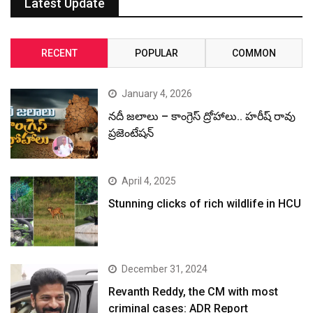
Latest Update
RECENT
POPULAR
COMMON
January 4, 2026
నదీ జలాలు – కాంగ్రెస్ ద్రోహాలు.. హరీష్ రావు
ప్రజెంటేషన్
April 4, 2025
Stunning clicks of rich wildlife in HCU
December 31, 2024
Revanth Reddy, the CM with most
criminal cases: ADR Report