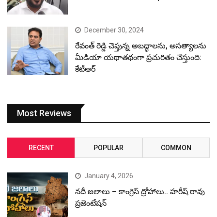
December 30, 2024
రేవంత్ రెడ్డి చెప్తున్న అబద్ధాలను, అసత్యాలను
మీడియా యథాతథంగా ప్రచురితం చేస్తుంది:
కేటీఆర్
Most Reviews
RECENT
POPULAR
COMMON
January 4, 2026
నదీ జలాలు – కాంగ్రెస్ ద్రోహాలు.. హరీష్ రావు
ప్రజెంటేషన్