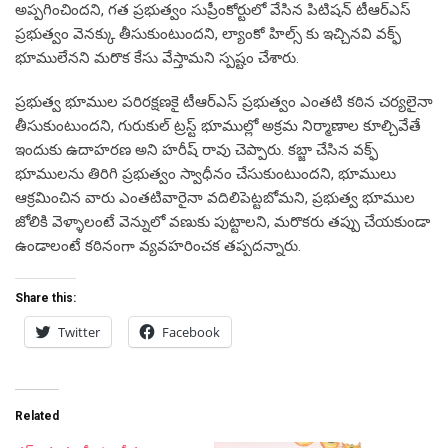
అప్పగించిందని, గత ప్రభుత్వం సుప్రీంకోర్టులో వేసిన పిటిషన్ టీఆర్ఎస్
ప్రభుత్వం వెనక్కు తీసుకుంటుందని, ల్యాంకో హిల్స్ కు ఇచ్చినవి వక్ఫ్
భూములేనని మరొక కేసు వేస్తామని స్పష్టం చేశారు.
ప్రభుత్వ భూముల పరిరక్షణకై టీఆర్ఎస్ ప్రభుత్వం ఎంతటి కఠిన చర్యలైనా
తీసుకుంటుందని, గురుకుల్ ట్రస్ట్ భూముల్లో అక్రమ నిర్మాణాల కూల్చివేతే
ఇందుకు ఉదాహరణ అని హరీష్ రావు చెప్పారు. కబ్జా చేసిన వక్ఫ్
భూములను తిరిగి ప్రభుత్వం స్వాధీనం చేసుకుంటుందని, భూములు
ఆక్రమించిన వారు ఎంతటివారైనా వదిలిపెట్టబోమని, ప్రభుత్వ భూముల
జోలికి వెళ్ళాలంటే వెన్నులో వణుకు పుట్టాలని, మరొకరు తప్పు చేయకుండా
ఉండాలంటే కఠినంగా వ్యవహరించక తప్పదన్నారు.
Share this:
Twitter
Facebook
Related