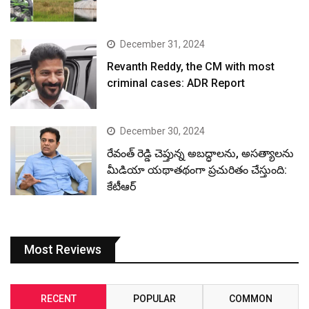
December 31, 2024
Revanth Reddy, the CM with most
criminal cases: ADR Report
December 30, 2024
రేవంత్ రెడ్డి చెప్తున్న అబద్ధాలను, అసత్యాలను
మీడియా యథాతథంగా ప్రచురితం చేస్తుంది:
కేటీఆర్
Most Reviews
RECENT
POPULAR
COMMON