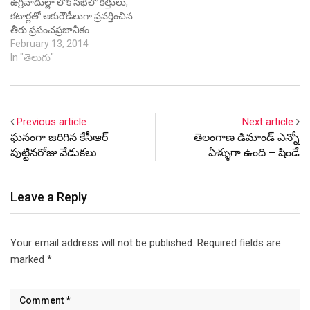
ఉగ్రవాదుల్లా లోక్ సభలో కత్తులు,
మరోపక్క రాజ్యసభలో కూడా
సభ ప్రారంభం కాగానే ప్రతిపక్షాలు
కటార్లతో ఆకురౌడీలుగా ప్రవర్తించిన
ఇలాంటి పరిస్థితే ఎదురవడంతో
వాయిదా తీర్మానాలపై చర్చకు
తీరు ప్రపంచప్రజానీకం
రాజ్యసభ చైర్మన్ హమీద్ అన్సారీ
పట్టుబట్టి ఆందోళనకు దిగాయి.
విస్తుపోయేలా చేసింది. దేశంలోనే
February 13, 2014
సభను గంటపాటు…
దీనిపై సీఎం స్పందిస్తూ సభ
అత్యంత ప్రతిష్టాత్మకమైన
In "తెలుగు"
సజావుగా నడిచేందుకు విపక్షాలు
పార్లమెంటుపై తీవ్రవాదుల్లా
సహకరించాలని,…
సీమాంధ్ర ఎంపీలు రెచ్చిపోయి దాడి
చేయడాన్ని అన్ని జాతీయ పార్టీల
నేతలు తీవ్రంగా నిరసిస్తున్నారు.
Previous article
Next article
ఈరోజు ఉదయం లోక్ సభ
ఘనంగా జరిగిన కేసీఆర్
తెలంగాణ డిమాండ్ ఎన్నో
సమావేశాలు ప్రారంభం కాగానే
పుట్టినరోజు వేడుకలు
ఏళ్ళుగా ఉంది – షిండే
హైదరాబాద్ ఎంపీ అసదుద్దీన్
ఓవైసీ ప్రశ్నను అడుగుతున్న
సమయంలో సీమాంధ్ర…
Leave a Reply
Your email address will not be published.
Required fields are
marked
*