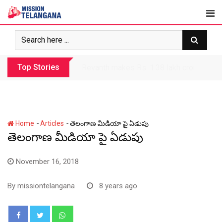
Skip
to
content
Top Stories
Revanth makes Rs. 1.38 lakh crore debt 
-
-
Home
Articles
తెలంగాణ మీడియా పై ఏడుపు
తెలంగాణ మీడియా పై ఏడుపు
November 16, 2018
By
missiontelangana
8 years ago
Whatsapp