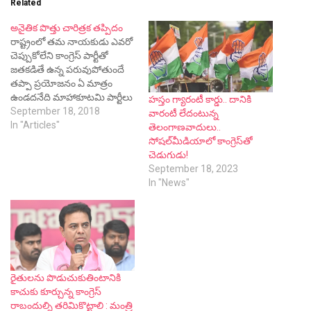
Related
అనైతిక పొత్తు చారిత్రక తప్పిదం
రాష్ట్రంలో తమ నాయకుడు ఎవరో
చెప్పుకోలేని కాంగ్రెస్ పార్టీతో
జతకడితే ఉన్న పరువుపోతుందే
తప్పా ప్రయోజనం ఏ మాత్రం
ఉండదనేది మాహాకూటమి పార్టీలు
హ‌స్తం గ్యారంటీ కార్డు.. దానికి
తెలుసుకోవాలి. టీడీపీకి
September 18, 2018
వారంటీ లేదంటున్న
తెలంగాణలో ఏ తెరువు లేదు
In "Articles"
తెలంగాణ‌వాదులు..
కాబట్టి కాంగ్రెస్ పార్టీతో అంటకాగితే
సోష‌ల్‌మీడియాలో కాంగ్రెస్‌తో
కొంత ఉనికి ఉంటుందని
చెడుగుడు!
ఉబలాటం. కానీ సిద్ధాంతాల కోసం
September 18, 2023
పోరాడే కోదండరాం పార్టీ,
In "News"
కమ్యూనిస్టు పార్టీలు మహాకూటమి
పొత్తు విషయమై
పునరాలోచించుకుంటే కొంత
గౌరవమైనా దక్కుతుందేమో!
రైతులను పొడుచుకుతింటానికి
కాచుకు కూర్చున్న కాంగ్రెస్
రాబందుల్ని తరిమికొట్టాలి : మంత్రి