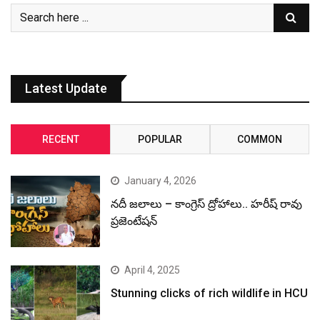
Latest Update
RECENT
POPULAR
COMMON
January 4, 2026
నదీ జలాలు – కాంగ్రెస్ ద్రోహాలు.. హరీష్ రావు
ప్రజెంటేషన్
April 4, 2025
Stunning clicks of rich wildlife in HCU