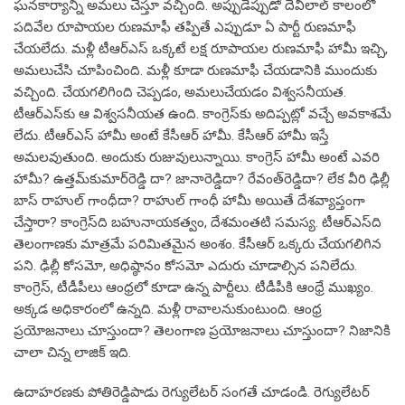
ఘనకార్యాన్ని అమలు చేస్తూ వచ్చింది. అప్పుడెప్పుడో దేవీలాల్ కాలంలో
పదివేల రూపాయల రుణమాఫీ తప్పితే ఎప్పుడూ ఏ పార్టీ రుణమాఫీ
చేయలేదు. మళ్లీ టీఆర్‌ఎస్ ఒక్కటే లక్ష రూపాయల రుణమాఫీ హామీ ఇచ్చి,
అమలుచేసి చూపించింది. మళ్లీ కూడా రుణమాఫీ చేయడానికి ముందుకు
వచ్చింది. చేయగలిగింది చెప్పడం, అమలుచేయడం విశ్వసనీయత.
టీఆర్‌ఎస్‌కు ఆ విశ్వసనీయత ఉంది. కాంగ్రెస్‌కు అదిప్పట్లో వచ్చే అవకాశమే
లేదు. టీఆర్‌ఎస్ హామీ అంటే కేసీఆర్ హామీ. కేసీఆర్ హామీ ఇస్తే
అమలవుతుంది. అందుకు రుజువులున్నాయి. కాంగ్రెస్ హామీ అంటే ఎవరి
హామీ? ఉత్తమ్‌కుమార్‌రెడ్డి దా? జానారెడ్డిదా? రేవంత్‌రెడ్డిదా? లేక వీరి ఢిల్లీ
బాస్ రాహుల్ గాంధీదా? రాహుల్ గాంధీ హామీ అయితే దేశవ్యాప్తంగా
చేస్తారా? కాంగ్రెస్‌ది బహునాయకత్వం, దేశమంతటి సమస్య. టీఆర్‌ఎస్‌ది
తెలంగాణకు మాత్రమే పరిమితమైన అంశం. కేసీఆర్ ఒక్కరు చేయగలిగిన
పని. ఢిల్లీ కోసమో, అధిష్ఠానం కోసమో ఎదురు చూడాల్సిన పనిలేదు.
కాంగ్రెస్, టీడీపీలు ఆంధ్రలో కూడా ఉన్న పార్టీలు. టీడీపీకి ఆంధ్రే ముఖ్యం.
అక్కడ అధికారంలో ఉన్నది. మళ్లీ రావాలనుకుంటుంది. ఆంధ్ర
ప్రయోజనాలు చూస్తుందా? తెలంగాణ ప్రయోజనాలు చూస్తుందా? నిజానికి
చాలా చిన్న లాజిక్ ఇది.
ఉదాహరణకు పోతిరెడ్డిపాడు రెగ్యులేటర్ సంగతే చూడండి. రెగ్యులేటర్