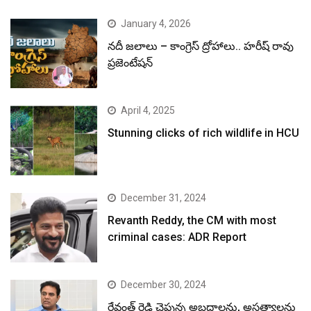
January 4, 2026
నదీ జలాలు – కాంగ్రెస్ ద్రోహాలు.. హరీష్ రావు
ప్రజెంటేషన్
April 4, 2025
Stunning clicks of rich wildlife in HCU
December 31, 2024
Revanth Reddy, the CM with most
criminal cases: ADR Report
December 30, 2024
రేవంత్ రెడ్డి చెప్తున్న అబద్ధాలను, అసత్యాలను