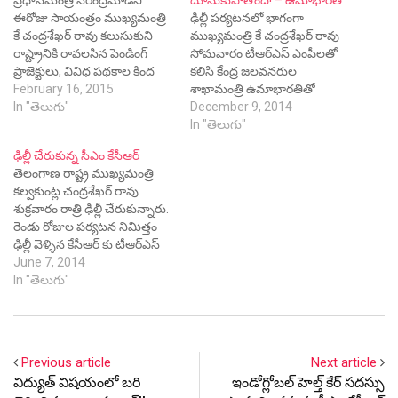
ఈరోజు సాయంత్రం ముఖ్యమంత్రి
ఢిల్లీ పర్యటనలో భాగంగా
కే చంద్రశేఖర్ రావు కలుసుకుని
ముఖ్యమంత్రి కే చంద్రశేఖర్ రావు
రాష్ట్రానికి రావలసిన పెండింగ్
సోమవారం టీఆర్ఎస్ ఎంపీలతో
ప్రాజెక్టులు, వివిధ పథకాల కింద
కలిసి కేంద్ర జలవనరుల
రావలసిన నిధులబకాయిలపై
February 16, 2015
శాఖామంత్రి ఉమాభారతితో
చర్చించనున్నారు. బీజేపీ జాతీయ
In "తెలుగు"
సమావేశమయ్యారు. రాష్ట్రానికి
December 9, 2014
అధ్యక్షుడు అమిత్ షా కుమారుడి
సంబంధించిన వివిధ ప్రాజెక్టులతో
In "తెలుగు"
వివాహ రిసెప్షన్ కు
పాటు చెరువుల పునరుద్ధరణకు
ఢిల్లీ చేరుకున్న సీఎం కేసీఆర్
హాజరయ్యేందుకు సీఎం కేసీఆర్
ప్రభుత్వం అత్యంత ప్రతిష్టాత్మకంగా
తెలంగాణ రాష్ట్ర ముఖ్యమంత్రి
ఆదివారం సాయంత్రం ఢిల్లీ
చేపడుతున్న మిషన్ కాకతీయ
కల్వకుంట్ల చంద్రశేఖర్ రావు
చేరుకున్నారు. సీఎం ఢిల్లీ
గురించి సీఎం కేసీఆర్ మంత్రి
శుక్రవారం రాత్రి ఢిల్లీ చేరుకున్నారు.
పర్యటనలో ఆయనవెంట
ఉమాభారతికి వివరించారు.
రెండు రోజుల పర్యటన నిమిత్తం
టీఆర్ఎస్ ఎంపీలు కే కేశవరావు, బీ
అంతేకాకుండా ప్రాణహిత-చేవెళ్ళ
ఢిల్లీ వెళ్ళిన కేసీఆర్ కు టీఆర్ఎస్
వినోద్ కుమార్, కవిత, సీఎంవో
ప్రాజెక్టుకు జాతీయ హోదా
ఎంపీలు విమానాశ్రయంలో
June 7, 2014
అదనపు కార్యదర్శి…
కల్పించాలని, ప్రాజెక్టు
ఘనస్వాగతం పలికారు. తెలంగాణ
In "తెలుగు"
సాధ్యమైనంత త్వరగా పూర్తి
రాష్ట్ర ముఖ్యమంత్రిగా బాధ్యతలు
కావడానికి పర్యావరణ, హైడ్రాలజీ
స్వీకరించిన తర్వాత కేసీఆర్ ఢిల్లీ
అనుమతులను మంజూరు…
రావడం ఇదే మొదటిసారి.
రాష్ట్రపతి ప్రణబ్ ముఖర్జీని, ప్రధాని
Previous article
Next article
మోడీని కలుసుకుని తెలంగాణ
విద్యుత్ విషయంలో బరి
ఇండోగ్లోబల్ హెల్త్ కేర్ సదస్సు
రాష్ట్రానికి కేంద్ర ప్రభుత్వం నుండి