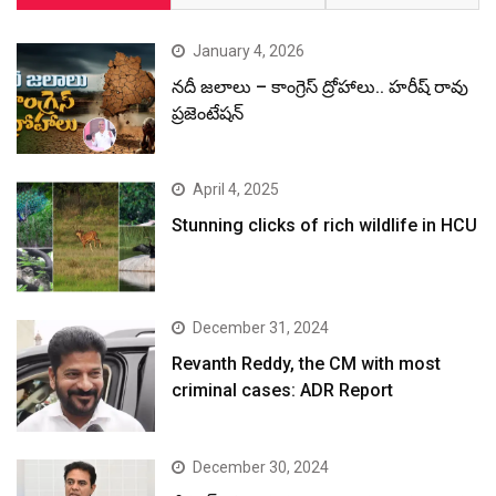
January 4, 2026
నదీ జలాలు – కాంగ్రెస్ ద్రోహాలు.. హరీష్ రావు
ప్రజెంటేషన్
April 4, 2025
Stunning clicks of rich wildlife in HCU
December 31, 2024
Revanth Reddy, the CM with most
criminal cases: ADR Report
December 30, 2024