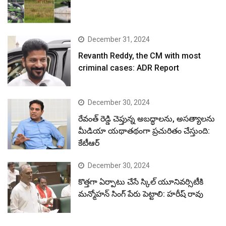
December 31, 2024
Revanth Reddy, the CM with most
criminal cases: ADR Report
December 30, 2024
రేవంత్ రెడ్డి చెప్తున్న అబద్ధాలను, అసత్యాలను
మీడియా యథాతథంగా ప్రచురితం చేస్తుంది:
కేటీఆర్
December 30, 2024
కొత్తగా ఏర్పాటు చేసే స్కిల్ యూనివర్సిటీకి
మన్మోహన్ సింగ్ పేరు పెట్టాలి: హరీష్ రావు