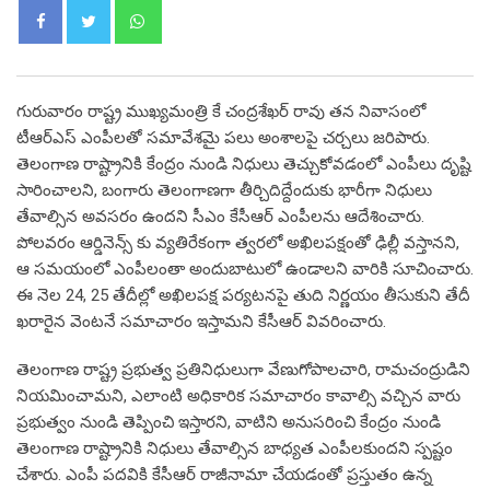
Whatsapp
గురువారం రాష్ట్ర ముఖ్యమంత్రి కే చంద్రశేఖర్ రావు తన నివాసంలో
టీఆర్ఎస్ ఎంపీలతో సమావేశమై పలు అంశాలపై చర్చలు జరిపారు.
తెలంగాణ రాష్ట్రానికి కేంద్రం నుండి నిధులు తెచ్చుకోవడంలో ఎంపీలు దృష్టి
సారించాలని, బంగారు తెలంగాణగా తీర్చిదిద్దేందుకు భారీగా నిధులు
తేవాల్సిన అవసరం ఉందని సీఎం కేసీఆర్ ఎంపీలను ఆదేశించారు.
పోలవరం ఆర్డినెన్స్ కు వ్యతిరేకంగా త్వరలో అఖిలపక్షంతో ఢిల్లీ వస్తానని,
ఆ సమయంలో ఎంపీలంతా అందుబాటులో ఉండాలని వారికి సూచించారు.
ఈ నెల 24, 25 తేదీల్లో అఖిలపక్ష పర్యటనపై తుది నిర్ణయం తీసుకుని తేదీ
ఖరారైన వెంటనే సమాచారం ఇస్తామని కేసీఆర్ వివరించారు.
తెలంగాణ రాష్ట్ర ప్రభుత్వ ప్రతినిధులుగా వేణుగోపాలచారి, రామచంద్రుడిని
నియమించామని, ఎలాంటి అధికారిక సమాచారం కావాల్సి వచ్చిన వారు
ప్రభుత్వం నుండి తెప్పించి ఇస్తారని, వాటిని అనుసరించి కేంద్రం నుండి
తెలంగాణ రాష్ట్రానికి నిధులు తేవాల్సిన బాధ్యత ఎంపీలకుందని స్పష్టం
చేశారు. ఎంపీ పదవికి కేసీఆర్ రాజీనామా చేయడంతో ప్రస్తుతం ఉన్న