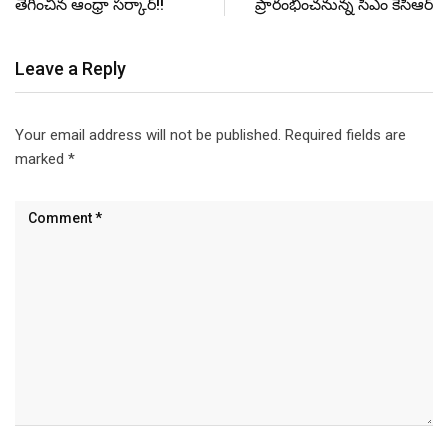
తెగించిన ఆంధ్రా సర్కార్!!
ప్రారంభించనున్న సీఎం కేసీఆర్
అన్ని రకాల సహాయసహకారాలను
అందించాల్సిందిగా కోరనున్నారు.…
Leave a Reply
Your email address will not be published.
Required fields are
marked
*