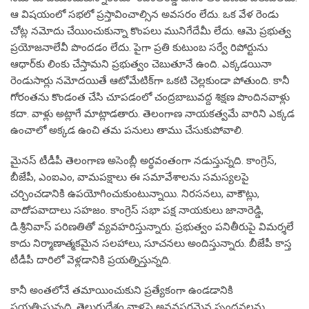
ఆ విషయంలో సభలో ప్రస్తావించాల్సిన అవసరం లేదు. ఒక వేళ రెండు
చోట్ల నమోదు చేయించుకున్నా కొంపలు మునిగేదేమీ లేదు. ఆమె ప్రభుత్వ
ప్రయోజనాలేవీ పొందడం లేదు. పైగా ప్రతి కుటుంబ సర్వే రిపోర్టును
ఆధార్‌కు లింకు చేస్తామని ప్రభుత్వం చెబుతూనే ఉంది. ఎక్కడయినా
రెండుసార్లు నమోదయితే ఆటోమేటిక్‌గా ఒకటి చెల్లకుండా పోతుంది. కానీ
గోరంతను కొండంత చేసి చూపడంలో చంద్రబాబువద్ద శిక్షణ పొందినవాళ్లు
కదా. వాళ్లు అట్లాగే మాట్లాడతారు. తెలంగాణ నాయకత్వమే వారిని ఎక్కడ
ఉంచాలో అక్కడ ఉంచి తమ పనులు తాము చేసుకుపోవాలి.
మైనస్ టీడీపీ తెలంగాణ అసెంబ్లీ అర్థవంతంగా నడుస్తున్నది. కాంగ్రెస్,
బీజేపీ, ఎంఐఎం, వామపక్షాలు ఈ సమావేశాలను సమస్యలపై
చర్చించడానికి ఉపయోగించుకుంటున్నాయి. నిరసనలు, వాకౌట్లు,
వాదోపవాదాలు సహజం. కాంగ్రెస్ సభా పక్ష నాయకులు జానారెడ్డి,
డి.శ్రీనివాస్ పరిణతితో వ్యవహరిస్తున్నారు. ప్రభుత్వం పనితీరుపై విమర్శలే
కాదు నిర్మాణాత్మకమైన సలహాలు, సూచనలు అందిస్తున్నారు. బీజేపీ కాస్త
టీడీపీ దారిలో వెళ్లడానికి ప్రయత్నిస్తున్నది.
కానీ అంతలోనే తమాయించుకుని ప్రత్యేకంగా ఉండడానికి
ప్రయత్నిస్తున్నది. తెలుగుదేశం వాళ్లపై అనవసరమైన స్పందనలను