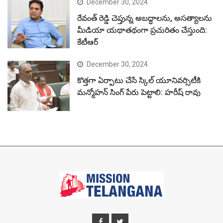
December 30, 2024
రేవంత్ రెడ్డి చెప్తున్న అబద్ధాలను, అసత్యాలను
మీడియా యథాతథంగా ప్రచురితం చేస్తుంది:
కేటీఆర్
December 30, 2024
కొత్తగా ఏర్పాటు చేసే స్కిల్ యూనివర్సిటీకి
మన్మోహన్ సింగ్ పేరు పెట్టాలి: హరీష్ రావు