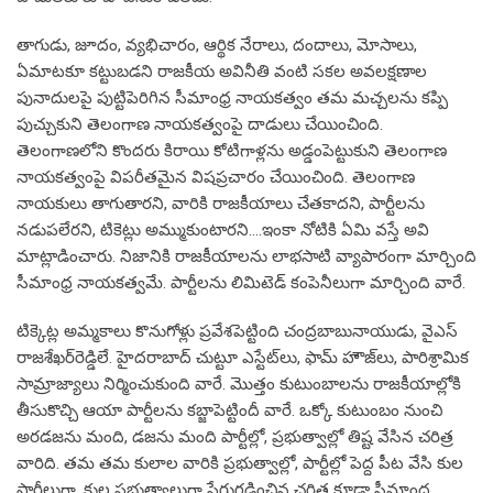
తాగుడు, జూదం, వ్యభిచారం, ఆర్థిక నేరాలు, దందాలు, మోసాలు,
ఏమాటకూ కట్టుబడని రాజకీయ అవినీతి వంటి సకల అవలక్షణాల
పునాదులపై పుట్టిపెరిగిన సీమాంధ్ర నాయకత్వం తమ మచ్చలను కప్పి
పుచ్చుకుని తెలంగాణ నాయకత్వంపై దాడులు చేయించింది.
తెలంగాణలోని కొందరు కిరాయి కోటిగాళ్లను అడ్డంపెట్టుకుని తెలంగాణ
నాయకత్వంపై విపరీతమైన విషప్రచారం చేయించింది. తెలంగాణ
నాయకులు తాగుతారని, వారికి రాజకీయాలు చేతకాదని, పార్టీలను
నడుపలేరని, టికెట్లు అమ్ముకుంటారని….ఇంకా నోటికి ఏమి వస్తే అవి
మాట్లాడించారు. నిజానికి రాజకీయాలను లాభసాటి వ్యాపారంగా మార్చింది
సీమాంధ్ర నాయకత్వమే. పార్టీలను లిమిటెడ్ కంపెనీలుగా మార్చింది వారే.
టిక్కెట్ల అమ్మకాలు కొనుగోళ్లు ప్రవేశపెట్టింది చంద్రబాబునాయుడు, వైఎస్
రాజశేఖర్‌రెడ్డిలే. హైదరాబాద్ చుట్టూ ఎస్టేట్‌లు, ఫామ్ హౌజ్‌లు, పారిశ్రామిక
సామ్రాజ్యాలు నిర్మించుకుంది వారే. మొత్తం కుటుంబాలను రాజకీయాల్లోకి
తీసుకొచ్చి ఆయా పార్టీలను కబ్జాపెట్టిందీ వారే. ఒక్కో కుటుంబం నుంచి
అరడజను మంది, డజను మంది పార్టీల్లో, ప్రభుత్వాల్లో తిష్ట వేసిన చరిత్ర
వారిది. తమ తమ కులాల వారికి ప్రభుత్వాల్లో, పార్టీల్లో పెద్ద పీట వేసి కుల
పార్టీలుగా, కుల ప్రభుత్వాలుగా పేరుగడించిన చరిత్ర కూడా సీమాంధ్ర