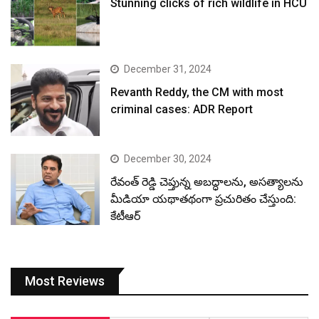
Stunning clicks of rich wildlife in HCU
December 31, 2024
Revanth Reddy, the CM with most
criminal cases: ADR Report
December 30, 2024
రేవంత్ రెడ్డి చెప్తున్న అబద్ధాలను, అసత్యాలను
మీడియా యథాతథంగా ప్రచురితం చేస్తుంది:
కేటీఆర్
Most Reviews