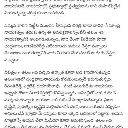
నాయకులదే. రాజకీయాల్లో, ప్రభుత్వాల్లో ప్రత్యర్థులను రాచి రంపానపెట్టిన
నియంతృత్వ చరిత్ర కూడా వారికుంది.
నమ్మిన వారిని నట్టేట ముంచిన హీనమైన చరిత్ర కూడా వారిది. సీమాంధ్ర
నాయకత్వం తమకు ఉన్న ఈ అవలక్షణాలన్నింటినీ తెలంగాణ
నాయకత్వానికి అంటగడుతున్నది.. వారి చెంచా మీడియా కూడా
చంద్రబాబు, రాజశేఖర్‌రెడ్డి ఎజెండాలను అమలు చేస్తూ వచ్చాయి.
తెలంగాణ నాయకత్వానికి వారు ఏ రంగు వేయమంటే ఆ రంగు వేస్తూ
వచ్చాయి.
విచిత్రంగా తెలంగాణ వచ్చిన తర్వాత కూడా అది కొనసాగుతున్నది.
తెలంగాణలో చంద్రబాబునాయుడు కోరుకుంటున్నదే జరుగుతున్నది.
రేవంత్‌రెడ్డి, ఎర్రబెల్లి దయాకర్‌రావు… వంటి తెలుగుదేశం నాయకులు
ఇప్పుడు రోజూ పతాక శీర్షికల్లో కనిపిస్తున్నారు. అసెంబ్లీలో వారి గురించే
మాట్లాడుతున్నారు. బయటా వారి గురించే మాట్లాడుతున్నారు. ప్రజల
దృష్టిని, ప్రభుత్వం దృష్టిని మళ్లించడానికి చంద్రబాబునాయుడు ఎప్పుడూ
అమలు చేసే వ్యూహమే ఇప్పుడు కూడా ఇక్కడ ఆచరణలో పెట్టారు. ఆయన
వ్యూహాన్నే ఆయన చేలా మీడియా కూడా అనుకరిస్తుంది. తెలంగాణ
ప్రభుత్వం తీసుకుంటున్న నిర్ణయాలు, చేస్తున్న పనులపై మంచి చెడుల చర్చ