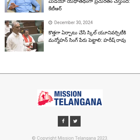
మీడియా యథాతథంగా ప్రచురితం చేస్తుంది:
కేటీఆర్
December 30, 2024
కొత్తగా ఏర్పాటు చేసే స్కిల్ యూనివర్సిటీకి
మన్మోహన్ సింగ్ పేరు పెట్టాలి: హరీష్ రావు
© Copyright Mission Telangana 2023.