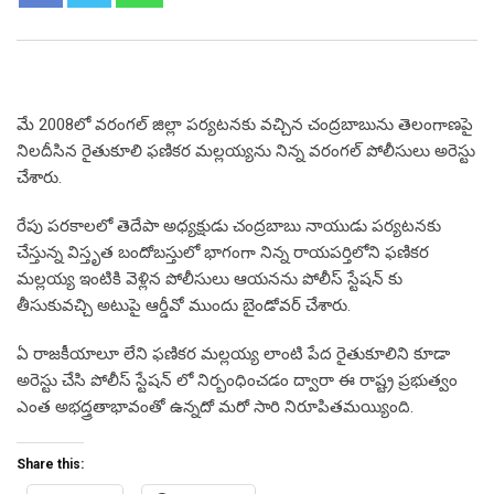
మే 2008లో వరంగల్ జిల్లా పర్యటనకు వచ్చిన చంద్రబాబును తెలంగాణపై
నిలదీసిన రైతుకూలి ఫణికర మల్లయ్యను నిన్న వరంగల్ పోలీసులు అరెస్టు
చేశారు.
రేపు పరకాలలో తెదేపా అధ్యక్షుడు చంద్రబాబు నాయుడు పర్యటనకు
చేస్తున్న విస్తృత బందోబస్తులో భాగంగా నిన్న రాయపర్తిలోని ఫణికర
మల్లయ్య ఇంటికి వెళ్లిన పోలీసులు ఆయనను పోలీస్ స్టేషన్ కు
తీసుకువచ్చి అటుపై ఆర్డీవో ముందు బైండోవర్ చేశారు.
ఏ రాజకీయాలూ లేని ఫణికర మల్లయ్య లాంటి పేద రైతుకూలిని కూడా
అరెస్టు చేసి పోలీస్ స్టేషన్ లో నిర్బంధించడం ద్వారా ఈ రాష్ట్ర ప్రభుత్వం
ఎంత అభద్త్రతాభావంతో ఉన్నదో మరో సారి నిరూపితమయ్యింది.
Share this: