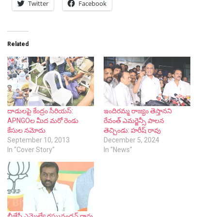
Twitter
Facebook
Related
దాడులపై కేంద్రం సీరియస్:
ఇందిరమ్మ రాజ్యం తెస్తానని
APNGOల మీద మరో రెండు
రేవంత్ ఎమర్జెన్సీ పాలన
కేసుల నమోదు
తెచ్చిండు: హరీష్ రావు
September 10, 2013
December 5, 2024
In "Cover Story"
In "News"
బీజేపీ ఎమ్మెల్యే రఘునందన్ రావు