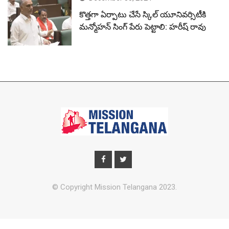
కొత్తగా ఏర్పాటు చేసే స్కిల్ యూనివర్సిటీకి
మన్మోహన్ సింగ్ పేరు పెట్టాలి: హరీష్ రావు
© Copyright Mission Telangana 2023.