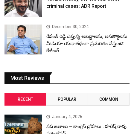
criminal cases: ADR Report
December 30, 2024
రేవంత్ రెడ్డి చెప్తున్న అబద్ధాలను, అసత్యాలను
మీడియా యథాతథంగా ప్రచురితం చేస్తుంది:
కేటీఆర్
Most Reviews
RECENT
POPULAR
COMMON
January 4, 2026
నదీ జలాలు – కాంగ్రెస్ ద్రోహాలు.. హరీష్ రావు
ప్రజెంటేషన్