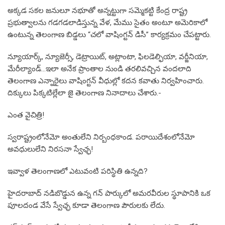
అక్కడ సకల జనులూ నభూతో అన్నట్టుగా సమ్మెకట్టి కేంద్ర రాష్ట్ర
ప్రభుత్వాలను గడగడలాడిస్తున్న వేళ, మేము సైతం అంటూ అమెరికాలో
ఉంటున్న తెలంగాణ బిడ్డలు “చలో వాషింగ్టన్ డిసీ” కార్యక్రమం చేపట్టారు.
న్యూయార్క్, న్యూజెర్సీ, డెట్రాయిట్, అట్లాంటా, ఫిలడెల్ఫియా, వర్జీనియా,
మేరీల్యాండ్…ఇలా అనేక ప్రాంతాల నుండి తరలివచ్చిన వందలాది
తెలంగాణ ఎన్నారైలు వాషింగ్టన్ వీధుల్లో కదన కవాతు నిర్వహించారు.
దిక్కులు పిక్కటిల్లేలా జై తెలంగాణ నినాదాలు చేశారు.-
ఎంత వైచిత్రి!
స్వరాష్ట్రంలోనేమో అంతులేని నిర్బంధకాండ. పరాయిదేశంలోనేమో
అవధులులేని నిరసనా స్వేఛ్ఛ!
ఇవ్వాళ తెలంగాణలో ఎటువంటి పరిస్థితి ఉన్నది?
హైదరాబాద్ నడిబొడ్డున ఉన్న గన్ పార్కులో అమరవీరుల స్థూపానికి ఒక
పూలదండ వేసే స్వేఛ్ఛ కూడా తెలంగాణ పౌరులకు లేదు.