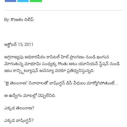
By: కొణతం దిలీప్
అక్టోబర్ 15, 2011
అగ్రరాజ్యపు అధికారపీఠం కాపిటల్ హిల్ ప్రాంగణం నుండి ఖంగున
మోగుతున్న మాభూమి సంధ్యక్క గొంతు అటు యూనియన్ స్టేషన్ నుండి
ఇటు కాన్స్టిట్యూషన్ అవెన్యూ వరకూ ప్రతిధ్వనిస్తున్నది.
“జై తెలంగాణ” నినాదాలతో వాషింగ్టన్ డిసీ వీధులు మార్మోగిపోతుంటే …
ఆ ఉద్వేగం మాటల్లో చెప్పలేనిది.
ఎక్కడ తెలంగాణ?
ఎక్కడ వాషింగ్టన్?