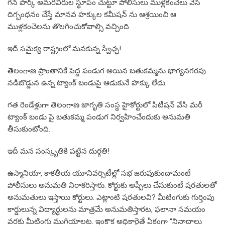
గన్ పార్క్ అమరవీరుల స్థూపం చుట్టూ పోలీసులు ముళ్లకంచెలు వేసి
దిగ్బంధనం చేస్తే మానవ హక్కుల కమీషన్ ను ఆశ్రయించి ఆ
ముళ్లకంచెలను తొలగించుకోవాల్సి వచ్చింది.
ఇదీ సమైక్య రాష్ట్రంలో మనకున్న స్వేఛ్ఛ!
తెలంగాణ ప్రాంతానికే పెద్ద పండుగ అయిన బతుకమ్మను భాగ్యనగరపు
నడిబొడ్డున ఉన్న ట్యాంక్ బండుపై ఆడుకునే హక్కు లేదు.
గత రెండేళ్లుగా తెలంగాణ జాగృతి సంస్థ హైకోర్టులో పిటీషన్ వేసి మరీ
ట్యాంక్ బండు పై బతుకమ్మ పండుగ నిర్వహించేందుకు అనుమతి
తీసుకుంటోంది.
ఇదీ మన సంస్కృతికి పట్టిన దుర్గతి!
ఉస్మానియా, కాకతీయ యూనివర్సిటీల్లో సభ జరుపుకుందామంటే
పోలీసులు అనుమతి నిరాకరిస్తారు. కోర్టుకు అప్పీలు చేసుకుంటే షరతులతో
అనుమతులు ఇస్తాయి కోర్టులు. ఎట్లాంటి షరతులవి? మీటింగుకు గుర్తింపు
కార్డులున్న విద్యార్ధులను మాత్రమే అనుమతిస్తారట, ఫలానా సమయం
వరకు మీటింగు ముగియాలట. ఇంకొక అధికారైతే ఏకంగా “నినాదాలు