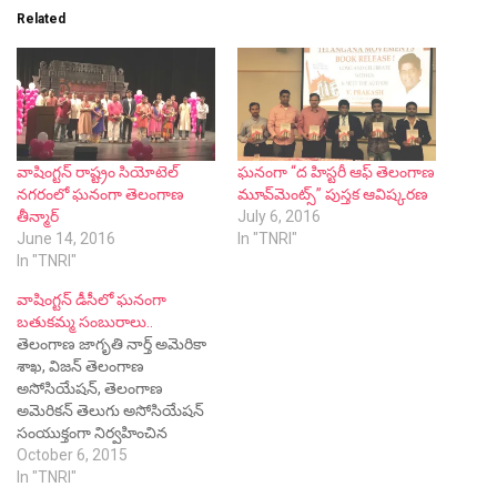
Related
వాషింగ్టన్ రాష్ట్రం సియోటెల్
ఘనంగా “ద హిస్టరీ ఆఫ్ తెలంగాణ
నగరంలో ఘనంగా తెలంగాణ
మూవ్‌మెంట్స్” పుస్తక ఆవిష్కరణ
తీన్మార్
July 6, 2016
June 14, 2016
In "TNRI"
In "TNRI"
వాషింగ్టన్ డీసీలో ఘనంగా
బతుకమ్మ సంబురాలు..
తెలంగాణ జాగృతి నార్త్ అమెరికా
శాఖ, విజన్ తెలంగాణ
అసోసియేషన్, తెలంగాణ
అమెరికన్ తెలుగు అసోసియేషన్
సంయుక్తంగా నిర్వహించిన
బతుకమ్మ వేడుకలకు
October 6, 2015
నిజామాబాద్ పార్లమెంట్
In "TNRI"