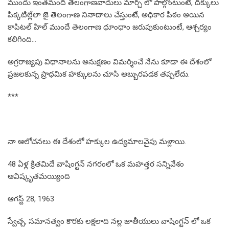
ముందు ఇంతమంది తెలంగాణవాదులు మార్చ్ లో పాల్గొంటుంటే, దిక్కులు
పిక్కటిల్లేలా జై తెలంగాణ నినాదాలు చేస్తుంటే, అధికార పీఠం అయిన
కాపిటల్ హిల్ ముందే తెలంగాణ ధూంధాం జరుపుకుంటుంటే, ఆశ్చర్యం
కలిగింది…
అగ్రరాజ్యపు విధానాలను అనుక్షణం విమర్శించే నేను కూడా ఈ దేశంలో
ప్రజలకున్న ప్రాధమిక హక్కులను చూసి అబ్బురపడక తప్పలేదు.
***
నా ఆలోచనలు ఈ దేశంలో హక్కుల ఉద్యమాలవైపు మళ్లాయి.
48 ఏళ్ల క్రితమిదే వాషింగ్టన్ నగరంలో ఒక మహత్తర సన్నివేశం
ఆవిష్కృతమయ్యింది
ఆగస్ట్ 28, 1963
స్వేచ్చ, సమానత్వం కొరకు లక్షలాది నల్ల జాతీయులు వాషింగ్టన్ లో ఒక