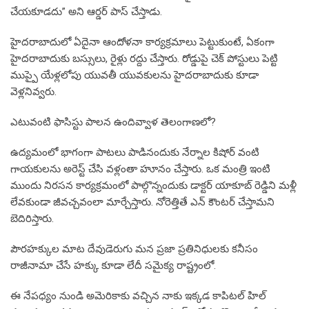
చేయకూడదు” అని ఆర్డర్ పాస్ చేస్తాడు.
హైదరాబాదులో ఏదైనా ఆందోళనా కార్యక్రమాలు పెట్టుకుంటే, ఏకంగా
హైదరాబాదుకు బస్సులు, రైళ్లు రద్దు చేస్తారు. రోడ్డుపై చెక్ పోస్టులు పెట్టి
ముప్పై యేళ్లలోపు యువతీ యువకులను హైదరాబాదుకు కూడా
వెళ్లనివ్వరు.
ఎటువంటి ఫాసిస్టు పాలన ఉందివ్వాళ తెలంగాణలో?
ఉద్యమంలో భాగంగా పాటలు పాడినందుకు నేర్నాల కిషోర్ వంటి
గాయకులను అరెస్ట్ చేసి వళ్లంతా హూనం చేస్తారు. ఒక మంత్రి ఇంటి
ముందు నిరసన కార్యక్రమంలో పాల్గొన్నందుకు డాక్టర్ యాకూబ్ రెడ్డిని మళ్లీ
లేవకుండా జీవచ్చవంలా మార్చేస్తారు. నోరెత్తితే ఎన్ కౌంటర్ చేస్తామని
బెదిరిస్తారు.
పౌరహక్కుల మాట దేవుడెరుగు మన ప్రజా ప్రతినిధులకు కనీసం
రాజీనామా చేసే హక్కు కూడా లేదీ సమైక్య రాష్ట్రంలో.
ఈ నేపధ్యం నుండి అమెరికాకు వచ్చిన నాకు ఇక్కడ కాపిటల్ హిల్