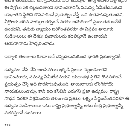
అదొక ఆరంభమని అన్నాడాయన. ఏదో కడుపులో ఉన్న ఆవేశం వెళ్లగక్కిన
ఈ నీగ్రోలు ఇక చల్లబడతారని భావించరాదనీ, సమస్య ఏమీలేదనుకుని
యధాతధ స్థితిని కొనసాగించే ప్రయత్నం చేస్తే అది పొరపాటవుతుందని,
నీగ్రోలకు తగిన హక్కుల కల్పించే వరకూ అమెరికాలో ప్రశాంతత అనేదే
ఉండదని, తమకు న్యాయం జరిగేంతవరకూ ఈ విప్లవం తాలూకు
సుడిగాలులు ఈ దేశపు పునాదులను కదిలిస్తూనే ఉంటాయని
ఆయనానాడు హెచ్చరించాడు.
ఇవ్వాళ తెలంగాణ కూడా అదే చెప్పదలుచుకుంది భారత ప్రభుత్వానికి.
ఉద్యమం చేసి చేసి అలసిపోయి ఇక్కడి ప్రజలు చల్లబడతారని
భావించరాదు, సమస్య ఏమీలేదనుకుని యధాతధ స్థితిని కొనసాగించే
ప్రయత్నం చేస్తే అది పొరపాటవుతుంది. తాయిలాలకు లొంగిపోయే
నాయకులుండొచ్చు, కానీ ఇది కనీవినీ ఎరుగని ప్రజా ఉద్యమం. రాష్ట్ర
సాధన వరకూ విశ్రమించరు తెలంగాణ ప్రజలు. లక్ష్యం సిద్దించేంతవరకూ ఈ
ఉద్యమ సుడిగాలులు ఇటు రాష్ట్ర ప్రభుత్వాన్నీ, అటు కేంద్ర ప్రభుత్వాన్నీ
వణికిస్తూనే ఉంటాయి.
***