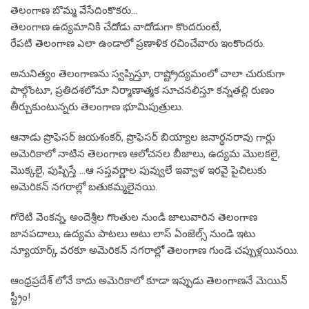
తెలంగాణ బొమ్మ వేసేదింకొకరు…
తెలంగాణ ఉద్యమానికి చేదోడు వాదోడుగా కొందరుంటే,
రేపటి తెలంగాణ ఎలా ఉండాలో ప్రణాళిక రచించేవారు ఇంకొందరు.
అనునిత్యం తెలంగాణను స్వప్నిస్తూ, రాష్ట్రోద్యమంలో చాలా చురుకుగా
పాల్గొంటూ, ప్రతిదశలోనూ నిర్మాణాత్మక సూచనలిస్తూ కన్నతల్లి రుణం
తీర్చుకుంటున్నరు తెలంగాణ భూమిపుత్రులు.
ఆనాడు ప్రొఫెసర్ జయశంకర్, ప్రొఫెసర్ బియ్యాల జనార్ధనరావు గార్లు
అమెరికాలో నాటిన తెలంగాణ ఆలోచనల బీజాలు, ఉద్యమ మొలకలై,
మొక్కలై, పుష్పిస్తే …ఆ సప్తవర్ణాల పువ్వులే ఇవ్వాళ ఇరవై పైచిలుకు
అమెరికన్ నగరాల్లో బతుకమ్మలైనయి.
గోరెటి వెంకన్న, అందెశ్రీల గొంతుల నుండి జాలువారిన తెలంగాణ
జానపదాలు, ఉద్యమ పాటలు అటు లాస్ ఏంజెల్స్ నుండి ఇటు
న్యూయార్క్ వరకూ అమెరికన్ నగరాల్లో తెలంగాణ గుండె చప్పుళ్లయినయి.
ఆంధ్రప్రదేశ్ లోనే కాదు అమెరికాలో కూడా ఇప్పుడు తెలంగాణనే మెయిన్
స్ట్రీం!