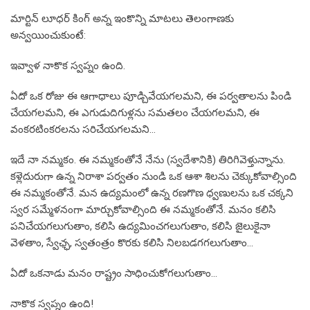
మార్టిన్ లూధర్ కింగ్ అన్న ఇంకొన్ని మాటలు తెలంగాణకు
అన్వయించుకుంటే:
ఇవ్వాళ నాకొక స్వప్నం ఉంది.
ఏదో ఒక రోజు ఈ ఆగాధాలు పూడ్చివేయగలమని, ఈ పర్వతాలను పిండి
చేయగలమని, ఈ ఎగుడుదిగుళ్లను సమతలం చేయగలమని, ఈ
వంకరటింకరలను సరిచేయగలమని…
ఇదే నా నమ్మకం. ఈ నమ్మకంతోనే నేను (స్వదేశానికి) తిరిగివెళ్తున్నాను.
కళ్లెదురుగా ఉన్న నిరాశా పర్వతం నుండి ఒక ఆశా శిలను చెక్కుకోవాల్సింది
ఈ నమ్మకంతోనే. మన ఉద్యమంలో ఉన్న రణగొణ ధ్వణులను ఒక చక్కని
స్వర సమ్మేళనంగా మార్చుకోవాల్సింది ఈ నమ్మకంతోనే. మనం కలిసి
పనిచేయగలుగుతాం, కలిసి ఉద్యమించగలుగుతాం, కలిసి జైలుకైనా
వెళతాం, స్వేఛ్ఛ, స్వతంత్రం కొరకు కలిసి నిలబడగగలుగుతాం…
ఏదో ఒకనాడు మనం రాష్ట్రం సాధించుకోగలుగుతాం…
నాకొక స్వప్నం ఉంది!