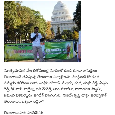
మాతృభూమికి వేల కిలోమీటర్ల దూరంలో ఉండి కూడా అనుక్షణం
తెలంగాణనే తపిస్తున్న తెలంగాణ ఎన్నారైలను చూస్తుంటే కొండంత
నమ్మకం కలిగింది నాకు. సుధీర్ కోదాటి, సుభాష్ చంద్ర, మధు రెడ్డి, విప్లవ్
రెడ్డి, శ్రీనివాస్ పాల్తేపు, రవి మేరెడ్డి, హరి మారోజు, నారాయణ స్వామి,
జమున పూస్కూరు, జగదీశ్ బొందుగుల, విజయ్ కృష్ణ చాట్ల, జయప్రకాశ్
తెలంగాణ… ఒక్కరా ఇద్దరా?
తెలంగాణ పాట పాడేదొకరు…