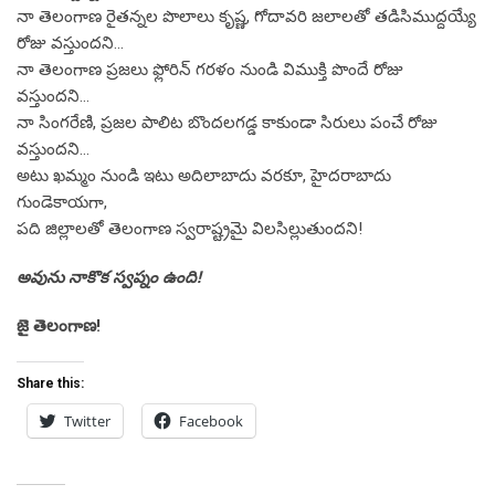
నా తెలంగాణ రైతన్నల పొలాలు కృష్ణ, గోదావరి జలాలతో తడిసిముద్దయ్యే
రోజు వస్తుందని…
నా తెలంగాణ ప్రజలు ఫ్లోరిన్ గరళం నుండి విముక్తి పొందే రోజు
వస్తుందని…
నా సింగరేణి, ప్రజల పాలిట బొందలగడ్డ కాకుండా సిరులు పంచే రోజు
వస్తుందని…
అటు ఖమ్మం నుండి ఇటు అదిలాబాదు వరకూ, హైదరాబాదు
గుండెకాయగా,
పది జిల్లాలతో తెలంగాణ స్వరాష్ట్రమై విలసిల్లుతుందని!
అవును నాకొక స్వప్నం ఉంది!
జై తెలంగాణ!
Share this:
Twitter
Facebook