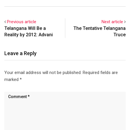
సభ్యురాలు, తెలంగాణ జాగృతి
అధ్యక్షురాలు శ్రీమతి కల్వకుంట్ల
కవిత హాజరయ్యారు. ఈ
సందర్భంగా కవిత గారు
Previous article
Next article
మాట్లాడుతూ తెలంగాణ రాష్ట్రం
Telangana Will Be a
The Tentative Telangana
ఏర్పడిన తర్వాత అమెరికాలో
Reality by 2012: Advani
Truce
బతుకమ్మ వేడుకల్లో పాల్గొనడం
చాలా సంతోషంగా ఉందన్నారు. ఈ
వేడుకలకు అమెరికాలోని
Leave a Reply
వర్జీనియా, డీసీ, మేరీలాండ్,
డెలావేర్ రాష్ట్రాల నుండి…
Your email address will not be published.
Required fields are
marked
*