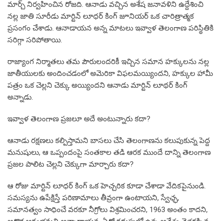
మార్చ్ నిర్వహించిన రోజది. ఆనాడు వచ్చిన అశేష జనావళిని ఉద్దేశించి
నల్ల జాతి సూరీడు మార్టిన్ లూధర్ కింగ్ జూనియర్ ఒక చారిత్రాత్మక
ప్రసంగం చేశాడు. ఆనాడాయన అన్న మాటలు ఇవ్వాళ తెలంగాణ పరిస్థితికి
సరిగ్గా సరిపోతాయి.
రాజ్యాంగ నిర్మాతలు తమ పౌరులందరికీ ఇచ్చిన సమాన హక్కులను నల్ల
జాతీయులకు అందించడంలో అమెరికా విఫలమయ్యిందని, హక్కుల హామీ
పత్రం ఒక చెల్లని చెక్కు అయ్యిందని ఆనాడు మార్టిన్ లూథర్ కింగ్
అన్నాడు.
ఇవ్వాళ తెలంగాణ ప్రజలూ అదే అంటున్నారు కదా?
ఆనాడు రక్షణలు కల్పిస్తామని బాసలు చేసి తెలంగాణను కలుపుకున్న పెద్ద
మనుషులు, ఆ ఒప్పందంపై సంతకాల తడి ఆరక ముందే దాన్ని తెలంగాణ
ప్రజల పాలిట చెల్లని చెక్కుగా మార్చారు కదా?
ఆ రోజు మార్టిన్ లూధర్ కింగ్ ఒక హెచ్చరిక కూడా చేశాడా వేదికపైనుండి.
సమస్యను ఉపేక్షిస్తే పరిణామాలు తీవ్రంగా ఉంటాయని, స్వేఛ్ఛ,
సమానత్వం సాధించే వరకూ నీగ్రోలు విశ్రమించరని, 1963 అంతం కాదని,