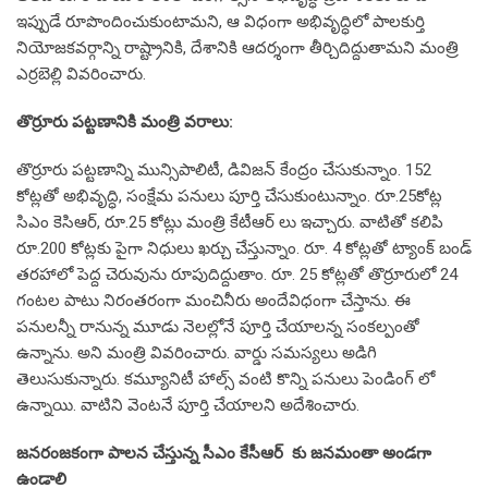
ఇప్పుడే రూపొందించుకుంటామ‌ని, ఆ విధంగా అభివృద్ధిలో పాల‌కుర్తి
నియోజ‌క‌వ‌ర్గాన్ని రాష్ట్రానికి, దేశానికి ఆద‌ర్శంగా తీర్చిదిద్దుతామ‌ని మంత్రి
ఎర్ర‌బెల్లి వివ‌రించారు.
తొర్రూరు ప‌ట్ట‌ణానికి మంత్రి వ‌రాలు:
తొర్రూరు ప‌ట్ట‌ణాన్ని మున్సిపాలిటీ, డివిజ‌న్ కేంద్రం చేసుకున్నాం. 152
కోట్ల‌తో అభివృద్ధి, సంక్షేమ ప‌నులు పూర్తి చేసుకుంటున్నాం. రూ.25కోట్ల
సిఎం కెసిఆర్‌, రూ.25 కోట్లు మంత్రి కేటీఆర్ లు ఇచ్చారు. వాటితో క‌లిపి
రూ.200 కోట్ల‌కు పైగా నిధులు ఖ‌ర్చు చేస్తున్నాం. రూ. 4 కోట్ల‌తో ట్యాంక్ బండ్
త‌ర‌హాలో పెద్ద చెరువును రూపుదిద్దుతాం. రూ. 25 కోట్ల‌తో తొర్రూరులో 24
గంట‌ల పాటు నిరంత‌రంగా మంచినీరు అందేవిధంగా చేస్తాను. ఈ
ప‌నుల‌న్నీ రానున్న‌ మూడు నెల‌ల్లోనే పూర్తి చేయాల‌న్న సంక‌ల్పంతో
ఉన్నాను. అని మంత్రి వివ‌రించారు. వార్డు స‌మ‌స్య‌లు అడిగి
తెలుసుకున్నారు. క‌మ్యూనిటీ హాల్స్ వంటి కొన్ని ప‌నులు పెండింగ్ లో
ఉన్నాయి. వాటిని వెంట‌నే పూర్తి చేయాల‌ని అదేశించారు.
జ‌న‌రంజ‌కంగా పాల‌న చేస్తున్న సీఎం కేసీఆర్ కు జ‌న‌మంతా అండ‌గా
ఉండాలి