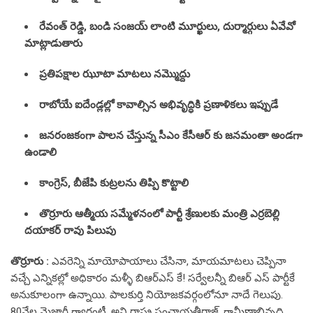
రేవంత్ రెడ్డి, బండి సంజ‌య్‌ లాంటి మూర్ఖులు, దుర్మార్గులు ఏవేవో
మాట్లాడుతారు
ప్ర‌తిప‌క్షాల ఝూటా మాట‌లు న‌మ్మొద్దు
రాబోయే ఐదేండ్ల‌ల్లో కావాల్సిన అభివృద్ధికి ప్ర‌ణాళిక‌లు ఇప్పుడే
జ‌న‌రంజ‌కంగా పాల‌న చేస్తున్న సీఎం కేసీఆర్ కు జ‌న‌మంతా అండ‌గా
ఉండాలి
కాంగ్రెస్‌, బీజేపి కుట్ర‌లను తిప్పి కొట్టాలి
తొర్రూరు ఆత్మీయ స‌మ్మేళ‌నంలో పార్టీ శ్రేణుల‌కు మంత్రి ఎర్ర‌బెల్లి
ద‌యాక‌ర్ రావు పిలుపు
తొర్రూరు :
ఎవ‌రెన్ని మాయోపాయాలు చేసినా, మాయ‌మాట‌లు చెప్పినా
వ‌చ్చే ఎన్నిక‌ల్లో అధికారం మ‌ళ్ళీ బిఆర్ఎస్ కే! స‌ర్వేల‌న్నీ బిఆర్ ఎస్ పార్టీకే
అనుకూలంగా ఉన్నాయి. పాల‌కుర్తి నియోజ‌క‌వ‌ర్గంలోనూ నాదే గెలుపు.
80వేల మెజార్టీ గ్యారంటీ. అని రాష్ట్ర పంచాయ‌తీరాజ్‌, గ్రామీణాభివృద్ధి,