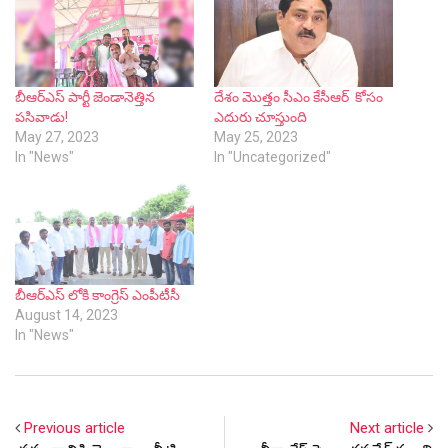
బీఆర్ఎస్ పార్టీ జెండానెత్తిన
దేశం మొత్తం సీఎం కేసీఆర్ కోసం
ప‌సివాడు!
ఎదురు చూస్తుంది
May 27, 2023
May 25, 2023
In "News"
In "Uncategorized"
బీఆర్ఎస్ లోకి కాంగ్రెస్ ఎంపీటీసీ
August 14, 2023
In "News"
Previous article
Next article