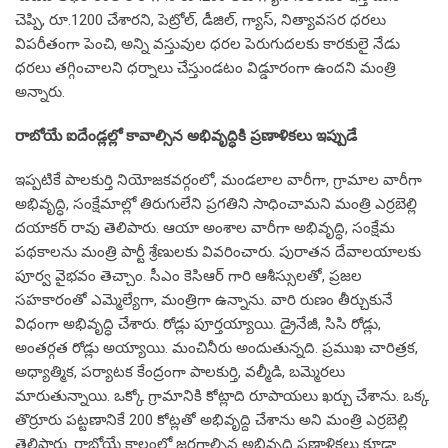
చెప్పి, రూ.1200 చేశార‌ని, పెట్రోల్‌, డీజిల్, గ్యాస్‌, నిత్యావ‌స‌ర ధ‌ర‌లు
విప‌రీతంగా పెంచి, అన్ని వ‌స్తువుల ధ‌ర‌ల పెరుగుద‌ల‌కు కార‌కులై నేడు
ధ‌ర‌లు త‌గ్గించాల‌ని ధ‌ర్నాలు చేస్తుండ‌టం విడ్డూరంగా ఉంద‌ని మంత్రి
అన్నారు.
రాబోయే ఐదేండ్ల‌ల్లో కావాల్సిన అభివృద్ధికి ప్ర‌ణాళిక‌లు ఇప్పుడే
ఇప్ప‌టికే పాల‌కుర్తి నియోజ‌క‌వ‌ర్గంలో, మండ‌లాల వారీగా, గ్రామాల వారీగా
అభివృద్ధి, సంక్షేమాల్లో తిరుగులేని ప్ర‌గ‌తిని సాధించామ‌ని మంత్రి ఎర్ర‌బెల్లి
ద‌యాక‌ర్ రావు తెలిపారు. ఆయా అంశాల వారీగా అభివృద్ధి, సంక్షేమ
ప‌థ‌కాల‌ను మంత్రి పార్టీ శ్రేణుల‌కు వివ‌రించారు. పురాత‌న దేవాల‌యాల‌కు
పూర్వ వైభ‌వం తెచ్చాం. సీఎం కెసిఆర్ గారి ఆశీస్సుల‌తో, ప్ర‌జ‌ల
స‌హ‌కారంతో ఎమ్మెల్యేగా, మంత్రిగా ఉన్నాను. వారి రుణం తీర్చుకునే
విధంగా అభివృద్ధి చేశారు. రోడ్లు పూర్త‌య్యాయి. డ్రైనేజీ, సిసి రోడ్లు,
అంత‌ర్గ‌త రోడ్లు అయ్యాయి. మంచినీరు అందుతున్న‌ది. ప్ర‌ముఖ చారిత్ర‌క‌,
అధ్యాత్మిక‌, ప‌ర్యాట‌క కేంద్రంగా పాల‌కుర్తి, వ‌ల్మీడి, బ‌మ్మెర‌లు
మారుతున్నాయి. ఒక్కో గ్రామానికి కోట్లాది రూపాయ‌లు ఖ‌ర్చు చేశాను. ఒక్క
తొర్రూరు ప‌ట్ట‌ణానికే 200 కోట్ల‌తో అభివృద్ది చేశాను అని మంత్రి ఎర్ర‌బెల్లి
తెలిపారు. రాబోయే కాలంలో జ‌ర‌గాల్సిన అభివృద్ధి ప్ర‌ణాళిక‌లు కూడా