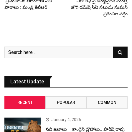
ప్రపంచానికి తెలంగాణ నీటి
నీరా కేఫ్‌ పై ఆంధ్రప్రదేశ్ మంత్రి
పాఠాలు : మంత్రి కేటీఆర్
జోగి రమేష్ సినీ నటుడు సుమన్
ప్రశంసల వర్షం
Latest Update
RECENT
POPULAR
COMMON
January 4, 2026
నదీ జలాలు – కాంగ్రెస్ ద్రోహాలు.. హరీష్ రావు