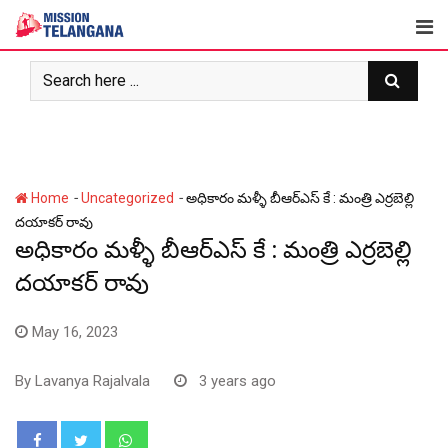
Skip
to
content
-
-
Home
Uncategorized
అధికారం మ‌ళ్ళీ బీఆర్ఎస్ కే : మంత్రి ఎర్ర‌బెల్లి
ద‌యాక‌ర్ రావు
అధికారం మ‌ళ్ళీ బీఆర్ఎస్ కే : మంత్రి ఎర్ర‌బెల్లి
ద‌యాక‌ర్ రావు
May 16, 2023
By
Lavanya Rajalvala
3 years ago
Whatsapp