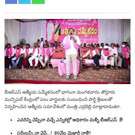
బీఆర్ఎస్ ఆత్మీయ స‌మ్మేళ‌నంలో భాగంగా మంగ‌ళ‌వారం తొర్రూరు
మున్సిప‌ల్ కేంద్రంలో ప‌లు వార్డుల‌కు సంబంధించి పార్టీ శ్రేణుల‌తో
నిర్వ‌హించిన ఆత్మీయ స‌మావేశంలో మంత్రి ఎర్ర‌బెల్లి మాట్లాడాడుతూ..
ఎవ‌రెన్ని చెప్పినా వ‌చ్చే ఎన్నిక‌ల్లో అధికారం మ‌ళ్ళీ బీఆర్ఎస్ కే!
స‌ర్వేల‌న్నీ నా వైపే…! 80వేల మెజార్టీ నాకే!!