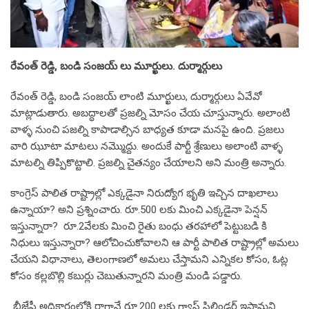
రేవంత్ రెడ్డి, బండి సంజ‌య్ లు మూర్ఖులు. దుర్మార్గులు
రేవంత్ రెడ్డి, బండి సంజ‌య్‌ లాంటి మూర్ఖులు, దుర్మార్గులు ఏవేవో
మాట్లాడుతారు. అబ‌ద్ధాల‌తో ప్ర‌జ‌ల్ని మోసం చేయ చూస్తున్నారు. అలాంటి
వాళ్ళ నుంచి ప‌జ‌ల్ని కాపాడాల్సిన బాధ్య‌త కూడా మ‌న‌పై ఉంది. ప్ర‌జ‌లు
వారి ఝూటా మాట‌లు న‌మ్మొద్దు. అందుకే పార్టీ శ్రేణులు అలాంటి వాళ్ళ
మాట‌ల్ని తిప్పికొట్టాలి. ప్ర‌జ‌ల్ని చైత‌న్యం చేయాల‌ని అని మంత్రి అన్నారు.
కాంగ్రెస్ పాలిత రాష్ట్రాల్లో ఎక్క‌డైనా నిరుద్యోగ భృతి ఇచ్చిన దాఖ‌లాలు
ఉన్నాయా? అని ప్ర‌శ్నించారు. రూ.500 ల‌కు మించి ఎక్క‌డైనా పెన్ష‌న్
ఇస్తున్నారా? రూ.2వేల‌కు మించి రైతు బంధు త‌ర‌హాలో పెట్టుబ‌డి కి
నిధులు ఇస్తున్నారా? ఆలోచించుకోవాల‌ని ఆ పార్టీ పాలిత రాష్ట్రాల్లో అమ‌లు
చేయ‌ని విధానాలు, తెలంగాణ‌లో అమ‌లు చేస్తామ‌ని ఎన్నిక‌ల కోసం, ఓట్ల
కోసం క‌ల్లబొల్లి కబుర్లు చెబుతున్నార‌ని మంత్రి మండి ప‌డ్డారు.
బీజేపీ అధికారంలోకి రాగానే రూ.200 ల‌కు గ్యాస్ సిలిండ‌ర్ ఇస్తామ‌ని