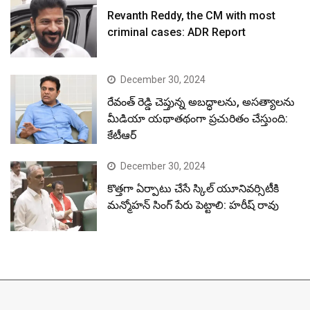
Revanth Reddy, the CM with most
criminal cases: ADR Report
December 30, 2024
రేవంత్ రెడ్డి చెప్తున్న అబద్ధాలను, అసత్యాలను
మీడియా యథాతథంగా ప్రచురితం చేస్తుంది:
కేటీఆర్
December 30, 2024
కొత్తగా ఏర్పాటు చేసే స్కిల్ యూనివర్సిటీకి
మన్మోహన్ సింగ్ పేరు పెట్టాలి: హరీష్ రావు