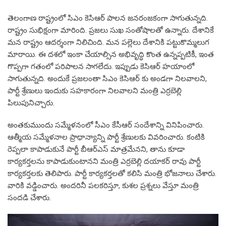
తెలంగాణ రాష్ట్రంలో సిఎం కెసిఆర్ పాల‌న జ‌న‌రంజ‌కంగా సాగుతున్న‌ది.
రాష్ట్రం సుభిక్షంగా మారింది. ప్ర‌జ‌లు సుఖ సంతోషాల‌తో ఉన్నారు. దేశానికే
మ‌న రాష్ట్రం ఆద‌ర్శంగా నిలిచింది. మ‌న ప‌ల్లెలు దేశానికి ప‌ట్టుకొమ్మ‌లుగ
మారాయి. ఈ ద‌శ‌లో ఇంకా చేయాల్సిన అభివృద్ధి కొంత ఉన్న‌ప్ప‌టికీ, ఇంత
గొప్ప‌గా గ‌తంలో ప‌రిపాల‌న సాగ‌లేదు. ఇప్పుడు కెసిఆర్ హ‌యాంలో
సాగుతున్న‌ది. అందుకే ప్ర‌జ‌లంతా సిఎం కెసిఆర్ కు అండ‌గా నిల‌వాల‌ని,
పార్టీ శ్రేణులు ఇందుకు స‌హ‌కారంగా నిల‌వాల‌ని మంత్రి ఎర్ర‌బెల్లి
పిలుపునిచ్చారు.
అంత‌కుముందు స‌మ్మేళ‌నంలో సీఎం కేసీఆర్ సందేశాన్ని వినిపించారు.
ఆత్మీయ స‌మ్మేళ‌నాల ప్రాధాన్యాన్ని పార్టీ శ్రేణుల‌కు వివ‌రించారు. కంటికి
రెప్ప‌లా కాపాడుకునే పార్టీ బీఆర్ఎస్ మాత్ర‌మేన‌ని, తాను కూడా
కార్య‌క‌ర్త‌ల‌ను కాపాడుకుంటాన‌ని మంత్రి ఎర్ర‌బెల్లి ద‌యాక‌ర్ రావు పార్టీ
కార్య‌క‌ర్త‌ల‌కు తెలిపారు. పార్టీ కార్య‌క‌ర్త‌ల‌తో క‌లిసి మంత్రి భోజ‌నాలు చేశారు.
వారికి వ‌డ్డించారు. అంద‌రినీ ప‌ల‌క‌రిస్తూ, కుశ‌ల ప్ర‌శ్న‌లు వేస్తూ మంత్రి
సంద‌డి చేశారు.