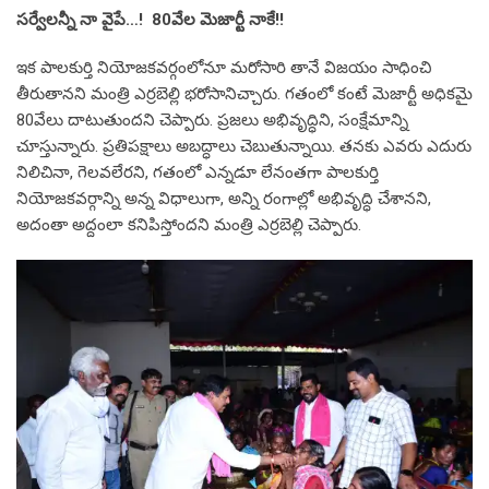
స‌ర్వేల‌న్నీ నా వైపే…! 80వేల మెజార్టీ నాకే!!
ఇక పాల‌కుర్తి నియోజ‌క‌వ‌ర్గంలోనూ మ‌రోసారి తానే విజ‌యం సాధించి
తీరుతాన‌ని మంత్రి ఎర్ర‌బెల్లి భ‌రోసానిచ్చారు. గ‌తంలో కంటే మెజార్టీ అధిక‌మై
80వేలు దాటుతుంద‌ని చెప్పారు. ప్ర‌జ‌లు అభివృద్ధిని, సంక్షేమాన్ని
చూస్తున్నారు. ప్ర‌తిప‌క్షాలు అబ‌ద్ధాలు చెబుతున్నాయి. త‌న‌కు ఎవ‌రు ఎదురు
నిలిచినా, గెల‌వ‌లేర‌ని, గ‌తంలో ఎన్న‌డూ లేనంత‌గా పాల‌కుర్తి
నియోజ‌క‌వ‌ర్గాన్ని అన్న విధాలుగా, అన్ని రంగాల్లో అభివృద్ధి చేశాన‌ని,
అదంతా అద్దంలా క‌నిపిస్తోంద‌ని మంత్రి ఎర్ర‌బెల్లి చెప్పారు.