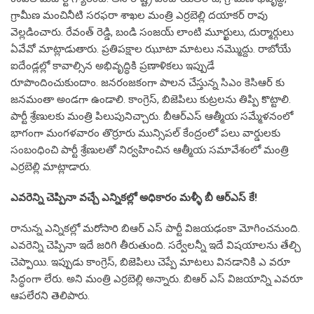
గ్రామీణ మంచినీటి స‌ర‌ఫ‌రా శాఖ‌ల మంత్రి ఎర్ర‌బెల్లి ద‌యాక‌ర్ రావు
వెల్ల‌డించారు. రేవంత్ రెడ్డి, బండి సంజ‌య్‌ లాంటి మూర్ఖులు, దుర్మార్గులు
ఏవేవో మాట్లాడుతారు. ప్ర‌తిప‌క్షాల ఝూటా మాట‌లు న‌మ్మొద్దు. రాబోయే
ఐదేండ్ల‌ల్లో కావాల్సిన అభివృద్ధికి ప్ర‌ణాళిక‌లు ఇప్పుడే
రూపొందించుకుందాం. జ‌న‌రంజ‌కంగా పాల‌న చేస్తున్న సిఎం కెసిఆర్ కు
జ‌న‌మంతా అండ‌గా ఉండాలి. కాంగ్రెస్‌, బిజెపిలు కుట్ర‌లను తిప్పి కొట్టాలి.
పార్టీ శ్రేణుల‌కు మంత్రి పిలుపునిచ్చారు. బీఆర్ఎస్ ఆత్మీయ స‌మ్మేళ‌నంలో
భాగంగా మంగ‌ళ‌వారం తొర్రూరు మున్సిప‌ల్ కేంద్రంలో ప‌లు వార్డుల‌కు
సంబంధించి పార్టీ శ్రేణుల‌తో నిర్వ‌హించిన ఆత్మీయ స‌మావేశంలో మంత్రి
ఎర్ర‌బెల్లి మాట్లాడారు.
ఎవ‌రెన్ని చెప్పినా వ‌చ్చే ఎన్నిక‌ల్లో అధికారం మ‌ళ్ళీ బీ ఆర్ఎస్ కే!
రానున్న ఎన్నిక‌ల్లో మ‌రోసారి బిఆర్ ఎస్ పార్టీ విజ‌య‌ఢంకా మోగించ‌నుంది.
ఎవ‌రెన్ని చెప్పినా ఇదే జ‌రిగి తీరుతుంది. స‌ర్వేల‌న్నీ ఇదే విష‌యాల‌ను తేల్చి
చెప్పాయి. ఇప్పుడు కాంగ్రెస్‌, బిజెపిలు చెప్పే మాట‌లు విన‌డానికి ఎ వ‌రూ
సిద్ధంగా లేరు. అని మంత్రి ఎర్ర‌బెల్లి అన్నారు. బిఆర్ ఎస్ విజ‌యాన్ని ఎవ‌రూ
ఆప‌లేర‌ని తెలిపారు.