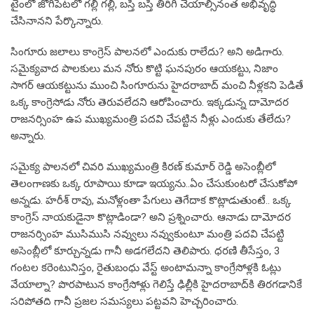
టైంలో జోగిపేటలో గల్లీ గల్లీ, బస్తీ బస్తీ తిరిగి చేయాల్సినంత అభివృద్ధి
చేసినానని పేర్కొన్నారు.
సింగూరు జలాలు కాంగ్రెస్ పాలనలో ఎందుకు రాలేదు? అని అడిగారు.
సమైక్యవాద పాలకులు మన నోరు కొట్టి ఘనపురం ఆయకట్టు, నిజాం
సాగర్ ఆయకట్టును ముంచి సింగూరును హైదరాబాద్ మంచి నీళ్లకని పెడితే
ఒక్క కాంగ్రెసోడు నోరు తెరువలేదని ఆరోపించారు. ఇక్కడున్న దామోదర
రాజనర్సింహ ఉప ముఖ్యమంత్రి పదవి చేపట్టిన నీళ్లు ఎందుకు తేలేదు?
అన్నారు.
సమైక్య పాలనలో చివరి ముఖ్యమంత్రి కిరణ్ కుమార్ రెడ్డి అసెంబ్లీలో
తెలంగాణకు ఒక్క రూపాయి కూడా ఇయ్యను..ఏం చేసుకుంటరో చేసుకోపో
అన్నడు. హరీశ్ రావు, మనోళ్లంతా పేగులు తెగేదాక కొట్లాడుతుంటే.. ఒక్క
కాంగ్రెస్ నాయకుడైనా కొట్లాడిండా? అని ప్రశ్నించారు. ఆనాడు దామోదర
రాజనర్సింహ ముసిముసి నవ్వులు నవ్వుకుంటూ మంత్రి పదవి చేపట్టి
అసెంబ్లీలో కూర్చున్నడు గానీ అడగలేదని తెలిపారు. ధరణి తీసేస్తం, 3
గంటల కరెంటునిస్తం, రైతుబంధు వేస్ట్ అంటామన్నా కాంగ్రేసోళ్లకి ఓట్లు
వేయాల్నా? పొరపాటున కాంగ్రేసోళ్లు గెలిస్తే ఢిల్లీకి హైదరాబాద్‌కి తిరగడానికే
సరిపోతది గానీ ప్రజల సమస్యలు పట్టవని హెచ్చరించారు.