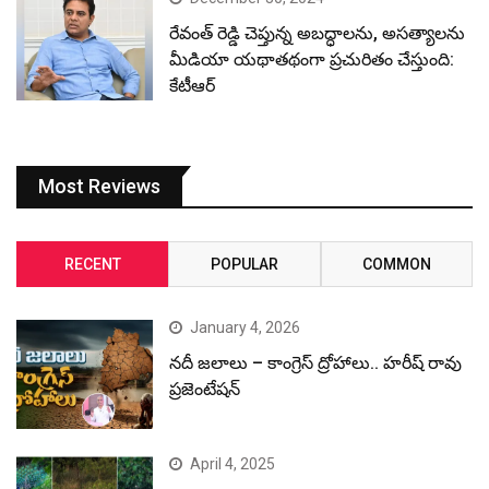
రేవంత్ రెడ్డి చెప్తున్న అబద్ధాలను, అసత్యాలను
మీడియా యథాతథంగా ప్రచురితం చేస్తుంది:
కేటీఆర్
Most Reviews
RECENT
POPULAR
COMMON
January 4, 2026
నదీ జలాలు – కాంగ్రెస్ ద్రోహాలు.. హరీష్ రావు
ప్రజెంటేషన్
April 4, 2025