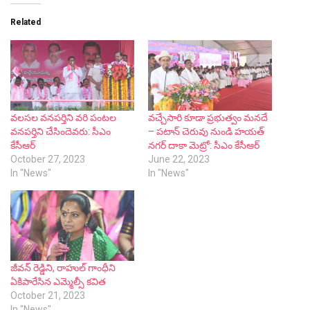
Related
వలసల వనపర్తిని వరి పంటల
వచ్చేసారి కూడా ప్రభుత్వం మనదే
వనపర్తిని చేసిందెవరు: సీఎం
– పటాన్ చెరువు నుండి హయత్
కేసీఆర్
నగర్ దాకా మెట్రో: సీఎం కేసీఆర్
October 27, 2023
June 22, 2023
In "News"
In "News"
జీవన్ రెడ్డిని, రాహుల్ గాంధీని
ఏకిపారేసిన ఎమ్మెల్సీ కవిత
October 21, 2023
In "News"