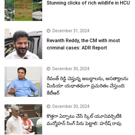
Stunning clicks of rich wildlife in HCU
December 31, 2024
Revanth Reddy, the CM with most
criminal cases: ADR Report
December 30, 2024
రేవంత్ రెడ్డి చెప్తున్న అబద్ధాలను, అసత్యాలను
మీడియా యథాతథంగా ప్రచురితం చేస్తుంది:
కేటీఆర్
December 30, 2024
కొత్తగా ఏర్పాటు చేసే స్కిల్ యూనివర్సిటీకి
మన్మోహన్ సింగ్ పేరు పెట్టాలి: హరీష్ రావు