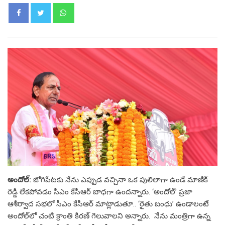
Whatsapp
అందోల్:
జోగిపేటకు నేను ఎప్పుడ వచ్చినా ఒక పులిలాగా ఉండే మాణిక్
రెడ్డి లేకపోవడం సీఎం కేసీఆర్ బాధగా ఉందన్నారు. ‘అందోల్’ ప్రజా
ఆశీర్వాద సభలో సీఎం కేసీఆర్ మాట్లాడుతూ.. ‘రైతు బంధు’ ఉండాలంటే
అందోల్‌లో చంటి క్రాంతి కిరణ్ గెలువాలని అన్నారు. నేను మంత్రిగా ఉన్న