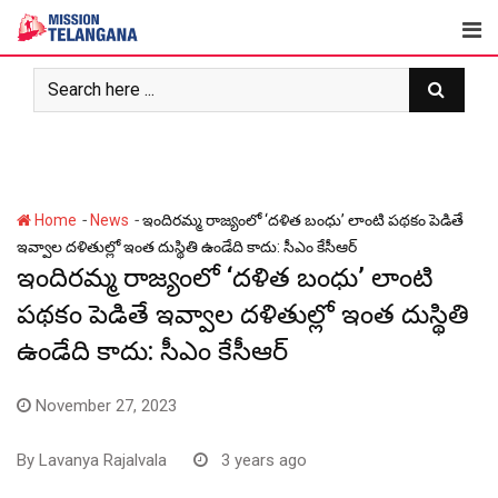
Skip
to
content
-
-
Home
News
ఇందిరమ్మ రాజ్యంలో ‘దళిత బంధు’ లాంటి పథకం పెడితే
ఇవ్వాల దళితుల్లో ఇంత దుస్థితి ఉండేది కాదు: సీఎం కేసీఆర్
ఇందిరమ్మ రాజ్యంలో ‘దళిత బంధు’ లాంటి
పథకం పెడితే ఇవ్వాల దళితుల్లో ఇంత దుస్థితి
ఉండేది కాదు: సీఎం కేసీఆర్
November 27, 2023
By
Lavanya Rajalvala
3 years ago