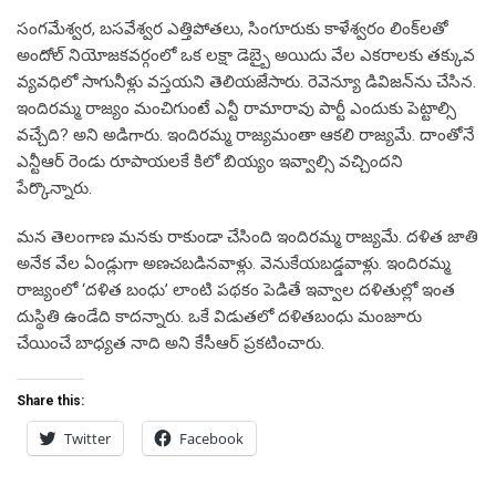
సంగమేశ్వర, బసవేశ్వర ఎత్తిపోతలు, సింగూరుకు కాళేశ్వరం లింక్‌లతో
అందోల్ నియోజకవర్గంలో ఒక లక్షా డెబ్బై అయిదు వేల ఎకరాలకు తక్కువ
వ్యవధిలో సాగునీళ్లు వస్తయని తెలియజేసారు. రెవెన్యూ డివిజన్‌ను చేసిన.
ఇందిరమ్మ రాజ్యం మంచిగుంటే ఎన్టీ రామారావు పార్టీ ఎందుకు పెట్టాల్సి
వచ్చేది? అని అడిగారు. ఇందిరమ్మ రాజ్యమంతా ఆకలి రాజ్యమే. దాంతోనే
ఎన్టీఆర్ రెండు రూపాయలకే కిలో బియ్యం ఇవ్వాల్సి వచ్చిందని
పేర్కొన్నారు.
మన తెలంగాణ మనకు రాకుండా చేసింది ఇందిరమ్మ రాజ్యమే. దళిత జాతి
అనేక వేల ఏండ్లుగా అణచబడినవాళ్లు. వెనుకేయబడ్డవాళ్లు. ఇందిరమ్మ
రాజ్యంలో ‘దళిత బంధు’ లాంటి పథకం పెడితే ఇవ్వాల దళితుల్లో ఇంత
దుస్థితి ఉండేది కాదన్నారు. ఒకే విడుత‌లో ద‌ళిత‌బంధు మంజూరు
చేయించే బాధ్య‌త నాది అని కేసీఆర్ ప్ర‌క‌టించారు.
Share this:
Twitter
Facebook