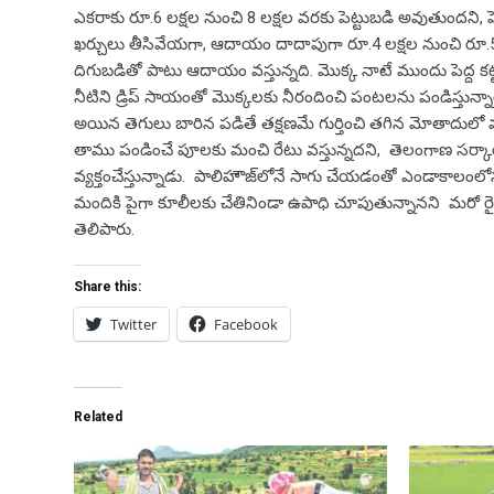
ఎకరాకు రూ.6 లక్షల నుంచి 8 లక్షల వరకు పెట్టుబడి అవుతుందని, పెం
ఖర్చులు తీసివేయగా, ఆదాయం దాదాపుగా రూ.4 లక్షల నుంచి రూ.
దిగుబడితో పాటు ఆదాయం వస్తున్నది. మొక్క నాటే ముందు పెద్ద కట్టలా
నీటిని డ్రిప్‌ సాయంతో మొక్కలకు నీరందించి పంటలను పండిస్తున్న
అయిన తెగులు బారిన పడితే తక్షణమే గుర్తించి తగిన మోతాదులో 
తాము పండించే పూలకు మంచి రేటు వ‌స్తున్న‌దని, తెలంగాణ స‌ర్
వ్య‌క్తంచేస్తున్నాడు. పాలిహౌజ్‌లోనే సాగు చేయడంతో ఎండాకాలంలోనూ
మందికి పైగా కూలీలకు చేతినిండా ఉపాధి చూపుతున్నానని మ‌రో రైతు లోక
తెలిపారు.
Share this:
Twitter
Facebook
Related