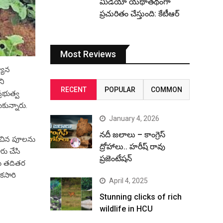
మీడియా యథాతథంగా
ప్రచురితం చేస్తుంది: కేటీఆర్
Most Reviews
్యాన
ని
RECENT
POPULAR
COMMON
్రభుత్వ
కున్నారు.
January 4, 2026
నదీ జలాలు – కాంగ్రెస్
ించిన పూలను
ద్రోహాలు.. హరీష్ రావు
ారు చేసి
ప్రజెంటేషన్
రు తదితర
కసారి
April 4, 2025
Stunning clicks of rich
wildlife in HCU