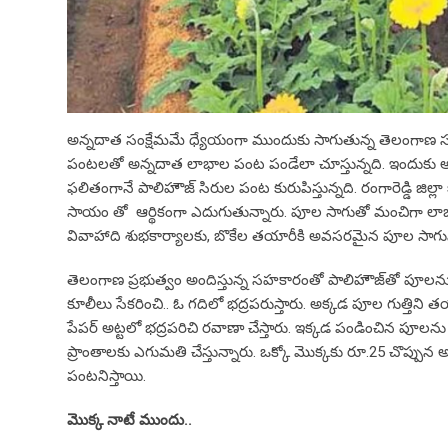
అన్న‌దాత సంక్షేమ‌మే ధ్యేయంగా ముందుకు సాగుతున్న తెలంగాణ స‌ర్కా
పంట‌ల‌తో అన్న‌దాత లాభాల పంట పండేలా చూస్తున్న‌ది. ఇందుకు అవ‌స‌
ఫ‌లితంగానే పాలిహౌజ్‌ సిరుల పంట కురుపిస్తున్నది. రంగారెడ్డి జ
సాయం తో ఆర్థికంగా ఎదుగుతున్నారు. పూల సాగుతో మంచిగా లాభాలన
వివాహాది శుభకార్యాలకు, బొకేల తయారీకి అవసరమైన పూల సాగును చే
తెలంగాణ ప్రభుత్వం అందిస్తున్న సహకారంతో పాలిహౌజ్‌తో పూలను స
కూలీలు సేకరించి.. ఓ గదిలో భద్రపరుస్తారు. అక్కడ పూల గుత్తిని తయారు
పేపర్‌ అట్టలో భద్రపరిచి రవాణా చేస్తారు. ఇక్కడ పండించిన పూలన
ప్రాంతాలకు ఎగుమతి చేస్తున్నారు. ఒక్కో మొక్కకు రూ.25 చొప్పు
పంటనిస్తాయి.
మొక్క నాటే ముందు..