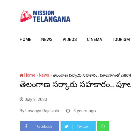
Skip
to
content
HOME
NEWS
VIDEOS
CINEMA
TOURISM
-
-
Home
News
తెలంగాణ స‌ర్కారు స‌హ‌కారం.. పూల‌సాగుతో ఎక‌రా
తెలంగాణ స‌ర్కారు స‌హ‌కారం.. పూల
July 8, 2023
By
Lavanya Rajalvala
3 years ago
Whatsapp
Facebook
Twitter