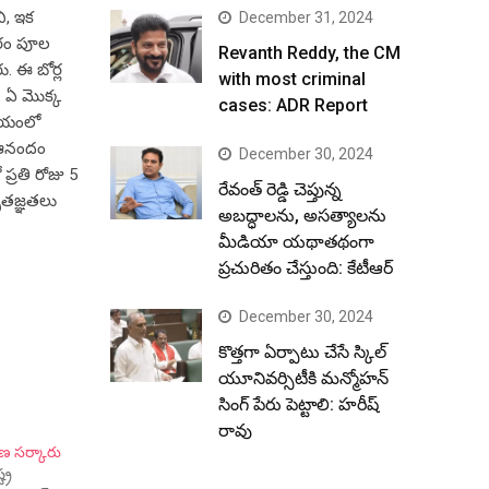
ి, ఇక
December 31, 2024
తరం పూల
Revanth Reddy, the CM
ు. ఈ బోర్ల
with most criminal
. ఏ మొక్క
cases: ADR Report
సమయంలో
ి ఆనందం
December 30, 2024
ప్రతి రోజు 5
రేవంత్ రెడ్డి చెప్తున్న
‌జ్ఞ‌త‌లు
అబద్ధాలను, అసత్యాలను
మీడియా యథాతథంగా
ప్రచురితం చేస్తుంది: కేటీఆర్
December 30, 2024
కొత్తగా ఏర్పాటు చేసే స్కిల్
యూనివర్సిటీకి మన్మోహన్
సింగ్ పేరు పెట్టాలి: హరీష్
రావు
ాణ సర్కారు
ట్ర