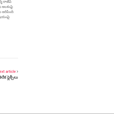
శి రాజీవ్
ఫీ అంశంపై
ు జరిపింది.
ిషయంపై
ు
వం
్రకారం గత
ext article
ేక ఫ్లెక్సీలు