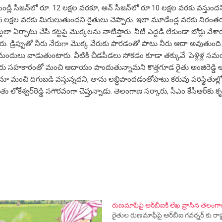
డ్లి సీజన్‌లో రూ. 12 లక్షల వరకూ, అన్‌ సీజన్‌లో రూ.10 లక్షల వరకు వస్తుందన
5 లక్షల వరకు మిగులుతుందని రైతులు చెప్పారు. ఇలా మూడేండ్ల వరకు నిరం
 ఏర్పాటు చేసి కట్టపై మొక్కలను నాటిస్తారు. నీటి ఎద్దడి లేకుండా బోర్లు వేశార
ారు. డ్రిప్పుతో నీరు నేరుగా మొక్క వేరుకు పారడంతో పాటు నీరు ఆదా అవుతుంది
మందులు వాడుతుంటారు. వీటికి చీడపీడలు సోకడం కూడా తక్కువే. పెళ్లిళ్ల 
కారు స‌హ‌కారంతో మంచి ఆదాయం పొందుతున్నామ‌ని కొత్త‌గూడ రైతు అంజిరెడ్డ
 మంచి దిగుబడి వస్తున్న‌దని, తాను ల‌బ్ధిపొంద‌డంతోపాటు కరువు పరిస్థితుల్లో 
ేశ్వ‌ర్‌రెడ్డి సగౌరవంగా చెప్తున్నాడు. తెలంగాణ స‌ర్కారు, సీఎం కేసీఆర్‌కు కృత
రుణమాఫీపై ఆర్‌బీఐకి లేఖ వ్రాసిన తెలంగ
రైతుల రుణమాఫీపై ఆర్‌బీఐ గవర్నర్ కు రాష్