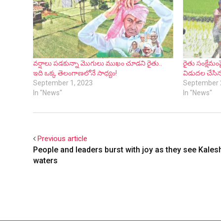
వ‌ర్షాలు ప‌డ‌కున్నా మొగులు ముఖం చూడ‌ని రైతు..
రైతు సంక్షేమంప
ఇది ఒక్క తెలంగాణ‌లోనే సాధ్యం!
విడుద‌ల చేసి
September 1, 2023
September 
In "News"
In "News"
Previous article
People and leaders burst with joy as they see Kal
waters