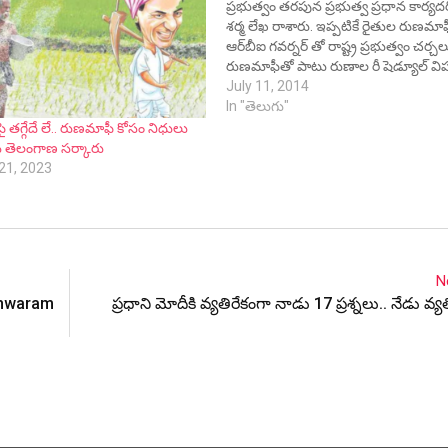
ప్రభుత్వం తరపున ప్రభుత్వ ప్రధాన కార్యదర్
శర్మ లేఖ రాశారు. ఇప్పటికే రైతుల రుణమా
ఆర్‌బీఐ గవర్నర్ తో రాష్ట్ర ప్రభుత్వం చర్చల
రుణమాఫీతో పాటు రుణాల రీ షెడ్యూల్ వ
కూడా సరైన నిర్ణయం తీసుకుంటూ రైతులక
July 11, 2014
పూర్తిస్థాయిలో న్యాయం చేసేందుకు ప్రభుత్
In "తెలుగు"
ముందుకుపోతున్నది. ఆర్‌బీఐ నిబంధనల ప
ై త‌గ్గేదే లే.. రుణ‌మాఫీ కోసం నిధులు
ఆర్ధిక సంవత్సరంలో ఇచ్చిన పంట…
న తెలంగాణ స‌ర్కారు
21, 2023
N
eshwaram
ప్రధాని మోదీకి వ్యతిరేకంగా నాడు 17 ప్రశ్నలు.. నేడు వ్యతిర