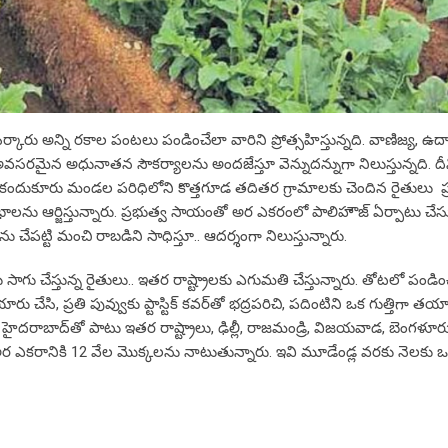
రు అన్ని ర‌కాల పంటలు పండించేలా వారిని ప్రోత్స‌హిస్తున్న‌ది. వాణిజ్య‌, ఉద
ర‌మైన అధునాత‌న సౌక‌ర్యాల‌ను అంద‌జేస్తూ వెన్నుద‌న్నుగా నిలుస్తున్న‌ది. దీ
ిల్లా కందుకూరు మండల పరిధిలోని కొత్తగూడ తదితర గ్రామాలకు చెందిన రైతులు ప
ు ఆర్జిస్తున్నారు. ప్రభుత్వ సాయంతో అర ఎకరంలో పాలిహౌజ్‌ ఏర్పాటు చేసు
పట్టి మంచి రాబడిని సాధిస్తూ.. ఆదర్శంగా నిలుస్తున్నారు.
ాగు చేస్తున్న రైతులు.. ఇతర రాష్ట్రాల‌కు ఎగుమతి చేస్తున్నారు. తోటలో పండ
 చేసి, ప్రతి పువ్వుకు ప్టాస్టిక్‌ కవర్‌తో భద్రపరిచి, పదింటిని ఒక గుత్తిగా తయ
ు హైదరాబాద్‌తో పాటు ఇతర రాష్ట్రాలు, ఢిల్లీ, రాజమండ్రి, విజయవాడ, బెంగళూ
న అర ఎకరానికి 12 వేల మొక్కలను నాటుతున్నారు. ఇవి మూడేండ్ల వరకు నెలకు ఒ