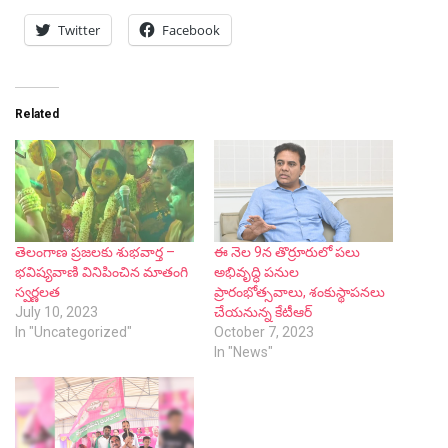
Twitter
Facebook
Related
తెలంగాణ ప్ర‌జ‌ల‌కు శుభ‌వార్త –
ఈ నెల 9న తొర్రూరులో ప‌లు
భవిష్యవాణి వినిపించిన మాతంగి
అభివృద్ధి ప‌నుల‌
స్వర్ణలత
ప్రారంభోత్స‌వాలు, శంకుస్థాపనలు
July 10, 2023
చేయనున్న కేటీఆర్
In "Uncategorized"
October 7, 2023
In "News"