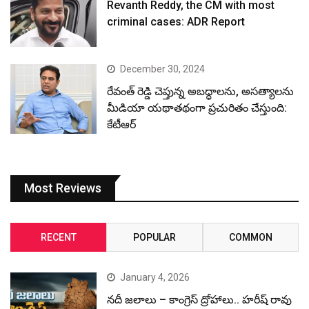
Revanth Reddy, the CM with most
criminal cases: ADR Report
December 30, 2024
రేవంత్ రెడ్డి చెప్తున్న అబద్ధాలను, అసత్యాలను
మీడియా యథాతథంగా ప్రచురితం చేస్తుంది:
కేటీఆర్
Most Reviews
RECENT
POPULAR
COMMON
January 4, 2026
నదీ జలాలు – కాంగ్రెస్ ద్రోహాలు.. హరీష్ రావు