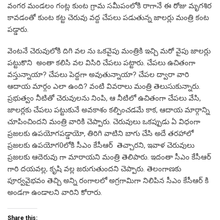
వంగర మండలం గంట్ల కుంట గ్రామ సమీపంలోకి రాగానే ఈ రోజు మృగశిర
కావడంతో కుంట కట్ట చెరువు వద్ద చేపలు పడుతున్న జాలర్లు మంత్రి కంట
పడ్డారు.
వెంటనే చెరువులోకి దిగి వల ను ఒకవైపు మంత్రికి ఇచ్చి మరో వైపు జాలర్లు
పట్టుకొని అంతా కలిసి వల విసిరి చేపలు పట్టారు. చేపలు ఉచితంగా
వస్తున్నాయా? చేపలు పెద్దగా అవుతున్నాయా? చేపల ద్వారా వారి
ఆదాయ మార్గం ఎలా ఉంది? వంటి వివరాలు మంత్రి తెలుసుకున్నారు.
ప్రభుత్వం నీటితో చెరువులను నింపి, ఆ నీటిలో ఉచితంగా చేపలు వేసి,
జాలర్లకు చేపలు పట్టుకునే అవకాశం కల్పించడమే కాక, ఆదాయ మార్గాన్ని
చూపించిందని మంత్రి వారికి చెప్పారు. చెరువులు ఒకప్పుడు ఏ విధంగా
ప్రజలకు ఉపయోగపడ్డాయో, తిరిగి వాటిని బాగు చేసి అదే తరహాలో
ప్రజలకు ఉపయోగ0లోకి సీఎం కేసీఆర్ తెచ్చారని, ఇవాళ చెరువులు
ప్రజలకు ఆదెరువు గా మారాయని మంత్రి తెలిపారు. ఇదంతా సీఎం కేసీఆర్
గారి దయవల్ల, కృషి వల్ల జరుగుతుందని చెప్పారు. తెలంగాణకు
పూర్వవైభవం తెచ్చి అన్ని రంగాలలో అగ్రగామిగా నిలిపిన సీఎం కేసీఆర్ కి
అండగా ఉండాలని వారిని కోరారు.
Share this: