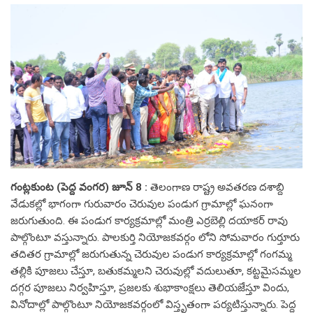
గంట్లకుంట (పెద్ద వంగర) జూన్ 8 :
తెలంగాణ రాష్ట్ర అవతరణ దశాబ్ది
వేడుకల్లో భాగంగా గురువారం చెరువుల పండుగ గ్రామాల్లో ఘనంగా
జరుగుతుంది. ఈ పండుగ కార్యక్రమాల్లో మంత్రి ఎర్రబెల్లి దయాకర్ రావు
పాల్గొంటూ వస్తున్నారు. పాలకుర్తి నియోజకవర్గం లోని సోమవారం గుర్తూరు
తదితర గ్రామాల్లో జరుగుతున్న చెరువుల పండుగ కార్యక్రమాల్లో గంగమ్మ
తల్లికి పూజలు చేస్తూ, బతుకమ్మలని చెరువుల్లో వదులుతూ, కట్టమైసమ్మల
దగ్గర పూజలు నిర్వహిస్తూ, ప్రజలకు శుభాకాంక్షలు తెలియజేస్తూ విందు,
వినోదాల్లో పాల్గొంటూ నియోజకవర్గంలో విస్తృతంగా పర్యటిస్తున్నారు. పెద్ద