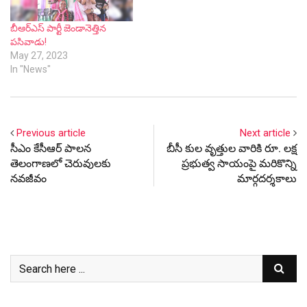
బీఆర్ఎస్ పార్టీ జెండానెత్తిన
ప‌సివాడు!
May 27, 2023
In "News"
Previous article
Next article
సీఎం కేసీఆర్ పాలన
బీసీ కుల వృత్తుల వారికి రూ. లక్ష
తెలంగాణలో చెరువులకు
ప్రభుత్వ సాయంపై మరికొన్ని
నవజీవం
మార్గదర్శకాలు