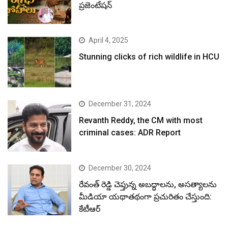
ప్రజెంటేషన్
April 4, 2025
Stunning clicks of rich wildlife in HCU
December 31, 2024
Revanth Reddy, the CM with most
criminal cases: ADR Report
December 30, 2024
రేవంత్ రెడ్డి చెప్తున్న అబద్ధాలను, అసత్యాలను
మీడియా యథాతథంగా ప్రచురితం చేస్తుంది:
కేటీఆర్