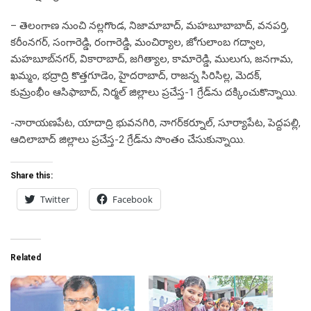
– తెలంగాణ నుంచి నల్లగొండ, నిజామాబాద్‌, మహబూబాబాద్‌, వనపర్తి,
కరీంనగర్‌, సంగారెడ్డి, రంగారెడ్డి, మంచిర్యాల, జోగులాంబ గద్వాల,
మహబూబ్‌నగర్‌, వికారాబాద్‌, జగిత్యాల, కామారెడ్డి, ములుగు, జనగామ,
ఖమ్మం, భద్రాద్రి కొత్తగూడెం, హైదరాబాద్‌, రాజన్న సిరిసిల్ల, మెదక్‌,
కుమ్రంభీం ఆసిఫాబాద్‌, నిర్మల్‌ జిల్లాలు ప్రచేస్త-1 గ్రేడ్‌ను ద‌క్కించుకొన్నాయి.
-నారాయణపేట, యాదాద్రి భువనగిరి, నాగర్‌కర్నూల్‌, సూర్యాపేట, పెద్దపల్లి,
ఆదిలాబాద్‌ జిల్లాలు ప్రచేస్త-2 గ్రేడ్‌ను సొంతం చేసుకున్నాయి.
Share this:
Twitter
Facebook
Related