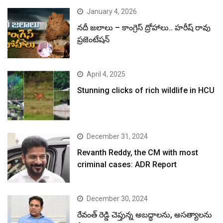
January 4, 2026
నదీ జలాలు – కాంగ్రెస్ ద్రోహాలు.. హరీష్ రావు
ప్రజెంటేషన్
April 4, 2025
Stunning clicks of rich wildlife in HCU
December 31, 2024
Revanth Reddy, the CM with most
criminal cases: ADR Report
December 30, 2024
రేవంత్ రెడ్డి చెప్తున్న అబద్ధాలను, అసత్యాలను