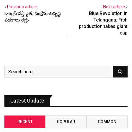
Previous article
Next article
కాంగ్రెస్ వస్తే రైతు సంక్షేమాభివృద్ధి
Blue Revolution in
పథకాలు రద్దు
Telangana: Fish
production takes giant
leap
Latest Update
RECENT
POPULAR
COMMON