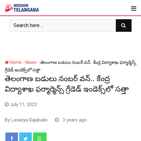
Skip
to
content
-
-
Home
News
తెలంగాణ బ‌డులు నంబ‌ర్ వ‌న్‌.. కేంద్ర విద్యాశాఖ ఫ‌ర్మార్మెన్స్
గ్రేడెడ్ ఇండెక్స్‌లో స‌త్తా
తెలంగాణ బ‌డులు నంబ‌ర్ వ‌న్‌.. కేంద్ర
విద్యాశాఖ ఫ‌ర్మార్మెన్స్ గ్రేడెడ్ ఇండెక్స్‌లో స‌త్తా
July 11, 2023
By
Lavanya Rajalvala
3 years ago
Whatsapp