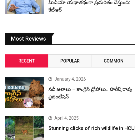
మీడియా యథాతథంగా ప్రచురితం చేస్తుంది:
కేటీఆర్
Most Reviews
RECENT
POPULAR
COMMON
January 4, 2026
నదీ జలాలు – కాంగ్రెస్ ద్రోహాలు.. హరీష్ రావు
ప్రజెంటేషన్
April 4, 2025
Stunning clicks of rich wildlife in HCU