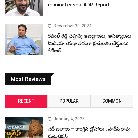
criminal cases: ADR Report
December 30, 2024
రేవంత్ రెడ్డి చెప్తున్న అబద్ధాలను, అసత్యాలను
మీడియా యథాతథంగా ప్రచురితం చేస్తుంది:
కేటీఆర్
Most Reviews
RECENT
POPULAR
COMMON
January 4, 2026
నదీ జలాలు – కాంగ్రెస్ ద్రోహాలు.. హరీష్ రావు
ప్రజెంటేషన్