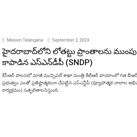
Mission Telangana
September 2, 2024
హైదరాబాద్‌లోని లోతట్టు ప్రాంతాలను ముంపు
కాపాడిన ఎస్‌ఎన్‌డీపీ (SNDP)
కేసీఆర్ పాలనలో మాజీ మున్సిపల్ శాఖా మంత్రి కేటీఆర్ హయాంలో గత బీఆర
ప్రభుత్వం ఎంతో ప్రతిష్టాత్మకంగా చేపట్టిన ఎస్ఎన్డీపీ (వ్యూహాత్మక నాలాల అభివృ
కార్యక్రమం) సత్ఫలితాలనిస్తుంది.…