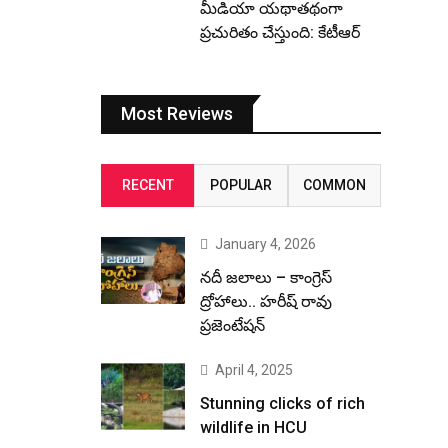
మీడియా యథాతథంగా
ప్రచురితం చేస్తుంది: కేటీఆర్
Most Reviews
RECENT
POPULAR
COMMON
January 4, 2026
నదీ జలాలు – కాంగ్రెస్
ద్రోహాలు.. హరీష్ రావు
ప్రజెంటేషన్
April 4, 2025
Stunning clicks of rich
wildlife in HCU