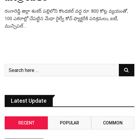
రంగారెడ్డి జిల్లా శంకర్ పల్లిలోని కొండకల్ వద్ద రూ. 800 కోట్ల వ్యయంతో,
100 ఎకరాల్లో చేపట్టిన మేధా రైల్వే కోచ్ ఫ్యాక్టరీకి పరిశ్రమలు, ఐటీ,
మున్సిపల్…
Latest Update
RECENT
POPULAR
COMMON