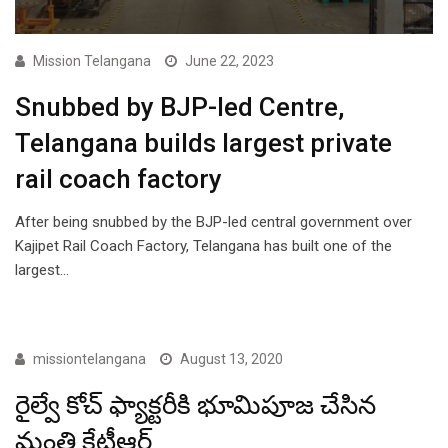
Mission Telangana
June 22, 2023
Snubbed by BJP-led Centre,
Telangana builds largest private
rail coach factory
After being snubbed by the BJP-led central government over
Kajipet Rail Coach Factory, Telangana has built one of the
largest…
FEATURED TELUGU
missiontelangana
August 13, 2020
రైల్వే కోచ్ ఫ్యాక్టరీకి భూమిపూజ చేసిన
మంత్రి కేటీఆర్