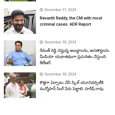
December 31, 2024
Revanth Reddy, the CM with most
criminal cases: ADR Report
December 30, 2024
రేవంత్ రెడ్డి చెప్తున్న అబద్ధాలను, అసత్యాలను
మీడియా యథాతథంగా ప్రచురితం చేస్తుంది:
కేటీఆర్
December 30, 2024
కొత్తగా ఏర్పాటు చేసే స్కిల్ యూనివర్సిటీకి
మన్మోహన్ సింగ్ పేరు పెట్టాలి: హరీష్ రావు