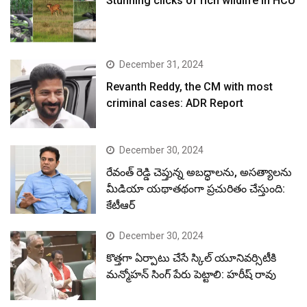
Stunning clicks of rich wildlife in HCU
December 31, 2024
Revanth Reddy, the CM with most
criminal cases: ADR Report
December 30, 2024
రేవంత్ రెడ్డి చెప్తున్న అబద్ధాలను, అసత్యాలను
మీడియా యథాతథంగా ప్రచురితం చేస్తుంది:
కేటీఆర్
December 30, 2024
కొత్తగా ఏర్పాటు చేసే స్కిల్ యూనివర్సిటీకి
మన్మోహన్ సింగ్ పేరు పెట్టాలి: హరీష్ రావు