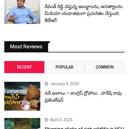
రేవంత్ రెడ్డి చెప్తున్న అబద్ధాలను, అసత్యాలను
మీడియా యథాతథంగా ప్రచురితం చేస్తుంది:
కేటీఆర్
Most Reviews
RECENT
POPULAR
COMMON
January 4, 2026
నదీ జలాలు – కాంగ్రెస్ ద్రోహాలు.. హరీష్ రావు
ప్రజెంటేషన్
April 4, 2025