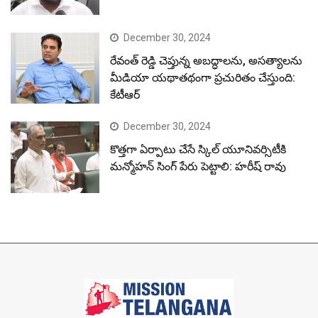
December 30, 2024
రేవంత్ రెడ్డి చెప్తున్న అబద్ధాలను, అసత్యాలను
మీడియా యథాతథంగా ప్రచురితం చేస్తుంది:
కేటీఆర్
December 30, 2024
కొత్తగా ఏర్పాటు చేసే స్కిల్ యూనివర్సిటీకి
మన్మోహన్ సింగ్ పేరు పెట్టాలి: హరీష్ రావు