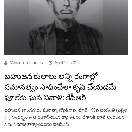
Mission Telangana
April 10, 2024
బహుజన కులాలు అన్ని రంగాల్లో
సమానత్వం సాధించేలా కృషి చేయడమే
ఫూలేకు ఘన నివాళి: కేసీఆర్
బహుజన బాంధవుడు మహాత్మా జ్యోతిరావు ఫూలే 198వ జయంతి (ఏప్రిల్
11) సందర్భంగా ఆ మహనీయుని త్యాగాలను, దేశానికి ఫూలే అందించిన
సమ సమాజ కార్యాచరణను బీఆర్ఎస్…