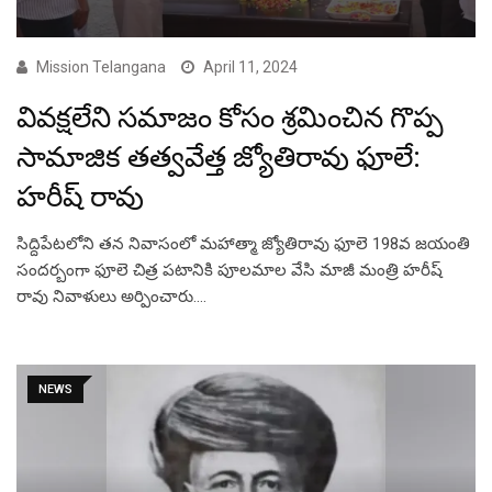
Mission Telangana
April 11, 2024
వివక్షలేని సమాజం కోసం శ్రమించిన గొప్ప
సామాజిక తత్వవేత్త జ్యోతిరావు ఫూలే:
హరీష్ రావు
సిద్దిపేటలోని తన నివాసంలో మహాత్మా జ్యోతిరావు ఫూలె 198వ జయంతి
సందర్బంగా ఫూలె చిత్ర పటానికి పూలమాల వేసి మాజీ మంత్రి హరీష్
రావు నివాళులు అర్పించారు.…
NEWS