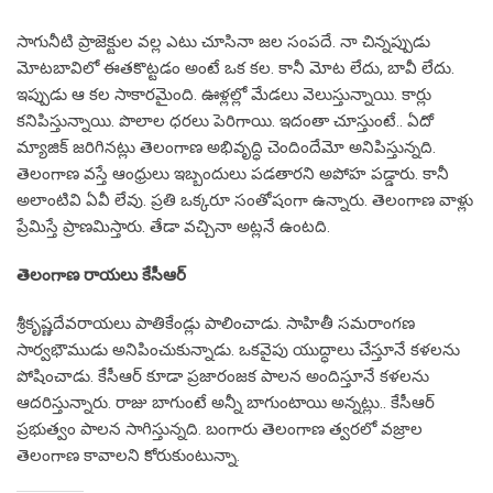
సాగునీటి ప్రాజెక్టుల వల్ల ఎటు చూసినా జల సంపదే. నా చిన్నప్పుడు
మోటబావిలో ఈతకొట్టడం అంటే ఒక కల. కానీ మోట లేదు, బావీ లేదు.
ఇప్పుడు ఆ కల సాకారమైంది. ఊళ్లల్లో మేడలు వెలుస్తున్నాయి. కార్లు
కనిపిస్తున్నాయి. పొలాల ధరలు పెరిగాయి. ఇదంతా చూస్తుంటే.. ఏదో
మ్యాజిక్‌ జరిగినట్లు తెలంగాణ అభివృద్ధి చెందిందేమో అనిపిస్తున్నది.
తెలంగాణ వస్తే ఆంధ్రులు ఇబ్బందులు పడతారని అపోహ పడ్డారు. కానీ
అలాంటివి ఏవీ లేవు. ప్రతి ఒక్కరూ సంతోషంగా ఉన్నారు. తెలంగాణ వాళ్లు
ప్రేమిస్తే ప్రాణమిస్తారు. తేడా వచ్చినా అట్లనే ఉంటది.
తెలంగాణ రాయలు కేసీఆర్‌
శ్రీకృష్ణదేవరాయలు పాతికేండ్లు పాలించాడు. సాహితీ సమరాంగణ
సార్వభౌముడు అనిపించుకున్నాడు. ఒకవైపు యుద్ధాలు చేస్తూనే కళలను
పోషించాడు. కేసీఆర్‌ కూడా ప్రజారంజక పాలన అందిస్తూనే కళలను
ఆదరిస్తున్నారు. రాజు బాగుంటే అన్నీ బాగుంటాయి అన్నట్లు.. కేసీఆర్‌
ప్రభుత్వం పాలన సాగిస్తున్నది. బంగారు తెలంగాణ త్వరలో వజ్రాల
తెలంగాణ కావాలని కోరుకుంటున్నా.