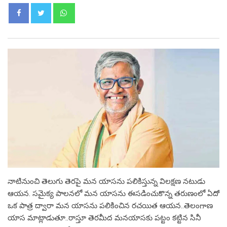
Whatsapp
నాటినుంచి తెలుగు తెర‌పై మ‌న యాస‌ను ప‌లికిస్తున్న విల‌క్ష‌ణ న‌టుడు
ఆయ‌న‌. స‌మైక్య పాల‌న‌లో మ‌న యాస‌ను ఈస‌డించుకొన్న త‌రుణంలో ఏదో
ఒక పాత్ర ద్వారా మ‌న యాస‌ను ప‌లికించిన ర‌చ‌యిత ఆయ‌న‌..తెలంగాణ
యాస మాట్లాడుతూ..రాస్తూ తెర‌మీద మ‌న‌యాస‌కు ప‌ట్టం క‌ట్టిన సినీ