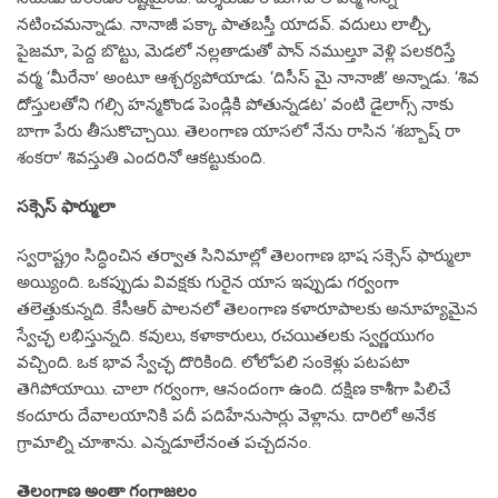
నటించమన్నాడు. నానాజీ పక్కా పాతబస్తీ యాదవ్‌. వదులు లాల్చీ,
పైజమా, పెద్ద బొట్టు, మెడలో నల్లతాడుతో పాన్‌ నముల్తూ వెళ్లి పలకరిస్తే
వర్మ ‘మీరేనా’ అంటూ ఆశ్చర్యపోయాడు. ‘దిసీస్‌ మై నానాజీ’ అన్నాడు. ‘శివ
దోస్తులతోని గల్సి హన్మకొండ పెండ్లికి పోతున్నడట’ వంటి డైలాగ్స్‌ నాకు
బాగా పేరు తీసుకొచ్చాయి. తెలంగాణ యాసలో నేను రాసిన ‘శబ్బాష్‌ రా
శంకరా’ శివస్తుతి ఎందరినో ఆకట్టుకుంది.
సక్సెస్‌ ఫార్ములా
స్వరాష్ట్రం సిద్ధించిన తర్వాత సినిమాల్లో తెలంగాణ భాష సక్సెస్‌ ఫార్ములా
అయ్యింది. ఒకప్పుడు వివక్షకు గురైన యాస ఇప్పుడు గర్వంగా
తలెత్తుకున్నది. కేసీఆర్‌ పాలనలో తెలంగాణ కళారూపాలకు అనూహ్యమైన
స్వేచ్ఛ లభిస్తున్నది. కవులు, కళాకారులు, రచయితలకు స్వర్ణయుగం
వచ్చింది. ఒక భావ స్వేచ్ఛ దొరికింది. లోలోపలి సంకెళ్లు పటపటా
తెగిపోయాయి. చాలా గర్వంగా, ఆనందంగా ఉంది. దక్షిణ కాశీగా పిలిచే
కందూరు దేవాలయానికి పదీ పదిహేనుసార్లు వెళ్లాను. దారిలో అనేక
గ్రామాల్ని చూశాను. ఎన్నడూలేనంత పచ్చదనం.
తెలంగాణ అంతా గంగాజ‌లం