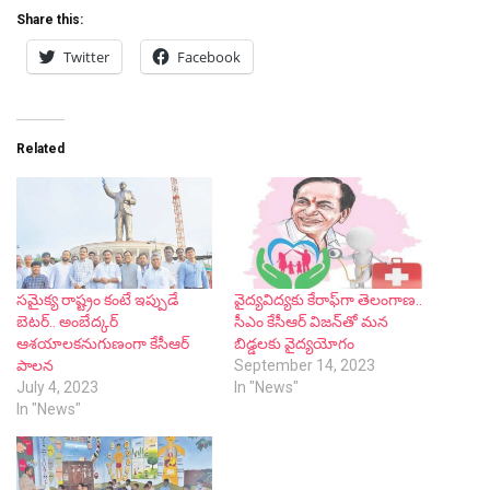
Share this:
Twitter
Facebook
Related
స‌మైక్య రాష్ట్రం కంటే ఇప్పుడే
వైద్య‌విద్య‌కు కేరాఫ్‌గా తెలంగాణ‌..
బెట‌ర్‌.. అంబేద్క‌ర్
సీఎం కేసీఆర్ విజ‌న్‌తో మ‌న‌
ఆశ‌యాల‌క‌నుగుణంగా కేసీఆర్
బిడ్డ‌ల‌కు వైద్య‌యోగం
పాల‌న‌
September 14, 2023
July 4, 2023
In "News"
In "News"