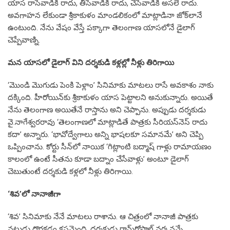
యాస‌ రాసేవాడికి రాదు, తీసేవాడికి రాదు, చేసేవాడికి అసలే రాదు.
అవగాహన లేకుండా శ్రీకాకుళం మాండలికంలో మాట్లాడినా జోక్‌లానే
ఉంటుంది. నేను వేషం వేస్తే పక్కాగా తెలంగాణ యాసలోనే డైలాగ్‌
చెప్పేవాణ్ని.
మ‌న యాసలో డైలాగ్‌ విని ద‌ర్శ‌కుడి క‌ళ్ల‌ల్లో నీళ్లు తిరిగాయి
‘మొండి మొగుడు పెంకి పెళ్లాం’ సినిమాకు మాటలు రాసే అవకాశం నాకు
ద‌క్కింది. హీరోయిన్‌కు శ్రీకాకుళం యాస పెట్టాలని అనుకున్నారు. అయితే
నేను తెలంగాణ అయితేనే రాస్తాను అని చెప్పాను. అప్పుడు దర్శకుడు
వై.నాగేశ్వరరావు ‘తెలంగాణలో మాట్లాడితే పాత్రకు సీరియస్‌నెస్‌ రాదు
కదా’ అన్నారు. ‘భావోద్వేగాలు అన్ని భాషలకూ సమానమే’ అని చెప్పి
ఒప్పించాను. కోర్టు సీన్‌లో నాయిక ‘గిట్లాంటి బద్మాష్‌ గాళ్లు రామాయణం
కాలంలో ఉంటే సీతను కూడా బద్నాం చేసేవాళ్లు’ అంటూ డైలాగ్‌
చెబుతుంటే దర్శకుడి కళ్లలో నీళ్లు తిరిగాయి.
‘శివ’లో నానాజీగా
‘శివ’ సినిమాకు నేనే మాటలు రాశాను. ఆ చిత్రంలో నానాజీ పాత్రకు
నటుడు దొరకడం కష్టమైంది. దర్శకుడు రామ్‌గోపాల్‌ వర్మ నన్నే