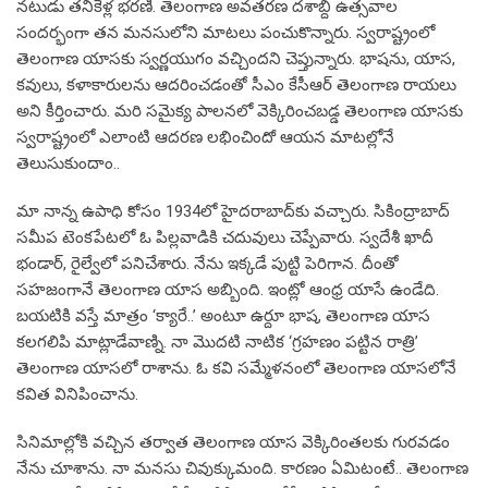
న‌టుడు త‌నికెళ్ల భ‌ర‌ణి. తెలంగాణ అవ‌త‌ర‌ణ ద‌శాబ్ది ఉత్స‌వాల
సంద‌ర్భంగా త‌న మ‌న‌సులోని మాట‌లు పంచుకొన్నారు. స్వ‌రాష్ట్రంలో
తెలంగాణ యాస‌కు స్వ‌ర్ణ‌యుగం వ‌చ్చింద‌ని చెప్తున్నారు. భాష‌ను, యాస‌,
క‌వులు, క‌ళాకారుల‌ను ఆద‌రించ‌డంతో సీఎం కేసీఆర్ తెలంగాణ రాయ‌లు
అని కీర్తించారు. మ‌రి స‌మైక్య పాల‌న‌లో వెక్కిరించ‌బ‌డ్డ తెలంగాణ యాస‌కు
స్వ‌రాష్ట్రంలో ఎలాంటి ఆద‌ర‌ణ ల‌భించిందో ఆయ‌న మాట‌ల్లోనే
తెలుసుకుందాం..
మా నాన్న ఉపాధి కోసం 1934లో హైద‌రాబాద్‌కు వచ్చారు. సికింద్రాబాద్
సమీప టెంకపేటలో ఓ పిల్లవాడికి చదువులు చెప్పేవారు. స్వదేశీ ఖాదీ
భండార్‌, రైల్వేలో పనిచేశారు. నేను ఇక్కడే పుట్టి పెరిగాన. దీంతో
సహజంగానే తెలంగాణ యాస అబ్బింది. ఇంట్లో ఆంధ్ర యాసే ఉండేది.
బయటికి వస్తే మాత్రం ‘క్యారే..’ అంటూ ఉర్దూ భాష, తెలంగాణ యాస
కలగలిపి మాట్లాడేవాణ్ని. నా మొదటి నాటిక ‘గ్రహణం పట్టిన రాత్రి’
తెలంగాణ యాసలో రాశాను. ఓ కవి సమ్మేళనంలో తెలంగాణ యాసలోనే
కవిత వినిపించాను.
సినిమాల్లోకి వచ్చిన తర్వాత తెలంగాణ యాస వెక్కిరింత‌ల‌కు గురవ‌డం
నేను చూశాను. నా మనసు చివుక్కుమంది. కారణం ఏమిటంటే.. తెలంగాణ