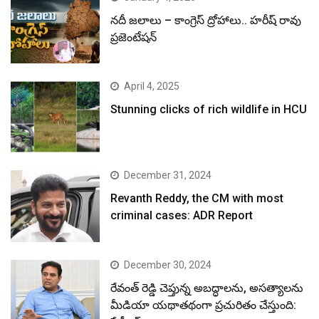
నదీ జలాలు – కాంగ్రెస్ ద్రోహాలు.. హరీష్ రావు
ప్రజెంటేషన్
April 4, 2025
Stunning clicks of rich wildlife in HCU
December 31, 2024
Revanth Reddy, the CM with most
criminal cases: ADR Report
December 30, 2024
రేవంత్ రెడ్డి చెప్తున్న అబద్ధాలను, అసత్యాలను
మీడియా యథాతథంగా ప్రచురితం చేస్తుంది: