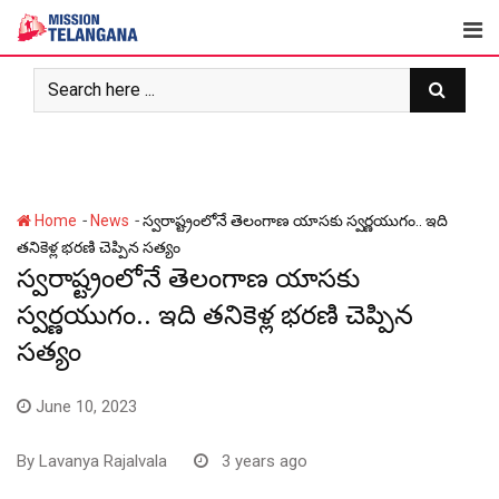
Skip
to
content
-
-
Home
News
స్వ‌రాష్ట్రంలోనే తెలంగాణ యాస‌కు స్వ‌ర్ణ‌యుగం.. ఇది
త‌నికెళ్ల భ‌ర‌ణి చెప్పిన స‌త్యం
స్వ‌రాష్ట్రంలోనే తెలంగాణ యాస‌కు
స్వ‌ర్ణ‌యుగం.. ఇది త‌నికెళ్ల భ‌ర‌ణి చెప్పిన
స‌త్యం
June 10, 2023
By
Lavanya Rajalvala
3 years ago