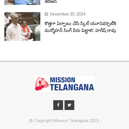
కేటీఆర్
December 30, 2024
కొత్తగా ఏర్పాటు చేసే స్కిల్ యూనివర్సిటీకి
మన్మోహన్ సింగ్ పేరు పెట్టాలి: హరీష్ రావు
© Copyright Mission Telangana 2023.