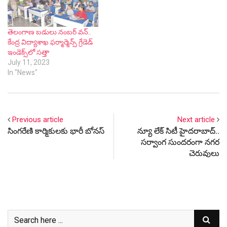
తెలంగాణ బ‌డులు నంబ‌ర్ వ‌న్‌..
కేంద్ర విద్యాశాఖ ఫ‌ర్మార్మెన్స్ గ్రేడెడ్
ఇండెక్స్‌లో స‌త్తా
July 11, 2023
In "News"
Previous article
Next article
సింగ‌రేణి కార్మికుల‌కు భారీ బోనస్
న్యూ లేక్‌ సిటీ హైద‌రాబాద్‌..
స‌ర్వాంగ సుంద‌రంగా న‌గ‌ర
చెరువులు