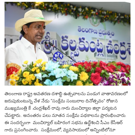
తెలంగాణ రాష్ట్ర అవతరణ దశాబ్ది ఉత్సవాలను పండుగ వాతావరణంలో
జరుపుకుంటున్న వేళ నేడు “సంక్షేమ సంబురాల దినోత్సవం” రోజున
ముఖ్యమంత్రి కే .చంద్రశేఖర్ రావు గారు మంచిర్యాల జిల్లా పర్యటన
చేపట్టారు.. అనంతరం పలు నూతన సంక్షేమ పథకాలను ప్రారంభించారు.
ఈ సందర్భంగా మంచిర్యాల్ బహిరంగ సభను ఉద్దేశించి సీఎం కేసీఆర్
గారు ప్రసంగించారు. సంక్షేమంలో, వ్యవసాయంలో అన్నింటిలోనూ