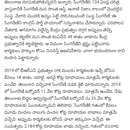
తెలంగాణ దూసుకుపోతున్నదని అన్నారు. సింగరేణిది 134 ఏండ్ల చరిత్ర.
వాస్తవానికి సింగరేణి మన సొంత ఆస్తి. ఆనాటి నిజాం కాలంలో మొదలైన
సంస్థ. వేలాది మందికి అన్నం పెట్టి సాదినటువంటి సంస్థ సింగరేణి. ఈ
సింగరేణిని కాంగ్రెస్ పార్టీ హయాంలో సర్వనాశనం చేసారన్నారు. పరిపాలన
చేతకాక, ఆగమాగం పట్టిచ్చి కేంద్రం ప్రభుత్వం దగ్గర అప్పులు తెచ్చి,
అప్పులు కట్టలేక మన సొంత కంపెనీని 49 శాతం వాటాను కేంద్ర
ప్రభుత్వానికి కట్టబెట్టారు. ఆ విధంగా సింగరేణిని భ్రష్టు పట్టించారు.
కార్మికులు హక్కుల కోసం నినదిస్తే అణచివేశారు. చాలా భయంకరంగా రాచి
రంపాన పెట్టారన్నారు.
2014 లో బీఆర్ఎస్ ప్రభుత్వం రాక ముందు కార్మికులకు ఇచ్చే బోనస
కేవలం 18 శాతం. యాభై అరవై కోట్ల రూపాయలు మాత్రమే కార్మికులకు
పంచేది. తెలంగాన వచ్చినాక సింగరేణి నడక, శైలి మారిందన్నారు. 2014
లో సింగరేణి టర్నోవర్ 11 వేల కోట్ల రూపాయలు మాత్రమే ఉండేది, నేడు
తెలంగాణ బిడ్డల ఆధ్వర్యంలో సింగరేణి టర్నోవర్ ను 33 వేల కోట్ల
రూపాయలకు పెంచుకున్నామని తెలిపారు. సింగరేణికి గతంలో కేవలం
మూడు వందలు నాలుగు వందల కోట్ల రూపాయల లాభాలు మాత్రమే
వచ్చేవి. అప్పుడు కార్మికులకు బోనస్ చాలా తక్కువగా వచ్చేది. ఈ
సంవత్సరం 2,184 కోట్ల రూపాయల లాభం వచ్చింది, గతంలో దసరాకు