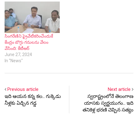
సింగరేణిని ప్రైవేటీకరించేందుకే
కేంద్రం బొగ్గు గనులను వేలం
వేసింది: కేటీఆర్
June 27, 2024
In "News"
Previous article
Next article
ఇది ఆయన కన్న కల.. గుక్కెడు
స్వ‌రాష్ట్రంలోనే తెలంగాణ
నీళ్లకు ఏడ్చిన గడ్డ
యాస‌కు స్వ‌ర్ణ‌యుగం.. ఇది
త‌నికెళ్ల భ‌ర‌ణి చెప్పిన స‌త్యం