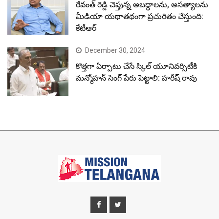
రేవంత్ రెడ్డి చెప్తున్న అబద్ధాలను, అసత్యాలను
మీడియా యథాతథంగా ప్రచురితం చేస్తుంది:
కేటీఆర్
December 30, 2024
కొత్తగా ఏర్పాటు చేసే స్కిల్ యూనివర్సిటీకి
మన్మోహన్ సింగ్ పేరు పెట్టాలి: హరీష్ రావు