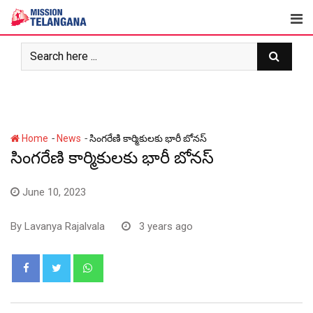
Skip
to
content
-
-
Home
News
సింగ‌రేణి కార్మికుల‌కు భారీ బోనస్
సింగ‌రేణి కార్మికుల‌కు భారీ బోనస్
June 10, 2023
By
Lavanya Rajalvala
3 years ago
Whatsapp