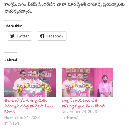
కాంగ్రెస్, సగం బీజేపీ సింగరేణిని చాలా ఘోర స్థితికి దిగజార్చే ప్రయత్నాలకు
పోతున్నదన్నారు.
Share this:
Twitter
Facebook
Related
తలాపునే గోదారి ఉన్న చుక్క
కాంగ్రెస్ నాయకులు చేత
నీరియ్యని చరిత్ర కాంగ్రెస్‌ది: సీఎం
కానీ దద్దమ్మలు: సీఎం కేసీఆర్
కేసీఆర్
November 24, 2023
November 24, 2023
In "News"
In "News"