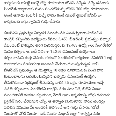
కార్మికులకు యాభై అరవై కోట్ల రూపాయల బోనస్ వచ్చేది. వచ్చే దసరాకు
సింగరేణి కార్మికులకు మనం పంచబోతున్న బోనస్ 700 కోట్ల రూపాయలు.
అంటే ఆనాడు కంపెనీకి వచ్చే లాభం కంటే డబుల్ త్రిబుల్ బోనస్ గా
కార్మికులకు ఇస్తున్నామని గుర్తు చేసారు.
బీఆర్ఎస్ ప్రభుత్వం ఏర్పడక ముందు పది సంవత్సరాలు పాలించిన
కాంగ్రెస్ కల్పించిన ఉద్యోగాలు కేవలం 6,453. బీఆర్ఎస్ ప్రభుత్వం వచ్చాక
డిపెండెంట్ హక్కును తిరిగి పునరుద్ధరించి, 19,463 ఉద్యోగాలు సింగరేణిలో
మనం కల్పించాం. అదే విధంగా 15,256 డిపెండెంట్ ఉద్యోగాలు
కల్పించామని గుర్తు చేసారు. గతంలో సింగరేణిలో కార్మికులు చనిపోతే 1 లక్ష
రూపాయలు పరిహారంగా అందించి చేతులు దులుపుకున్నద,. కానీ
బీఆర్ఎస్ ప్రభుత్వం ఆ మొత్తాన్ని 10 లక్షల రూపాయలకు పెంచి వారి
కుటుంబాలను ఆదుకుంటున్నదని చెప్పారు. డిపెండెంట్ ఉద్యోగం
తీసుకోకుండా రిటైర్మెంట్ తీసుకున్న వారికి 25 లక్షల రూపాయలు ఇచ్చే
వసతి కల్పించాం. సింగరేణిని కాంగ్రెస్ సగం ముంచితే, బీజేపీ నిండా
ముంచడానికి కంకణం కట్టుకుంది, మోడీ గారు ఇక్కడకొచ్చి బొగ్గు గనులను
ప్రైవేట్ పరం చేయమని చెప్పి, ఆ తర్వాత బెంగుళూరు పోయి టెండర్లు
పిలిచిన విషయం మీ అందరికీ తెలిసిందే అని గుర్తు చేసారు. “చోటే
మియాతో చోటే మియా.. బడే మియా సుభాన్ అల్లా “ అన్నట్లు సగం