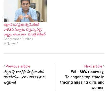
జిల్లాకు ఒక ప్రభుత్వ మెడికల్
కాలేజ్‌ని ఏర్పాటు చేస్తున్న ఏకైక
రాష్ట్రం తెలంగాణ : మంత్రి కేటీఆర్
September 8, 2023
In "News"
Previous article
Next article
వ‌ర్షాల‌పై కాంగ్రెస్ పార్టీ బుర‌ద
With 86% recovery,
రాజకీయం.. తెలంగాణ ప్ర‌జ‌ల
Telangana top state in
ఆగ్ర‌హం!
tracing missing girls and
women