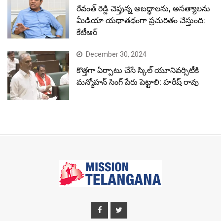
రేవంత్ రెడ్డి చెప్తున్న అబద్ధాలను, అసత్యాలను
మీడియా యథాతథంగా ప్రచురితం చేస్తుంది:
కేటీఆర్
December 30, 2024
కొత్తగా ఏర్పాటు చేసే స్కిల్ యూనివర్సిటీకి
మన్మోహన్ సింగ్ పేరు పెట్టాలి: హరీష్ రావు