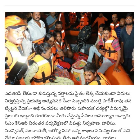
ఎడతెరిపి లేకుండా కురుస్తున్న వర్షాలను సైతం లెక్క చేయకుండా విధులు
నిర్వర్తిస్తున్న ప్రభుత్వ అత్యవసర సేవా సిబ్బందికి మంత్రి హరీశ్ రావు తన
ట్విట్టర్ వేదికగా అభినందనలు తెలిపారు. సహాయక చర్యల్లో నిమగ్నమై
ప్రజలకు ఇబ్బంది కలగకుండా మీరు చేస్తున్న సేవలు అమూల్యం అన్నారు.
సీఎం కేసీఆర్ నిరంతర పర్యవేక్షణలో విపత్తు నిర్వహణ, పోలీసు,
మున్సిపల్, పంచాయతీ, ఆరోగ్య సహా అన్ని శాఖలు సమన్వయంతో పని
చేస్తూ ప్రజలకు భరోసా కల్పిస్తున్న తీరు అభినందనీయం. వానలు