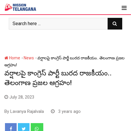
Skip
to
content
-
-
Home
News
వ‌ర్షాల‌పై కాంగ్రెస్ పార్టీ బుర‌ద రాజకీయం.. తెలంగాణ ప్ర‌జ‌ల
ఆగ్ర‌హం!
వ‌ర్షాల‌పై కాంగ్రెస్ పార్టీ బుర‌ద రాజకీయం..
తెలంగాణ ప్ర‌జ‌ల ఆగ్ర‌హం!
July 28, 2023
By
Lavanya Rajalvala
3 years ago
Whatsapp