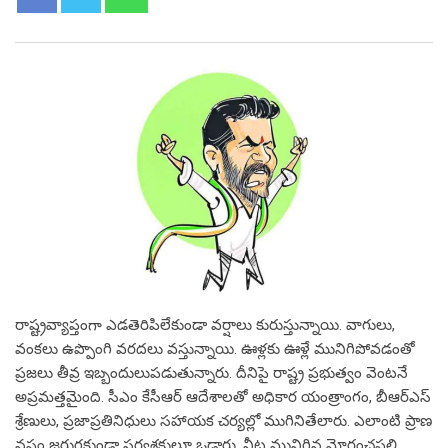
రాష్ట్ర‌వ్యాప్తంగా ఎడ‌తెరిపిలేకుండా వ‌ర్షాలు కురుస్తున్నాయి. వాగులు,
వంక‌లు ఉప్పొంగి వ‌ర‌ద‌లు వ‌స్తున్నాయి. ఊళ్ల‌కు ఊళ్లే మునిగిపోవ‌డంతో
ప్ర‌జ‌లు తీవ్ర ఇబ్బందులుప‌డుతున్నారు. దీనిపై రాష్ట్ర ప్ర‌భుత్వం వెంట‌నే
అప్ర‌మ‌త్త‌మైంది. సీఎం కేసీఆర్ ఆదేశాల‌తో అధికార యంత్రాంగం, బీఆర్ఎస్
శ్రేణులు, ప్ర‌జాప్ర‌తినిధులు స‌హాయ‌క చ‌ర్య‌ల్లో ముగినితేలారు. ఎలాంటి ప్రాణ
న‌ష్టం జ‌రుగ‌కుండా స‌ర్వ‌శ‌క్తులూ ఒడ్డారు. నీట మునిగిన‌ మోరంచ‌ప‌ల్లి