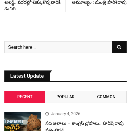
అల‌ర్ట్‌.. వ‌ర‌ద‌ల్లో చిక్కుకొన్నవారికి
అమూల్యం : మంత్రి హ‌రీశ్‌రావు
ఊపిరి
Latest Update
RECENT
POPULAR
COMMON
January 4, 2026
నదీ జలాలు – కాంగ్రెస్ ద్రోహాలు.. హరీష్ రావు
ప్రజెంటేషన్