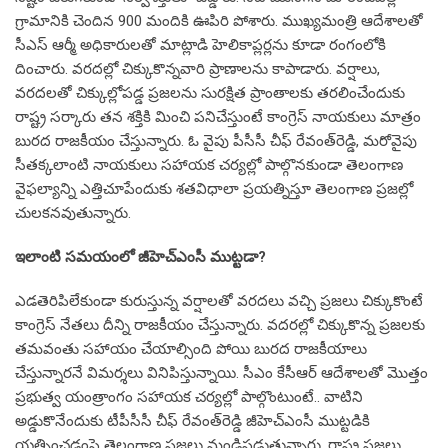
గ్రామానికి చెందిన 900 మందికి ఊపిరి పోశారు. ముఖ్య‌మంత్రి ఆదేశాల‌తో
సీఎస్ ఆర్మీ అధికారుల‌తో మాట్లాడి హెలికాప్ల‌ర్ల‌ను కూడా రంగంలోకి
దించారు. వ‌ర‌ద‌ల్లో చిక్కుకొన్న‌వారి ప్రాణాల‌ను కాపాడారు. వ‌ర్షాలు,
వ‌ర‌ద‌లతో చిక్కుల్లోప‌డ్డ ప్ర‌జ‌ల‌ను సుర‌క్షిత ప్రాంతాల‌కు త‌ర‌లించేందుకు
రాష్ట్ర స‌ర్కారు త‌న శ‌క్తికి మించి ప‌నిచేస్తుంటే కాంగ్రెస్ నాయ‌కులు మాత్రం
బుర‌ద రాజ‌కీయం చేస్తున్నారు. ఓ వైపు పీసీసీ చీఫ్ రేవంత్‌రెడ్డి, మ‌రోవైపు
సీత‌క్క‌లాంటి నాయ‌కులు స‌హాయ‌క చర్య‌ల్లో పాల్గొన‌కుండా తెలంగాణ
వైఫ‌ల్యాన్ని ఎత్తిచూపేందుకు శ‌త‌విధాలా ప్ర‌య‌త్నిస్తూ తెలంగాణ ప్ర‌జ‌ల్లో
చుల‌క‌న‌వుతున్నారు.
ఇలాంటి స‌మ‌యంలో జీహెచ్ఎంసీ ముట్ట‌డా?
ఎడ‌తెరిపిలేకుండా కురుస్తున్న వ‌ర్షాల‌తో వ‌ర‌ద‌లు వ‌చ్చి ప్ర‌జ‌లు చిక్కుకొంటే
కాంగ్రెస్ నేత‌లు దీన్ని రాజ‌కీయం చేస్తున్నారు. వ‌ద‌ర‌ల్లో చిక్కుకొన్న ప్ర‌జ‌ల‌కు
త‌మ‌వంతు స‌హాయం చేయాల్సింది పోయి బుర‌ద రాజ‌కీయాలు
చేస్తున్నార‌నే విమ‌ర్శ‌లు వినిపిస్తున్నాయి. సీఎం కేసీఆర్ ఆదేశాల‌తో మొత్తం
ప్ర‌భుత్వ యంత్రాంగం స‌హాయ‌క చ‌ర్య‌ల్లో పాల్గొంటుంటే.. వాటిని
అడ్డుకొనేందుకు టీపీసీసీ చీఫ్ రేవంత్‌రెడ్డి జీహెచ్ఎంసీ ముట్ట‌డికి
య‌త్నించ‌డంపై తెలంగాణ ప్ర‌జ‌లు మండిప‌డుతున్నారు. రాష్ట్ర ప్ర‌జ‌లు