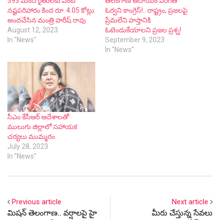
393 మంది రైతులకు పంట
తెలంగాణ ఆదాయం పెరిగితే
నష్టపరిహారం కింద రూ. 4.05 కోట్లు
ఓర్వ‌ని కాంగ్రెస్‌!.. రాష్ట్రం, ప్ర‌జ‌ల‌పై
అందచేసిన మంత్రి హరీష్ రావు
ప్రేమ‌లేని హ‌స్తానికి
August 12, 2023
ఓటెందుకేయాల‌ని ప్ర‌జ‌ల ప్ర‌శ్న‌!
In "News"
September 9, 2023
In "News"
సీఎం కేసీఆర్ ఆదేశాలతో
ములుగు జిల్లాలో సహాయక
చర్యలు ముమ్మరం
July 28, 2023
In "News"
Previous article
Next article
మిష‌న్ తెలంగాణ‌.. వ‌ర్షాల‌పై హై
మీరు చేస్తున్న సేవలు