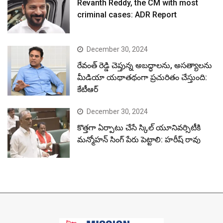
Revanth Reddy, the CM with most
criminal cases: ADR Report
December 30, 2024
రేవంత్ రెడ్డి చెప్తున్న అబద్ధాలను, అసత్యాలను
మీడియా యథాతథంగా ప్రచురితం చేస్తుంది:
కేటీఆర్
December 30, 2024
కొత్తగా ఏర్పాటు చేసే స్కిల్ యూనివర్సిటీకి
మన్మోహన్ సింగ్ పేరు పెట్టాలి: హరీష్ రావు