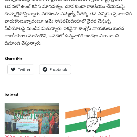
ఆప‌ద‌లో ఉంటే క‌నీస మాన‌వ‌త్వం చూప‌కుండా రాజ‌కీయం చేయ‌డంపై
దుమ్మెత్తిపోస్తున్నారు. వ‌ర‌ద‌ల‌ను ఎమ్మెల్యే సీత‌క్క త‌న ఎన్నిక‌ల ప్ర‌చారానికి
వాడుకొంటున్నారంటూ ఆమె సోష‌ల్‌మీడియాలో వైర‌ల్ చేస్తున్న
వీడియోల‌పై మండిప‌డుతున్నారు. ఇక‌నైనా కాంగ్రెస్ నాయ‌కులు బుర‌ద
రాజ‌కీయాలు మానుకొని, ఆప‌ద‌లో ఉన్న‌వారికి అండ‌గా నిలువాల‌ని
డిమాండ్ చేస్తున్నారు.
Share this:
Twitter
Facebook
Related