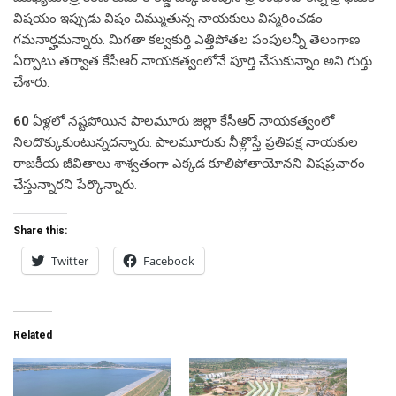
విషయం ఇప్పుడు విషం చిమ్ముతున్న నాయకులు విస్మరించడం
గమనార్హమన్నారు. మిగతా కల్వకుర్తి ఎత్తిపోతల పంపులన్నీ తెలంగాణ
ఏర్పాటు తర్వాత కేసీఆర్ నాయకత్వంలోనే పూర్తి చేసుకున్నాం అని గుర్తు
చేశారు.
60
ఏళ్లలో నష్టపోయిన పాలమూరు జిల్లా కేసీఆర్ నాయకత్వంలో
నిలదొక్కుకుంటున్నదన్నారు. పాలమూరుకు నీళ్లొస్తే ప్రతిపక్ష నాయకుల
రాజకీయ జీవితాలు శాశ్వతంగా ఎక్కడ కూలిపోతాయోనని విషప్రచారం
చేస్తున్నారని పేర్కొన్నారు.
Share this:
Twitter
Facebook
Related