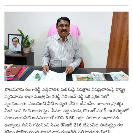
పాలమూరు రంగారెడ్డి ఎత్తిపోతల పథకంపై విపక్షాల విషప్రచారంపై రాష్ట్ర
వ్యవసాయ శాఖా మంత్రి సింగిరెడ్డి నిరంజన్ రెడ్డి ఒక ప్రకటనలో
స్పందించారు. ఎటువంటి నీటి లభ్యత లేని 6 టీఎంసీల జూరాల ప్రాజెక్టు
మీద దాని కింది ఆయకట్టు, బీమా, నెట్టెంపాడు, కోయిల్ సాగర్ ఆయకట్టుతో
పాటు తాగునీటి అవసరాలతో కలిపి
5.50
లక్షల ఎకరాలు ఆధారపడి
ఉన్నాయి. దీనిని గమనించి సీఎం కేసీఆర్
216
టీఎంసీల సామర్థ్యం గల
శ్రీశైలం ప్రాజెక్టు నుండి పాలమూరు రంగారెడ్డి ఎత్తిపోతలకు నీటిని