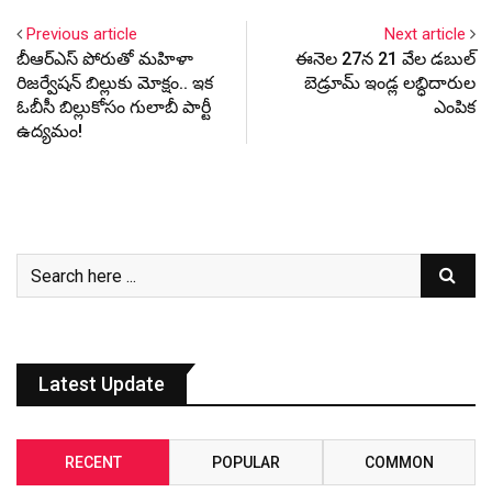
Previous article
Next article
బీఆర్ఎస్ పోరుతో మ‌హిళా
ఈనెల 27న 21 వేల డబుల్
రిజ‌ర్వేష‌న్ బిల్లుకు మోక్షం.. ఇక
బెడ్రూమ్ ఇండ్ల లబ్ధిదారుల
ఓబీసీ బిల్లుకోసం గులాబీ పార్టీ
ఎంపిక
ఉద్య‌మం!
Latest Update
RECENT
POPULAR
COMMON