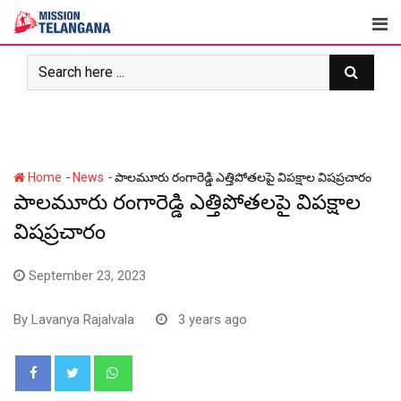
Skip
to
content
-
-
Home
News
పాలమూరు రంగారెడ్డి ఎత్తిపోతలపై విపక్షాల విషప్రచారం
పాలమూరు రంగారెడ్డి ఎత్తిపోతలపై విపక్షాల
విషప్రచారం
September 23, 2023
By
Lavanya Rajalvala
3 years ago
Whatsapp