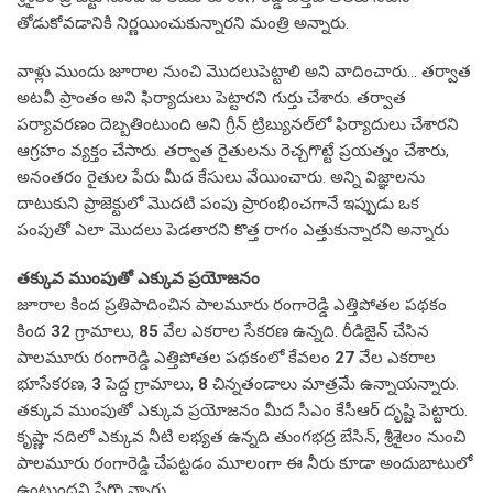
తోడుకోవడానికి నిర్ణయించుకున్నారని మంత్రి అన్నారు.
వాళ్లు ముందు జూరాల నుంచి మొదలుపెట్టాలి అని వాదించారు… తర్వాత
అటవీ ప్రాంతం అని ఫిర్యాదులు పెట్టారని గుర్తు చేశారు. తర్వాత
పర్యావరణం దెబ్బతింటుంది అని గ్రీన్ ట్రిబ్యునల్‌లో ఫిర్యాదులు చేశారని
ఆగ్రహం వ్యక్తం చేసారు. తర్వాత రైతులను రెచ్చగొట్టే ప్రయత్నం చేశారు,
అనంతరం రైతుల పేరు మీద కేసులు వేయించారు. అన్ని విజ్ఞాలను
దాటుకుని ప్రాజెక్టులో మొదటి పంపు ప్రారంభించగానే ఇప్పుడు ఒక
పంపుతో ఎలా మొదలు పెడతారని కొత్త రాగం ఎత్తుకున్నారని అన్నారు
తక్కువ ముంపుతో ఎక్కువ ప్రయోజనం
జూరాల కింద ప్రతిపాదించిన పాలమూరు రంగారెడ్డి ఎత్తిపోతల పథకం
కింద
32
గ్రామాలు,
85
వేల ఎకరాల సేకరణ ఉన్నది. రీడిజైన్ చేసిన
పాలమూరు రంగారెడ్డి ఎత్తిపోతల పథకంలో కేవలం
27
వేల ఎకరాల
భూసేకరణ,
3
పెద్ద గ్రామాలు,
8
చిన్నతండాలు మాత్రమే ఉన్నాయన్నారు.
తక్కువ ముంపుతో ఎక్కువ ప్రయోజనం మీద సీఎం కేసీఆర్ దృష్టి పెట్టారు.
కృష్ణా నదిలో ఎక్కువ నీటి లభ్యత ఉన్నది తుంగభద్ర బేసిన్, శ్రీశైలం నుంచి
పాలమూరు రంగారెడ్డి చేపట్టడం మూలంగా ఈ నీరు కూడా అందుబాటులో
ఉంటుందని పేర్కొన్నారు.