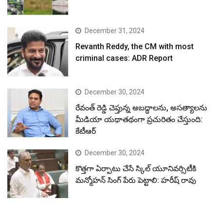
December 31, 2024
Revanth Reddy, the CM with most
criminal cases: ADR Report
December 30, 2024
రేవంత్ రెడ్డి చెప్తున్న అబద్ధాలను, అసత్యాలను
మీడియా యథాతథంగా ప్రచురితం చేస్తుంది:
కేటీఆర్
December 30, 2024
కొత్తగా ఏర్పాటు చేసే స్కిల్ యూనివర్సిటీకి
మన్మోహన్ సింగ్ పేరు పెట్టాలి: హరీష్ రావు