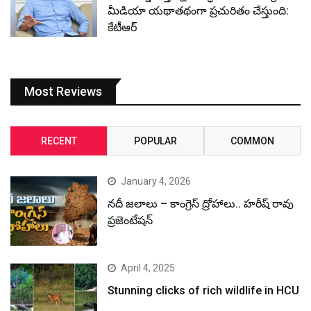
మీడియా యథాతథంగా ప్రచురితం చేస్తుంది:
కేటీఆర్
Most Reviews
RECENT
POPULAR
COMMON
January 4, 2026
నదీ జలాలు – కాంగ్రెస్ ద్రోహాలు.. హరీష్ రావు
ప్రజెంటేషన్
April 4, 2025
Stunning clicks of rich wildlife in HCU