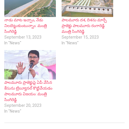
నాడు మాట ఇచ్చాం, నేడు
పాలమూరు దశ, దిశను మార్చే
నిలబెట్టుకుంటున్నాం: మంత్రి
ప్రాజెక్టు పాలమూరు రంగారెడ్డి:
సింగిరెడ్డి
మంత్రి సింగిరెడ్డి
September 13, 2023
September 15, 2023
In "News"
In "News"
పాలమూరు ప్రాజెక్టుపై ఏపీ వేసిన
కేసును ట్రిబ్యూనల్ కొట్టివేయడం
పాలమూరు విజయం: మంత్రి
సింగిరెడ్డి
September 20, 2023
In "News"