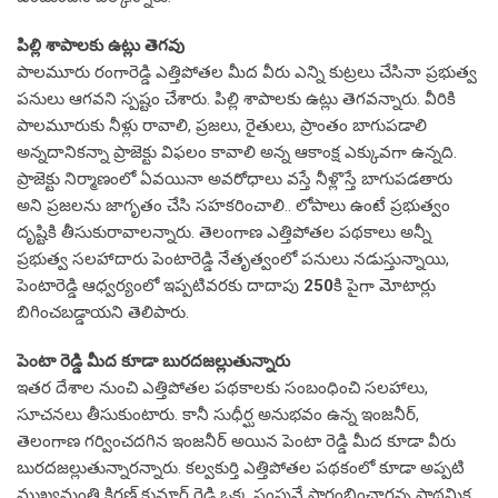
పిల్లి శాపాలకు ఉట్లు తెగవు
పాలమూరు రంగారెడ్డి ఎత్తిపోతల మీద వీరు ఎన్ని కుట్రలు చేసినా ప్రభుత్వ
పనులు ఆగవని స్పష్టం చేశారు. పిల్లి శాపాలకు ఉట్లు తెగవన్నారు. వీరికి
పాలమూరుకు నీళ్లు రావాలి, ప్రజలు, రైతులు, ప్రాంతం బాగుపడాలి
అన్నదానికన్నా ప్రాజెక్టు విఫలం కావాలి అన్న ఆకాంక్ష ఎక్కువగా ఉన్నది.
ప్రాజెక్టు నిర్మాణంలో ఏవయినా అవరోధాలు వస్తే నీళ్లొస్తే బాగుపడతారు
అని ప్రజలను జాగృతం చేసి సహకరించాలి.. లోపాలు ఉంటే ప్రభుత్వం
దృష్టికి తీసుకురావాలన్నారు. తెలంగాణ ఎత్తిపోతల పథకాలు అన్నీ
ప్రభుత్వ సలహాదారు పెంటారెడ్డి నేతృత్వంలో పనులు నడుస్తున్నాయి,
పెంటారెడ్డి ఆధ్వర్యంలో ఇప్పటివరకు దాదాపు
250
కి పైగా మోటార్లు
బిగించబడ్డాయని తెలిపారు.
పెంటా రెడ్డి మీద కూడా బురదజల్లుతున్నారు
ఇతర దేశాల నుంచి ఎత్తిపోతల పథకాలకు సంబంధించి సలహాలు,
సూచనలు తీసుకుంటారు. కానీ సుధీర్ఘ అనుభవం ఉన్న ఇంజనీర్,
తెలంగాణ గర్వించదగిన ఇంజనీర్ అయిన పెంటా రెడ్డి మీద కూడా వీరు
బురదజల్లుతున్నారన్నారు. కల్వకుర్తి ఎత్తిపోతల పథకంలో కూడా అప్పటి
ముఖ్యమంత్రి కిరణ్ కుమార్ రెడ్డి ఒక్క పంపునే ప్రారంభించారన్న ప్రాథమిక