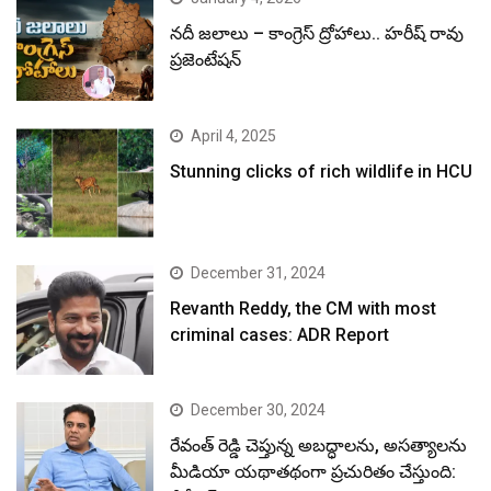
నదీ జలాలు – కాంగ్రెస్ ద్రోహాలు.. హరీష్ రావు
ప్రజెంటేషన్
April 4, 2025
Stunning clicks of rich wildlife in HCU
December 31, 2024
Revanth Reddy, the CM with most
criminal cases: ADR Report
December 30, 2024
రేవంత్ రెడ్డి చెప్తున్న అబద్ధాలను, అసత్యాలను
మీడియా యథాతథంగా ప్రచురితం చేస్తుంది: