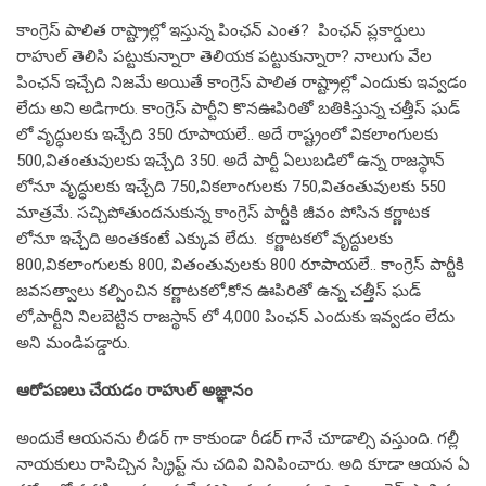
కాంగ్రెస్ పాలిత రాష్ట్రాల్లో ఇస్తున్న పింఛన్ ఎంత? పింఛన్ ప్లకార్డులు
రాహుల్ తెలిసి పట్టుకున్నారా తెలియక పట్టుకున్నారా? నాలుగు వేల
పింఛన్ ఇచ్చేది నిజమే అయితే కాంగ్రెస్ పాలిత రాష్ట్రాల్లో ఎందుకు ఇవ్వడం
లేదు అని అడిగారు. కాంగ్రెస్ పార్టీని కొనఊపిరితో బతికిస్తున్న చత్తీస్ ఘడ్
లో వృద్ధులకు ఇచ్చేది 350 రూపాయలే.. అదే రాష్ట్రంలో వికలాంగులకు
500,వితంతువులకు ఇచ్చేది 350. అదే పార్టీ ఏలుబడిలో ఉన్న రాజస్థాన్
లోనూ వృద్ధులకు ఇచ్చేది 750,వికలాంగులకు 750,వితంతువులకు 550
మాత్రమే. సచ్చిపోతుందనుకున్న కాంగ్రెస్ పార్టీకి జీవం పోసిన కర్ణాటక
లోనూ ఇచ్చేది అంతకంటే ఎక్కువ లేదు. కర్ణాటకలో వృద్దులకు
800,వికలాంగులకు 800, వితంతువులకు 800 రూపాయలే.. కాంగ్రెస్ పార్టీకి
జవసత్వాలు కల్పించిన కర్ణాటకలో,కోన ఊపిరితో ఉన్న చత్తీస్ ఘడ్
లో,పార్టీని నిలబెట్టిన రాజస్థాన్ లో 4,000 పింఛన్ ఎందుకు ఇవ్వడం లేదు
అని మండిపడ్డారు.
ఆరోపణలు చేయడం రాహుల్ అజ్ఞానం
అందుకే ఆయనను లీడర్ గా కాకుండా రీడర్ గానే చూడాల్సి వస్తుంది. గల్లీ
నాయకులు రాసిచ్చిన స్క్రిప్ట్ ను చదివి వినిపించారు. అది కూడా ఆయన ఏ