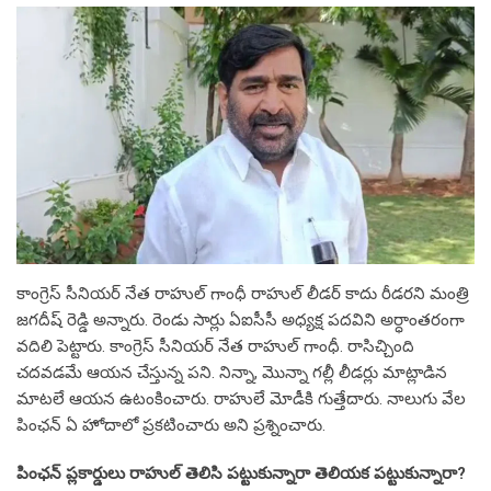
కాంగ్రెస్‌ సీనియర్‌ నేత రాహుల్‌ గాంధీ రాహుల్ లీడర్ కాదు రీడరని మంత్రి
జగదీష్ రెడ్డి అన్నారు. రెండు సార్లు ఏఐసీసీ అధ్యక్ష పదవిని అర్ధాంతరంగా
వదిలి పెట్టారు. కాంగ్రెస్‌ సీనియర్‌ నేత రాహుల్‌ గాంధీ. రాసిచ్చింది
చదవడమే ఆయన చేస్తున్న పని. నిన్నా, మొన్నా గల్లీ లీడర్లు మాట్లాడిన
మాటలే ఆయన ఉటంకించారు. రాహులే మోడీకి గుత్తేదారు. నాలుగు వేల
పింఛన్ ఏ హోదాలో ప్రకటించారు అని ప్రశ్నించారు.
పింఛన్ ప్లకార్డులు రాహుల్ తెలిసి పట్టుకున్నారా తెలియక పట్టుకున్నారా?