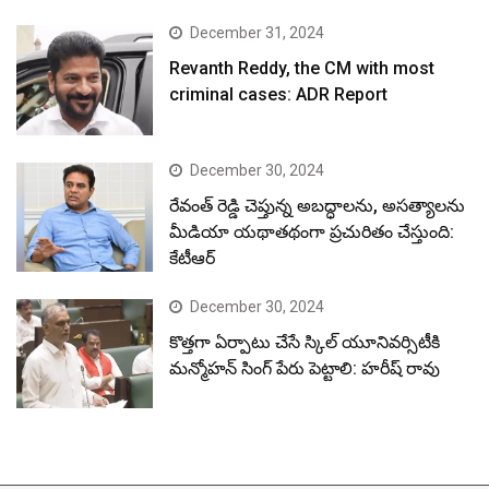
December 31, 2024
Revanth Reddy, the CM with most
criminal cases: ADR Report
December 30, 2024
రేవంత్ రెడ్డి చెప్తున్న అబద్ధాలను, అసత్యాలను
మీడియా యథాతథంగా ప్రచురితం చేస్తుంది:
కేటీఆర్
December 30, 2024
కొత్తగా ఏర్పాటు చేసే స్కిల్ యూనివర్సిటీకి
మన్మోహన్ సింగ్ పేరు పెట్టాలి: హరీష్ రావు