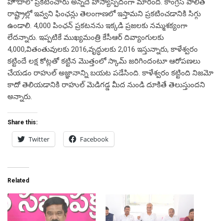
హోదాలో ప్రకటించారు అన్నదే హాస్యాస్పదంగా మారింది. కాంగ్రెస్ పాలిత
రాష్ట్రాల్లో ఇవ్వని ఫింఛన్లు తెలంగాణలో ఇస్తామని ప్రకటించడానికి సిగ్గు
ఉండాలి. 4,000 పింఛన్ ప్రకటనను ఇక్కడి ప్రజలకు నమ్మశక్యంగా
లేదన్నారు. ఇప్పటికే ముఖ్యమంత్రి కేసీఆర్ దివ్యాంగులకు
4,000,వితంతువులకు 2016,వృద్ధులకు 2,016 ఇస్తున్నారు, కాళేశ్వరం
కట్టిందే లక్ష కోట్లతో కట్టిన మొత్తంలో స్కామ్ జరిగిందంటూ ఆరోపణలు
చేయడం రాహుల్ అజ్ఞానాన్ని బయట పడేసింది. కాళేశ్వరం కట్టింది నిజమో
కాదో తెలియడానికి రాహుల్ మెడిగడ్డ మీద నుండి దూకితే తెలుస్తుందని
అన్నారు.
Share this:
Twitter
Facebook
Related