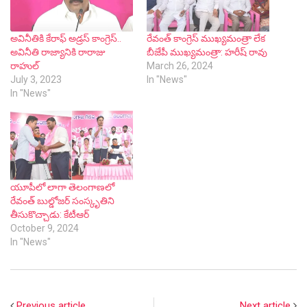
అవినీతికి కేరాఫ్ అడ్రస్ కాంగ్రెస్..
రేవంత్ కాంగ్రెస్ ముఖ్యమంత్రా లేక
అవినీతి రాజ్యానికి రారాజు
బీజేపీ ముఖ్యమంత్రా: హరీష్ రావు
రాహుల్
March 26, 2024
July 3, 2023
In "News"
In "News"
యూపీలో లాగా తెలంగాణలో
రేవంత్ బుల్డోజర్ సంస్కృతిని
తీసుకొచ్చాడు: కేటీఆర్
October 9, 2024
In "News"
Previous article
Next article