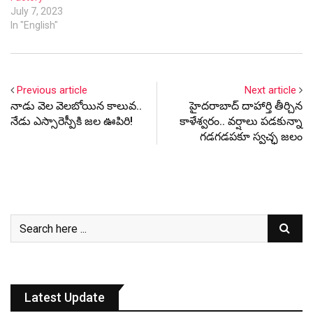
July 7, 2023
In "English"
Previous article
Next article
నాడు వెల వెల‌బోయిన కాలువ‌..
హైద‌రాబాద్ దాహార్తి తీర్చిన
నేడు ఎస్సారెస్పీకి జ‌ల‌ ఊపిరి!
కాళేశ్వ‌రం.. వ‌ర్షాలు ప‌డ‌కున్నా
గ‌డ‌గ‌డ‌ప‌కూ స్వ‌చ్ఛ జ‌లం
Latest Update