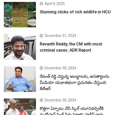
April 4, 2025
Stunning clicks of rich wildlife in HCU
December 31, 2024
Revanth Reddy, the CM with most
criminal cases: ADR Report
December 30, 2024
రేవంత్ రెడ్డి చెప్తున్న అబద్ధాలను, అసత్యాలను
మీడియా యథాతథంగా ప్రచురితం చేస్తుంది:
కేటీఆర్
December 30, 2024
కొత్తగా ఏర్పాటు చేసే స్కిల్ యూనివర్సిటీకి
మన్మోహన్ సింగ్ పేరు పెట్టాలి: హరీష్ రావు