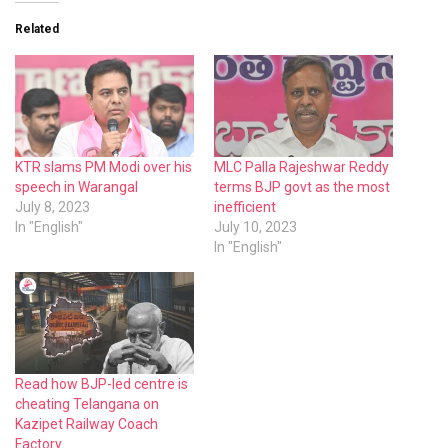
Related
KTR slams PM Modi over his
MLC Palla Rajeshwar Reddy
speech in Warangal
terms BJP govt as the most
July 8, 2023
inefficient
In "English"
July 10, 2023
In "English"
Read how BJP-led centre is
cheating Telangana on
Kazipet Railway Coach
Factory