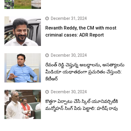
December 31, 2024
Revanth Reddy, the CM with most
criminal cases: ADR Report
December 30, 2024
రేవంత్ రెడ్డి చెప్తున్న అబద్ధాలను, అసత్యాలను
మీడియా యథాతథంగా ప్రచురితం చేస్తుంది:
కేటీఆర్
December 30, 2024
కొత్తగా ఏర్పాటు చేసే స్కిల్ యూనివర్సిటీకి
మన్మోహన్ సింగ్ పేరు పెట్టాలి: హరీష్ రావు