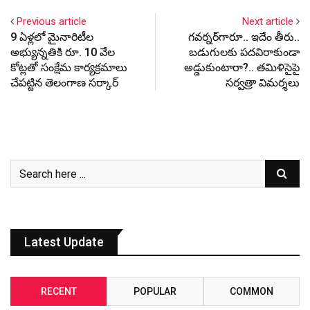
Previous article
Next article
9 ఏళ్లలో మైనారిటీల
గ‌వ‌ర్న‌ర్‌గారూ.. ఇదేం తీరు..
అభ్యున్నతికి రూ. 10 వేల
బ‌డుగుల‌కు ప‌ద‌విరాకుండా
కోట్లతో సంక్షేమ కార్యక్రమాలు
అడ్డుకుంటారా?.. త‌మిళిసైపై
చేపట్టిన తెలంగాణ సర్కార్
స‌ర్వ‌త్రా విమ‌ర్శ‌లు
Latest Update
RECENT
POPULAR
COMMON