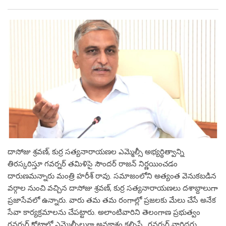
దాసోజు శ్రవణ్‌, కుర్ర సత్యనారాయణల ఎమ్మెల్సీ అభ్యర్థిత్వాన్ని
తిరస్కరిస్తూ గవర్నర్‌ తమిళిసై సౌందర్‌ రాజన్‌ నిర్ణయించడం
దారుణమన్నారు మంత్రి హరీశ్ రావు. సమాజంలోని అత్యంత వెనుకబడిన
వర్గాల నుంచి వచ్చిన దాసోజు శ్రవణ్‌, కుర్ర సత్యనారాయణలు దశాబ్దాలుగా
ప్రజాసేవలో ఉన్నారు. వారు తమ తమ రంగాల్లో ప్రజలకు మేలు చేసే అనేక
సేవా కార్యక్రమాలను చేపట్టారు. అలాంటివారిని తెలంగాణ ప్రభుత్వం
గవర్నర్‌ కోటాలో ఎమ్మెల్సీలుగా అవకాశం కల్పిస్తే.. గవర్నర్‌ వారిద్దరు