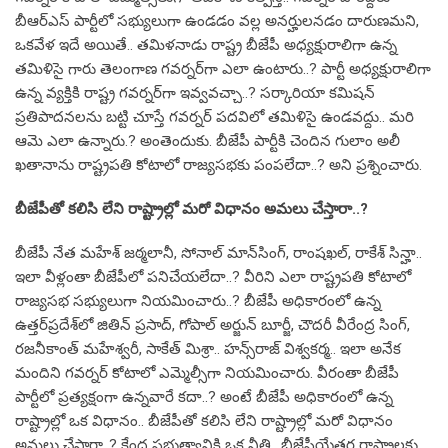
బీఆర్‌ఎస్‌ పార్టీలో సభ్యులుగా ఉండడం వల్ల అనర్హులనడం దారుణమని,
ఒకవేళ ఇదే అయితే.. తమిళనాడు రాష్ట్ర బీజేపీ అధ్యక్షురాలిగా ఉన్న
తమిళిసై గారు తెలంగాణ గవర్నర్‌గా ఎలా ఉంటారు..? పార్టీ అధ్యక్షురాలిగా
ఉన్న వ్యక్తికి రాష్ట్ర గవర్నర్‌గా ఇవ్వవచ్చా..? సర్కారియా కమిషన్‌
ప్రతిపాదనలను బట్టి చూస్తే గవర్నర్‌ పదవిలో తమిళిసై ఉండవద్దు.. మరి
ఆమె ఎలా ఉన్నారు.? అంతెందుకు. బీజేపీ పార్టీకి చెందిన గులాం అలీ
ఖతానాను రాష్ట్రపతి కోటాలో రాజ్యసభకు పంపలేదా..? అని ప్రశ్నించారు.
బీజేపీతో కలిసి లేని రాష్ట్రాల్లో మరో విధానం అమలు చేస్తారా..?
బీజేపీ నేత మహేశ్‌ జఠ్మలానీ, సోనాల్‌ మాన్‌సింగ్‌, రాంషఖల్‌, రాకేశ్‌ సిన్హా..
ఇలా వీళ్లంతా బీజేపీలో పనిచేయలేదా..? వీరిని ఎలా రాష్ట్రపతి కోటాలో
రాజ్యసభ సభ్యులుగా నియమించారు..? బీజేపీ అధికారంలో ఉన్న
ఉత్తర్‌ప్రదేశ్‌లో జితిన్‌ ప్రసాద్‌, గోపాల్‌ అర్జున్‌ బూర్జీ, చౌదరీ వీరేంద్ర సింగ్‌,
రజనీకాంత్‌ మహేశ్వరీ, సాకేత్‌ మిశ్రా.. హన్స్‌రాజ్‌ విశ్వకర్మ.. ఇలా అనేక
మందిని గవర్నర్‌ కోటాలో ఎమ్మెల్సీగా నియమించారు. వీరంతా బీజేపీ
పార్టీలో ప్రత్యక్షంగా ఉన్నవారే కదా..? అంటే బీజేపీ అధికారంలో ఉన్న
రాష్ట్రాల్లో ఒక విధానం.. బీజేపీతో కలిసి లేని రాష్ట్రాల్లో మరో విధానం
అమలు చేస్తారా..? కేంద్ర ప్రభుత్వానికి ఒక నీతి.. బీజేపీయేతర రాష్ట్రాలకు