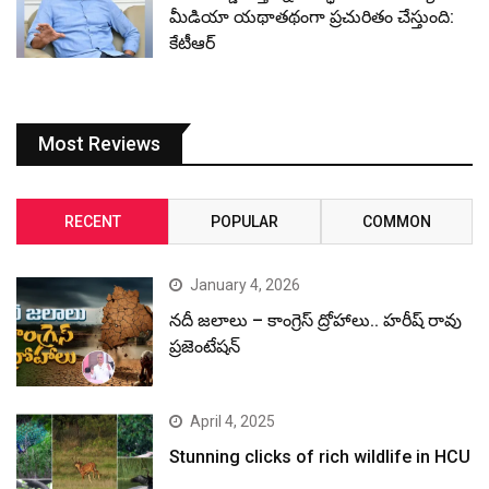
మీడియా యథాతథంగా ప్రచురితం చేస్తుంది:
కేటీఆర్
Most Reviews
RECENT
POPULAR
COMMON
January 4, 2026
నదీ జలాలు – కాంగ్రెస్ ద్రోహాలు.. హరీష్ రావు
ప్రజెంటేషన్
April 4, 2025
Stunning clicks of rich wildlife in HCU