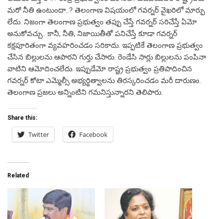
మరో నీతి ఉంటుందా..? తెలంగాణ విషయంలో గవర్నర్‌ వైఖరిలో మార్పు
లేదు. నిజంగా తెలంగాణ ప్రభుత్వం తప్పు చేస్తే గవర్నర్‌ సరిచేస్తే ఏమో
అనుకోవచ్చు.. కానీ, నీతి, నిజాయితీతో పనిచేస్తే కూడా గవర్నర్‌
కక్షపూరితంగా వ్యవహరించడం సరికాదు. ఇప్పటికే తెలంగాణ ప్రభుత్వం
చేసిన బిల్లులను ఆపారని గుర్తు చేసారు. రెండేసి సార్లు బిల్లులను పంపినా
వాటిని ఆమోదించలేదు. ఇప్పుడేమో రాష్ట్ర ప్రభుత్వం ప్రతిపాదించిన
గవర్నర్‌ కోటా ఎమ్మెల్సీ అభ్యర్థిత్వాలను తిరస్కరించడం మరీ దారుణం.
తెలంగాణ ప్రజలు అన్నింటిని గమనిస్తున్నారని తెలిపారు.
Share this:
Twitter
Facebook
Related