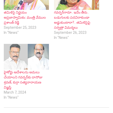
తమిళిసై నిర్ణయం
గ‌వ‌ర్న‌ర్‌గారూ.. ఇదేం తీరు..
అప్రజాస్వామికం: మంత్రి వేముల
బ‌డుగుల‌కు ప‌ద‌విరాకుండా
ప్రశాంత్ రెడ్డి
అడ్డుకుంటారా?.. త‌మిళిసైపై
September 25, 2023
స‌ర్వ‌త్రా విమ‌ర్శ‌లు
In "News"
September 26, 2023
In "News"
హైకోర్టు ఆదేశాలను అమలు
చేయాలని గవర్నర్‌కు దాసోజు
శ్రవణ్, కుర్రా సత్యనారాయణ
విజ్ఞప్తి
March 7, 2024
In "News"