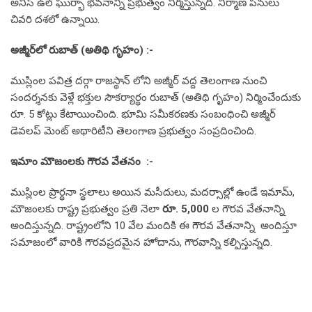
అనీస్ ఉల్ ఘుర్భా భవనాన్ని ప్రభుత్వం నిర్మిస్తున్నది. నిర్మాణ పనులు
చివరి దశలో ఉన్నాయి.
అజ్మీర్‌లో రుబాత్ (అతిథి గృహం) :-
ముస్లింల పవిత్ర దర్గా రాజస్థాన్ లోని అజ్మీర్ వద్ద తెలంగాణ నుంచి
సందర్శనకు వెళ్లే భక్తుల సౌకర్యార్థం రుబాత్ (అతిథి గృహం) నిర్మించేందుకు
రూ. 5 కోట్లు కేటాయించింది. భూమి సమీకరణకు సంబంధించి అజ్మీర్
డెవలప్ మెంట్ అథారిటీని తెలంగాణ ప్రభుత్వం సంప్రదించింది.
ఇమాం మౌజంలకు గౌరవ వేతనం :-
ముస్లింల ప్రార్థనా స్థలాలు అయిన మసీదులు, మదర్సాల్లో ఉండే ఇమామ్,
మౌజంలకు రాష్ట్ర ప్రభుత్వం ప్రతి నెలా
రూ. 5,000
ల గౌరవ వేతనాన్ని
అందిస్తున్నది. రాష్ట్రంలోని 10 వేల మందికి ఈ గౌరవ వేతనాన్ని అందిస్తూ
సమాజంలో వారికి గౌరవప్రదమైన హోదాను, గౌరవాన్ని కల్పిస్తున్నది.