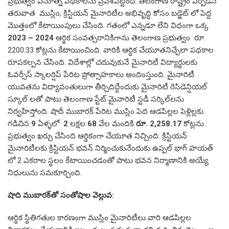
ప్రభుత్వం వినూత్న పథకాలను ప్రవేశపెట్టింది. తెలంగాణ రాష్ట్రం ఏర్పడిన
తరువాత ముస్లిం, క్రిస్టియన్ మైనారిటీల అభివృద్ధి కోసం బడ్జెట్ లో పెద్ద
మొత్తంలో కేటాయింపులు చేసింది. గతంలో ఎన్నడూ లేని విధంగా ఒక్క
2023 – 2024
ఆర్థిక సంవత్సరానికిగాను తెలంగాణ ప్రభుత్వం రూ.
2200.33 కోట్లను కేటాయించింది. వారికి ఆర్థిక చేయూతనిచ్చేలా పథకాల
రూపకల్పన చేసింది. విదేశాల్లో చదువుకునే మైనారిటీ విద్యార్థులకు
ఓవర్సీస్ స్కాలర్షిప్ పేరిట ప్రోత్సాహకాలు అందింస్తుంది. మైనారిటీ
యువతను విద్యావంతులుగా తీర్చిదిద్దేందుకు మైనారిటీ రెసిడెన్షియల్
స్కూల్ లతో పాటు తెలంగాణ స్టేట్ మైనారిటీ స్టడీ సర్కిల్‌లను
నిర్వహిస్తోంది. షాదీ ముబారక్ పేరిట ముస్లిం పెద ఆడపిల్లల పెళ్లిల్లకు
గడిచిన
9
ఏళ్ళలో
2
లక్షల
68
వేల మందికి
రూ. 2,258.17
కోట్లను
ప్రభుత్వం ఖర్చు చేసింది ఆర్థికంగా చేయూత నిచ్చింది. క్రిస్టియన్
మైనారిటీలకు క్రిస్టియన్ భవన్ నిర్మించుకునేందుకు ఉప్పల్ భాగ్ హయత్
లో 2 ఎకరాల స్థలం కేటాయించడంతో పాటు భవన నిర్మాణానికి అయ్యే
నిధులును సమకూర్చింది.
షాది ముబారక్‌తో సంతోషాల వెల్లువ:
ఆర్థిక స్థితిగతుల కారణంగా ముస్లిం మైనారిటీలు వారి ఆడపిల్లల