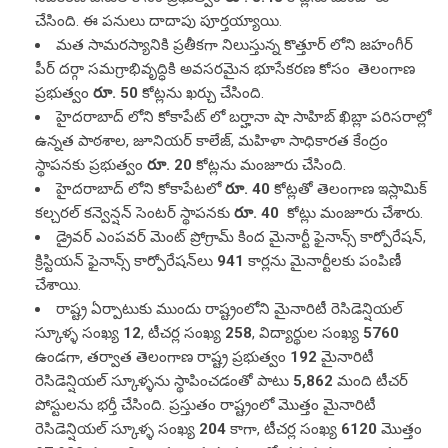
హైదరాబాద్ లోని కోకాపేటలో
రూ. 40
కోట్లతో తెలంగాణ ఇస్లామిక్
కల్చరల్ కన్వెన్షన్ సెంటర్ స్థాపనకు
రూ. 40
కోట్లు మంజూరు చేశారు.
డ్రైవర్ ఎంపవర్ మెంట్ ప్రోగ్రామ్ కింద మైనార్టీ ఫైనాన్స్ కార్పోరేషన్,
క్రిస్టియన్ ఫైనాన్స్ కార్పోరేషన్‌లు
941
కార్లను మైనార్టీలకు పంపిణీ
చేశాయి.
రాష్ట్ర ఏర్పాటుకు ముందు రాష్ట్రంలోని మైనారిటీ రెసిడెన్షియల్
స్కూళ్ళ సంఖ్య
12
, టీచర్ల సంఖ్య
258
, విద్యార్థుల సంఖ్య
5760
ఉండగా, తర్వాత తెలంగాణ రాష్ట్ర ప్రభుత్వం
192
మైనారిటీ
రెసిడెన్షియల్ స్కూళ్ళను స్థాపించడంతో పాటు
5,862
మంది టీచర్
పోస్టులను భర్తీ చేసింది. ప్రస్తుతం రాష్ట్రంలో మొత్తం మైనారిటీ
రెసిడెన్షియల్ స్కూళ్ళ సంఖ్య
204
కాగా, టీచర్ల సంఖ్య
6120
మొత్తం
97,920
మంది విద్యార్థులు ఈ పాఠశాలల్లో చదువుకుంటున్నారు.
రాష్ట్ర ఏర్పాటుకు ముందు రాష్ట్రంలోని మైనారిటీ రెసిడెన్షియల్ జూనియర్
కాలేజీలు కేవలం 2 మాత్రమే ఉండేవి. వీటిలో విద్యార్థుల సంఖ్య
320
ఉండగా,
28
మంది టీచర్లు పనిచేసేవారు. తర్వాత తెలంగాణ రాష్ట్ర
ప్రభుత్వం
202
మైనారిటీ రెసిడెన్షియల్ కాలేజీలను స్థాపించడంతో పాటు
1,616
మంది టీచర్లను నియమించింది. ప్రస్తుతం రాష్ట్రంలో మొత్తం
మైనారిటీ రెసిడెన్షియల్ జూనియర్ కాలేజీల సంఖ్య
204
కాగా, వీటిలో