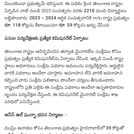
మించకుండా ప్రభుత్వమే భరిస్తుంది. ఈ పథకం క్రింద తెలంగాణ రాష్ట్రం
ఏర్పడిన నాటి నుండి 2023 సంవత్సరం వరకు
2210
మంది విద్యార్థులు
లబ్ధిపొందారు.
2023
– 2024
ఆర్థిక సంవత్సరానికి గాను రాష్ట్ర ప్రభుత్వం
రూ. 118
కోట్లను కేటాయించగా
రూ. 59
కోట్లను ఖర్చు చేసింది.
పనుల పర్యవేక్షణకు ప్రత్యేక కమిషనరేట్ ఏర్పాటు:
తెలంగాణ రాష్ట్రం ఆవిర్భవించిన తర్వాత మైనారిటీల సంక్షేమం కోసం
ప్రభుత్వం ప్రత్యేక కమిషనరేట్‌ను ఏర్పాటు చేసింది. ఇక్కడి నుండి రాష్ట్ర
స్థాయి అధికారులు సంక్షేమ పథకాల అమలును పర్యవేక్షిస్తారు. అర్హులైన
వారికి పథకాలు అందేలా చూస్తారు. అవగాహన లేని వారికి అవగాహన
కల్పించి వారు సంక్షేమ ఫలితాలు పొందేలా చర్యలు తీసుకుంటారు.
రాష్ట్రంలోని ప్రతి పల్లెకు ఈ సంక్షేమ పథకాలు అందేలా ఉన్నతాధికారుల
బృందం పర్యవేక్షణ చేస్తుంది. ఈ కమిషనరేట్ మైనారిటీ సంక్షేమ శాఖ
పరిధిలో పనిచేస్తుంది.
అనీస్ ఉల్ ఘుర్భా
భవన నిర్మాణం :-
ముస్లిం అనాథల కోసం తెలంగాణ ప్రభుత్వం హైదరాబాద్‌లో
39
కోట్లతో