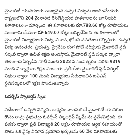
మైనారిటీ యువకులకు నాణ్యమైన ఉన్నత విద్యను అందించేందుకు
రాష్ట్రంలోని
204
మైనారిటీ రెసిడెన్షియల్ పాఠశాలలను జూనియర్
కళాశాలలుగా మార్చింది. ఈ కళాశాలలకు
రూ.788.66
కోట్ల రూపాయలు
మంజూరు చేయగా
రూ.649.07
కోట్లు ఖర్చుచేసింది. ఈ కళాశాలలో
మైనారిటీ విద్యార్థులకు విద్య, నివాస, భోజన వసతులు కల్పిస్తారు. ఉన్నత
విద్య అనంతరం ప్రభుత్వ, ప్రైవేటు రంగ పోటీ పరీక్షలకు మైనారిటీ స్టడీ
సర్కిల్ ద్వారా ఉచిత శిక్షణ అందిస్తారు. మైనారిటీ స్టడీ సర్కిల్ ద్వారా
తెలంగాణ ఏర్పడిన నాటి నుంచి
2023
వ సంవత్సరం వరకు
9319
మంది విద్యార్థులు శిక్షణ పొందారు. ప్రతీయేట మైనారిటీ స్టడీ సర్కిల్
నిధుల ద్వారా
100
మంది విద్యార్థులు పేరుగాంచిన ఐఏఎస్
స్టడీసర్కిల్‌లలో శిక్షణ పొందుతున్నారు.
ఓవర్సీస్ స్కాలర్షిప్ స్కీం:
విదేశాలలో ఉన్నత విద్యను అభ్యసించాలనుకునే మైనారిటీ యువకుల
కోసం రాష్ట్ర ప్రభుత్వం ఓవర్సీస్ స్కాలర్షిప్ స్కీమ్ ను ప్రవేశపెట్టింది. ఈ
పథకం ద్వారా ప్రతి విద్యార్ధికి
20
లక్షల రూపాయల ఆర్థిక సహాయంతో
పాటు ఒక వైపు విమాన ప్రయాణ ఖర్చులను
60
వేల రూపాయలకు