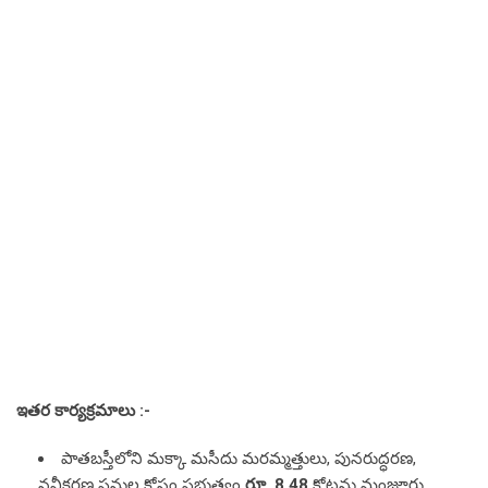
ఇతర కార్యక్రమాలు :-
పాతబస్తీలోని మక్కా మసీదు మరమ్మత్తులు, పునరుద్ధరణ,
నవీకరణ పనుల కోసం ప్రభుత్వం
రూ. 8.48
కోట్లను మంజూరు
చేసింది. ఈ పనులు దాదాపు పూర్తయ్యాయి.
మత సామరస్యానికి ప్రతీకగా నిలుస్తున్న కొత్తూర్ లోని జహంగీర్
పీర్ దర్గా సమగ్రాభివృద్ధికి అవసరమైన భూసేకరణ కోసం తెలంగాణ
ప్రభుత్వం
రూ. 50
కోట్లను ఖర్చు చేసింది.
హైదరాబాద్ లోని కోకాపేట్ లో బర్హానా షా సాహిబ్ ఖిబ్లా పరిసరాల్లో
ఉన్నత పాఠశాల, జూనియర్ కాలేజ్, మహిళా సాధికారత కేంద్రం
స్థాపనకు ప్రభుత్వం
రూ. 20
కోట్లను మంజూరు చేసింది.