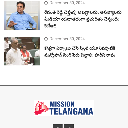
మన్మోహన్ సింగ్ పేరు పెట్టాలి: హరీష్ రావు
© Copyright Mission Telangana 2023.