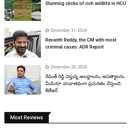
December 30, 2024
రేవంత్ రెడ్డి చెప్తున్న అబద్ధాలను, అసత్యాలను
మీడియా యథాతథంగా ప్రచురితం చేస్తుంది:
కేటీఆర్
Most Reviews
RECENT
POPULAR
COMMON
January 4, 2026
నదీ జలాలు – కాంగ్రెస్ ద్రోహాలు.. హరీష్ రావు
ప్రజెంటేషన్