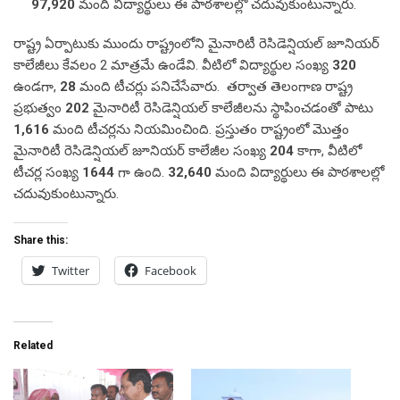
టీచర్ల సంఖ్య
1644
గా ఉంది.
32,640
మంది విద్యార్థులు ఈ పాఠశాలల్లో
చదువుకుంటున్నారు.
Share this:
Twitter
Facebook
Related
ప్రతి ఇంటికి ఆసరా.. ప్రతి గడపకి
మైనార్టీల సంక్షేమం, విద్యాభివృద్ధికి
సంక్షేమం.. ఇది మన తెలంగాణ
6,644 కోట్లు ఖర్చు చేసిన
ప్రభుత్వ ప్రభంజనం
తెలంగాణ ప్రభుత్వం
June 9, 2023
July 29, 2022
In "News"
In "తెలుగు"