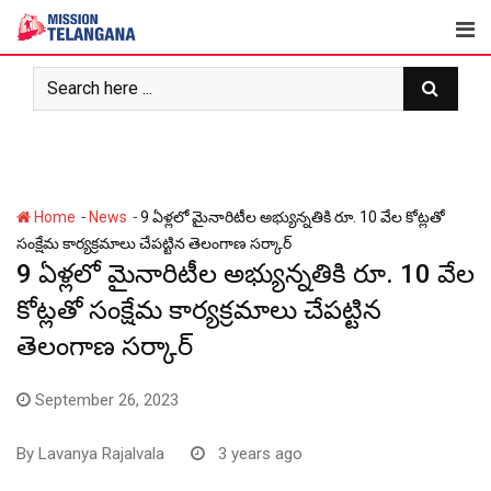
Skip
to
content
-
-
Home
News
9 ఏళ్లలో మైనారిటీల అభ్యున్నతికి రూ. 10 వేల కోట్లతో
సంక్షేమ కార్యక్రమాలు చేపట్టిన తెలంగాణ సర్కార్
9 ఏళ్లలో మైనారిటీల అభ్యున్నతికి రూ. 10 వేల
కోట్లతో సంక్షేమ కార్యక్రమాలు చేపట్టిన
తెలంగాణ సర్కార్
September 26, 2023
By
Lavanya Rajalvala
3 years ago