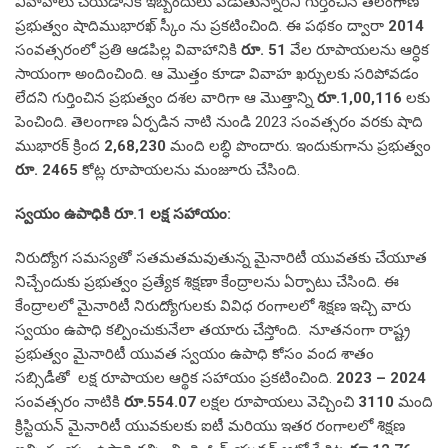
వివాహాలు చేయడానికి ఇబ్బందులు పడుతున్నారని గుర్తించిన తెలంగాణ
ప్రభుత్వం షాదిముభారఖ్ స్కీం ను ప్రకటించింది. ఈ పథకం ద్వారా
2014
సంవత్సరంలో ప్రతి ఆడపిల్ల వివాహానికి
రూ. 51
వేల రూపాయలను ఆర్ధిక
సాయంగా అందించింది. ఆ మొత్తం కూడా వివాహ ఖర్చులకు సరిపోవడం
లేదని గుర్తించిన ప్రభుత్వం దశల వారిగా ఆ మొత్తాన్ని
రూ.1,00,116
లకు
పెంచింది. తెలంగాణ ఏర్పడిన నాటి నుండి 2023 సంవత్సరం వరకు షాది
ముభారక్ క్రింద
2,68,230
మంది లబ్ధి పొందారు. ఇందుకుగాను ప్రభుత్వం
రూ. 2465
కోట్ల రూపాయలను మంజూరు చేసింది.
స్వయం ఉపాధికి రూ.1 లక్ష సహాయం:
నిరుద్యోగ సమస్యతో సతమతమవుతున్న మైనారిటీ యువతకు చేయూత
నిచ్చేందుకు ప్రభుత్వం ప్రత్యేక శిక్షణా కేంద్రాలను ఏర్పాటు చేసింది. ఈ
కేంద్రాలలో మైనారిటీ నిరుద్యోగులకు వివిధ రంగాలలో శిక్షణ ఇచ్చి వారు
స్వయం ఉపాధి కల్పించుకునేలా తయారు చేస్తోంది. నూతనంగా రాష్ట్ర
ప్రభుత్వం మైనారిటీ యువత స్వయం ఉపాధి కోసం వంద శాతం
సబ్సిడీతో లక్ష రూపాయల ఆర్థిక సహాయం ప్రకటించింది.
2023
– 2024
సంవత్సరం నాటికి
రూ.554.07
లక్షల రూపాయలు వెచ్చించి
3110
మంది
క్రిస్టియన్ మైనారిటీ యువకులకు ఐటీ మరియు ఇతర రంగాలలో శిక్షణ