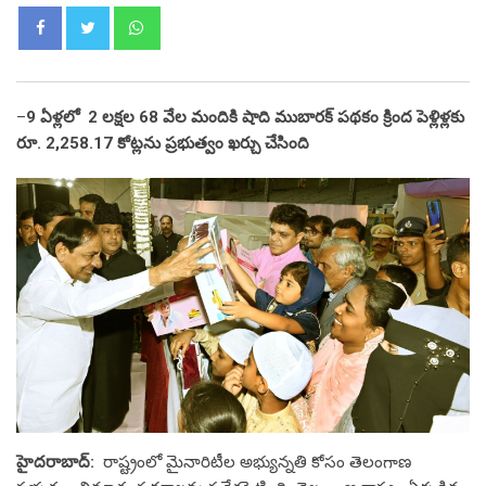
Whatsapp
–
9 ఏళ్లలో 2 లక్షల 68 వేల మందికి షాది ముబారక్ పథకం క్రింద పెళ్లిళ్లకు
రూ. 2,258.17 కోట్లను ప్రభుత్వం ఖర్చు చేసింది
హైదరాబాద్:
రాష్ట్రంలో మైనారిటీల అభ్యున్నతి కోసం తెలంగాణ