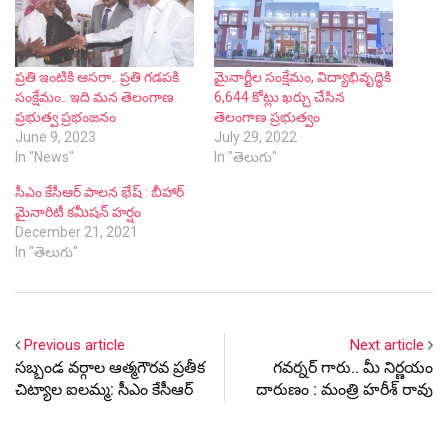
సీఎం కేసీఆర్ పాలన భేష్ : బీహార్
మైనారిటీ కమీషన్ హర్షం
December 21, 2021
In "తెలుగు"
Previous article
Next article
సబ్బండ వర్గాల ఆత్మగౌరవ ప్రతీక
గవర్నర్‌ గారు.. మీ నిర్ణయం
చిట్యాల ఐలమ్మ: సీఎం కేసీఆర్
దారుణం : మంత్రి హరీశ్ రావు
Latest Update