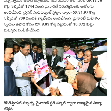
ఇచ్చి స్వయం ఉపాధి కల్పించింది. ఓన్ యువర్ ఆటో పేరిట
రూ.12.76
కోట్ల సబ్సిడీతో
1744
మంది మైనారిటీ నిరుద్యోగులకు ఆటోలను
అందచేసింది. డ్రైవర్ ఎంపవర్మెంట్ ప్రోగ్రాం ద్వారా
రూ.31.97
కోట్ల
సబ్సీడితో
709
మందికి క్యాబ్‌లను అందచేసింది. మైనారిటీ మహిళల
స్వయం ఉపాధి కోసం
రూ. 8.03
కోట్ల వ్యయంతో
10,072
కుట్టు
మిషన్లను పంపిణీ చేసింది.
రెసిడెన్షియల్ స్కూల్స్, మైనారిటీ స్టడీ సర్కిల్ ద్వారా నాణ్యమైన విద్యా
బోధన: