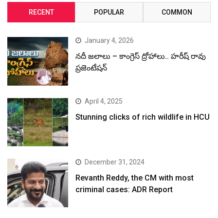
April 4, 2025
Stunning clicks of rich wildlife in HCU
December 31, 2024
Revanth Reddy, the CM with most
criminal cases: ADR Report
December 30, 2024
రేవంత్ రెడ్డి చెప్తున్న అబద్ధాలను, అసత్యాలను
మీడియా యథాతథంగా ప్రచురితం చేస్తుంది:
కేటీఆర్
December 30, 2024
కొత్తగా ఏర్పాటు చేసే స్కిల్ యూనివర్సిటీకి