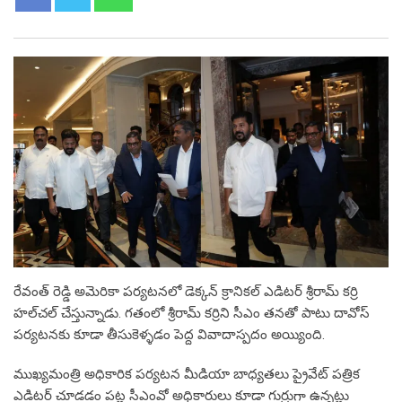
రేవంత్ రెడ్డి అమెరికా పర్యటనలో డెక్కన్ క్రానికల్ ఎడిటర్ శ్రీరామ్ కర్రి
హల్‌చల్ చేస్తున్నాడు. గతంలో శ్రీరామ్ కర్రిని సీఎం తనతో పాటు దావోస్
పర్యటనకు కూడా తీసుకెళ్ళడం పెద్ద వివాదాస్పదం అయ్యింది.
ముఖ్యమంత్రి అధికారిక పర్యటన మీడియా బాధ్యతలు ప్రైవేట్ పత్రిక
ఎడిటర్ చూడడం పట్ల సీఎంవో అధికారులు కూడా గుర్రుగా ఉన్నట్లు