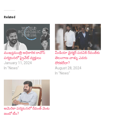
Related
ముఖ్యమంత్రి అధికారిక దావోస్
మీడియా డైరక్టర్ పదవికి రేవంత్‌కు
పర్యటనలో ప్రైవేట్ వ్యక్తులు
తెలంగాణ వాళ్ళు ఎవరు
January 11, 2024
దొరకలేదా?
In "News"
August 28, 2024
In "News"
అమెరికా పర్యటనలో రేవంత్ వెంట
జంబో టీం?