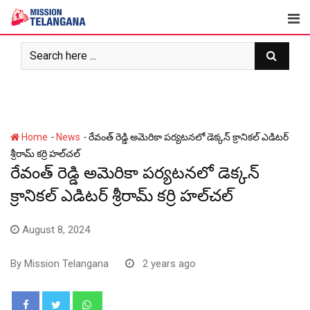
Skip
to
content
-
-
Home
News
రేవంత్ రెడ్డి అమెరికా పర్యటనలో డెక్కన్ క్రానికల్ ఎడిటర్
శ్రీరామ్ కర్రి హల్‌చల్
రేవంత్ రెడ్డి అమెరికా పర్యటనలో డెక్కన్
క్రానికల్ ఎడిటర్ శ్రీరామ్ కర్రి హల్‌చల్
August 8, 2024
By
Mission Telangana
2 years ago
Whatsapp