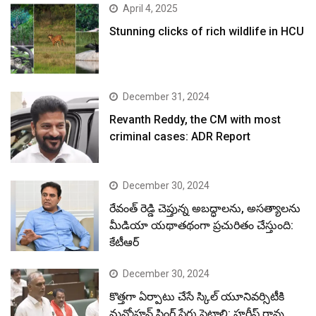
April 4, 2025
Stunning clicks of rich wildlife in HCU
December 31, 2024
Revanth Reddy, the CM with most
criminal cases: ADR Report
December 30, 2024
రేవంత్ రెడ్డి చెప్తున్న అబద్ధాలను, అసత్యాలను
మీడియా యథాతథంగా ప్రచురితం చేస్తుంది:
కేటీఆర్
December 30, 2024
కొత్తగా ఏర్పాటు చేసే స్కిల్ యూనివర్సిటీకి
మన్మోహన్ సింగ్ పేరు పెట్టాలి: హరీష్ రావు