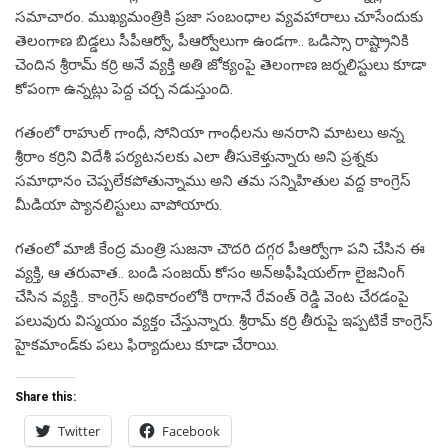
సమాచారం. ముఖ్యమంత్రికి ప్రజా సంబంధాల వ్యవహారాలు చూసేందుకు
తెలంగాణ బిడ్డలు సీపీఆర్వో, పీఆర్వోలుగా ఉండగా.. ఒడిస్సా రాష్ట్రానికి
చెందిన శ్రీరామ్ కర్రి అనే వ్యక్తి అతి జోక్యంపై తెలంగాణ జర్నలిస్టులు కూడా
కోపంగా ఉన్నట్లు పెద్ద చర్చ నడుస్తుంది.
గతంలో రాహుల్ గాంధీ, సోనియా గాంధీలను అనరాని మాటలు అన్న
శ్రీరాం కర్రిని విదేశీ పర్యటనలకు ఎలా తీసుకెళ్తున్నారు అని ప్రశ్నకు
సమాధానం చెప్పలేకపోతున్నాము అని తమ సన్నిహితుల వద్ద కాంగ్రెస్
మీడియా ప్యానలిస్టులు వాపోయారు.
గతంలో మాజీ కేంద్ర మంత్రి సుజనా చౌదరి దగ్గర పీఆర్వోగా పని చేసిన ఈ
వ్యక్తి, ఆ తరువాత.. బండి సంజయ్ కోసం అన్అఫీషియల్‌గా లైజనింగ్
చేసిన వ్యక్తి.. కాంగ్రెస్ అధికారంలోకి రాగానే రేవంత్ రెడ్డి వెంట చేరడంపై
పలువురు విస్మయం వ్యక్తం చేస్తున్నారు. శ్రీరామ్ కర్రి తీరుపై ఇప్పటికే కాంగ్రెస్
హైకమాండ్‌కు పలు ఫిర్యాదులు కూడా చేరాయి.
Share this:
Twitter
Facebook