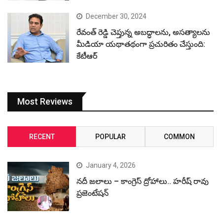
December 30, 2024
రేవంత్ రెడ్డి చెప్తున్న అబద్ధాలను, అసత్యాలను
మీడియా యథాతథంగా ప్రచురితం చేస్తుంది:
కేటీఆర్
Most Reviews
RECENT
POPULAR
COMMON
January 4, 2026
నదీ జలాలు – కాంగ్రెస్ ద్రోహాలు.. హరీష్ రావు
ప్రజెంటేషన్