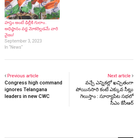
హ‌స్తం అంటే ఢిల్లీకి గులాం..
అధిష్ఠానం వ‌ద్ద మోక‌రిల్ల‌డ‌మే వారి
నైజం!
September 3, 2023
In "News"
Previous article
Next article
Congress high command
వచ్చే ఎన్నికల్లో ఖచ్చితంగా
ignores Telangana
పోయినసారి కంటే ఎక్కువ సీట్లు
leaders in new CWC
గెలుస్తాం : సూర్యాపేట సభలో
సీఎం కేసీఆర్