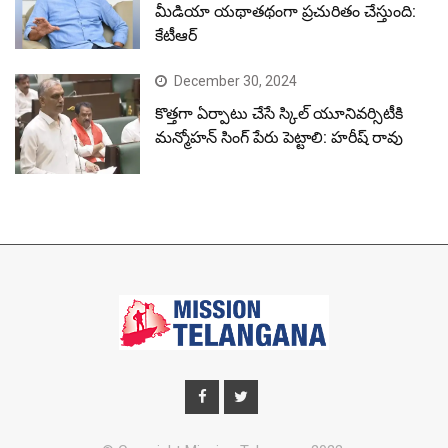
మీడియా యథాతథంగా ప్రచురితం చేస్తుంది:
కేటీఆర్
December 30, 2024
కొత్తగా ఏర్పాటు చేసే స్కిల్ యూనివర్సిటీకి
మన్మోహన్ సింగ్ పేరు పెట్టాలి: హరీష్ రావు