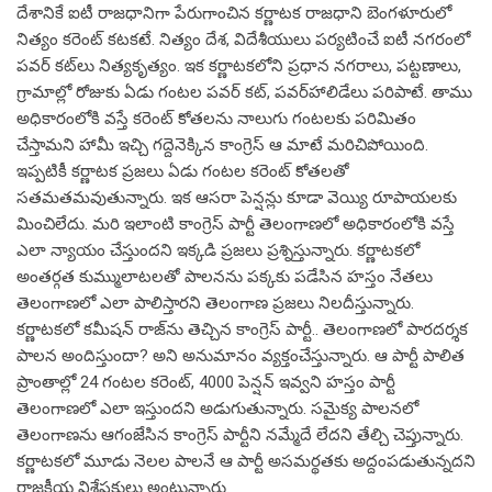
దేశానికే ఐటీ రాజ‌ధానిగా పేరుగాంచిన క‌ర్ణాట‌క రాజ‌ధాని బెంగ‌ళూరులో
నిత్యం క‌రెంట్ క‌ట‌క‌టే. నిత్యం దేశ‌, విదేశీయులు ప‌ర్య‌టించే ఐటీ న‌గ‌రంలో
ప‌వ‌ర్ క‌ట్‌లు నిత్య‌కృత్యం. ఇక క‌ర్ణాట‌క‌లోని ప్ర‌ధాన న‌గ‌రాలు, ప‌ట్ట‌ణాలు,
గ్రామాల్లో రోజుకు ఏడు గంట‌ల ప‌వ‌ర్ క‌ట్, ప‌వ‌ర్‌హాలిడేలు ప‌రిపాటే. తాము
అధికారంలోకి వ‌స్తే క‌రెంట్ కోత‌ల‌ను నాలుగు గంట‌ల‌కు ప‌రిమితం
చేస్తామ‌ని హామీ ఇచ్చి గ‌ద్దెనెక్కిన కాంగ్రెస్ ఆ మాటే మ‌రిచిపోయింది.
ఇప్ప‌టికీ క‌ర్ణాట‌క ప్ర‌జ‌లు ఏడు గంట‌ల క‌రెంట్ కోత‌ల‌తో
స‌త‌మ‌త‌మ‌వుతున్నారు. ఇక ఆస‌రా పెన్ష‌న్లు కూడా వెయ్యి రూపాయల‌కు
మించిలేదు. మ‌రి ఇలాంటి కాంగ్రెస్ పార్టీ తెలంగాణ‌లో అధికారంలోకి వ‌స్తే
ఎలా న్యాయం చేస్తుంద‌ని ఇక్క‌డి ప్ర‌జ‌లు ప్ర‌శ్నిస్తున్నారు. క‌ర్ణాట‌క‌లో
అంత‌ర్గ‌త కుమ్ములాట‌ల‌తో పాల‌న‌ను ప‌క్క‌కు ప‌డేసిన హ‌స్తం నేత‌లు
తెలంగాణ‌లో ఎలా పాలిస్తార‌ని తెలంగాణ ప్ర‌జ‌లు నిల‌దీస్తున్నారు.
క‌ర్ణాట‌క‌లో క‌మీష‌న్ రాజ్‌ను తెచ్చిన కాంగ్రెస్ పార్టీ.. తెలంగాణ‌లో పార‌ద‌ర్శ‌క
పాల‌న అందిస్తుందా? అని అనుమానం వ్య‌క్తంచేస్తున్నారు. ఆ పార్టీ పాలిత
ప్రాంతాల్లో 24 గంట‌ల క‌రెంట్, 4000 పెన్ష‌న్ ఇవ్వ‌ని హ‌స్తం పార్టీ
తెలంగాణ‌లో ఎలా ఇస్తుంద‌ని అడుగుతున్నారు. స‌మైక్య పాల‌న‌లో
తెలంగాణ‌ను ఆగంజేసిన కాంగ్రెస్ పార్టీని న‌మ్మేదే లేద‌ని తేల్చి చెప్తున్నారు.
కర్ణాట‌క‌లో మూడు నెల‌ల పాల‌నే ఆ పార్టీ అస‌మ‌ర్థ‌త‌కు అద్దంప‌డుతున్న‌ద‌ని
రాజ‌కీయ విశ్లేష‌కులు అంటున్నారు.