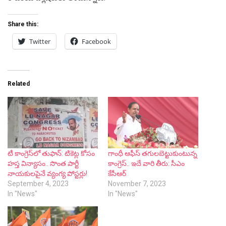
Share this:
Twitter
Facebook
Related
టీ కాంగ్రెస్‌లో తుఫాన్‌: టికెట్ల కోసం
గాంధీ ఆఫీస్ తగులబెట్టుకుంటున్న
హ‌స్త‌ విన్యాసం.. సొంత పార్టీ
కాంగ్రెస్.. ఇదే వారి తీరు: సీఎం
నాయ‌కుల‌పైనే వ్యంగ్య పోస్ట‌ర్లు!
కేసీఆర్
September 4, 2023
November 7, 2023
In "News"
In "News"