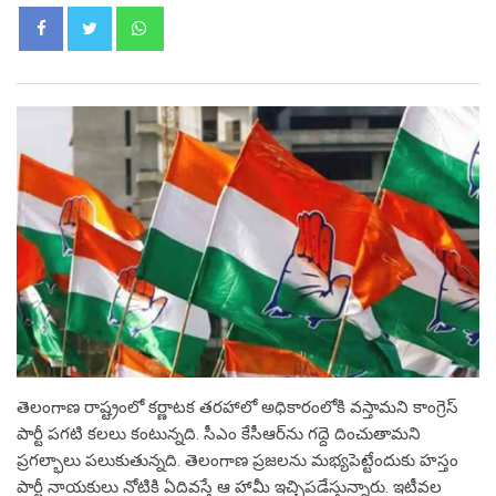
Whatsapp
తెలంగాణ రాష్ట్రంలో క‌ర్ణాట‌క త‌ర‌హాలో అధికారంలోకి వ‌స్తామ‌ని కాంగ్రెస్
పార్టీ ప‌గ‌టి క‌ల‌లు కంటున్న‌ది. సీఎం కేసీఆర్‌ను గ‌ద్దె దించుతామ‌ని
ప్ర‌గ‌ల్భాలు ప‌లుకుతున్న‌ది. తెలంగాణ ప్ర‌జ‌ల‌ను మ‌భ్య‌పెట్టేందుకు హ‌స్తం
పార్టీ నాయ‌కులు నోటికి ఏదివ‌స్తే ఆ హామీ ఇచ్చిప‌డేస్తున్నారు. ఇటీవ‌ల