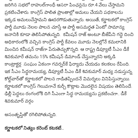
జ‌రిగిన స‌భ‌లో రాహుల్‌గాంధీ ఆస‌రా పింఛ‌న్ల‌ను రూ.4 వేలు చేస్తామ‌ని
ప్ర‌క‌టించేశారు. కాంగ్రెస్ పాలిత ప్రాంతాల్లో అమ‌లు చేయ‌ని ప‌థ‌కాల‌ను
ఇక్క‌డ అమ‌లుచేస్తామ‌ని ఊద‌ర‌గొడుతున్నారు. అయితే, క‌ర్ణాట‌క‌లో కాంగ్రెస్
పార్టీ మూడు నెల‌ల పాల‌న చూస్తే ఆ పార్టీ అస‌మ‌ర్థ‌త ఏంటో సామాన్య
జ‌నానికి కూడా తెలిసిపోతున్న‌ది. క‌మీష‌న్ రాజ్ అంటూ బీజేపీని గ‌ద్దె దించి
అధికారంలోకి వ‌చ్చిన కాంగ్రెస్ పార్టీ కేవ‌లం మూడు నెల‌ల్లోనే క‌మ‌లానికి
మించిన క‌మీష‌న్ రాజ్‌గా పేరుతెచ్చుకొన్న‌ది. ఆ రాష్ట్ర డిప్యూటీ సీఎం డీకే
శివకుమారే తమను 15% కమీషన్‌ డిమాండ్‌ చేస్తున్నారని అక్క‌డి
కాంట్రాక్ట‌ర్ల సంఘం ఏకంగా గవర్నర్‌కే ఫిర్యాదు చేయ‌డం క‌ల‌క‌లం రేపింది.
ఇక సీఎం సిద్ధ‌రామ‌య్య‌, డిప్యూటీ సీఎం డీకే శివ‌కుమార్ మ‌ధ్య న‌డుస్తున్న
కోల్డ్‌వార్‌తో క‌ర్ణాట‌క‌లో పాల‌న గాడిత‌ప్పింద‌నే విమ‌ర్శ‌లు వినిపిస్తున్నాయి.
క‌ర్ణాట‌క‌లో కాంగ్రెస్ గెలువ‌గానే కుర్చీ కొట్లాట మొద‌లైన విష‌యం తెలిసిందే.
ఢిల్లీ పెద్ద‌లు రంగంలోకి దిగి సీఎంగా సిద్ధ రామ‌య్య‌ను ప్ర‌క‌టించ‌గా.. డీకే
శివ‌కుమార్ వ‌ర్గం
అసంతృప్తితో ర‌గిలిపోతున్న‌ది.
క‌ర్ణాట‌క‌లో నిత్యం క‌రెంట్ క‌ట‌క‌టే..