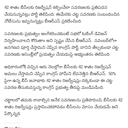
42 శాతం బీసీలకు రిజర్వేషన్ కల్పించేలా సవరణలకు ప్రతిపదన
చేయనున్ననట్లు పార్టీ తెలిపింది. ఈమేరకు చట్ట సవరణకు సంబంధించిన
నోటీసును ఇవ్వనున్నట్లు బీఆర్ఎస్ ప్రకటించింది.
సవరణలకు ప్రభుత్వం అంగీకరించకుంటే సభలో ఓటింగ్ డివిజన్
నిర్వహించాలని కోరుతాం అని స్పష్టం చేసిన బీఆర్ఎస్.. నవంబర్‌లోగా
జనగణన పూర్తి చేస్తామని చెప్పిన కాంగ్రెస్ పార్టీ, దానిని తేల్చకుండా చట్ట
సవరణకు అసెంబ్లీలో ప్రయత్నం చేయడంపై అభ్యంతరం తెలిపింది
అధికారంలోకి వచ్చిన ఆరు నెలల్లోగా బీసీలకు 42 శాతం రిజర్వేషన్
అమలు చేస్తామని చెప్పిన కాంగ్రెస్ హామీని లేవనెత్తిన బీఆర్ఎస్.. 50%
పైగా ఉన్న బీసీ జనాభాకు 42 శాతం రిజర్వేషన్లు దక్కకుండా ఈ చట్ట
సవరణ తీసుకువస్తున్న కాంగ్రెస్ ప్రభుత్వ తీరుపై మండిపడింది.
చట్టాలలో తమకు కావాల్సిన అనేక సవరణలను ప్రతిపాదించి, బీసీలకు 42
శాతం రిజర్వేషన్లు ప్రస్తావించకపోవడం బీసీలను మోసం చేయడమే అని
పేర్కొన్నది.