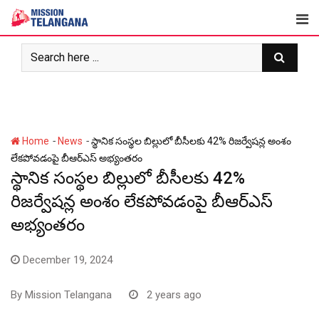
Skip
to
content
-
-
Home
News
స్థానిక సంస్థల బిల్లులో బీసీలకు 42% రిజర్వేషన్ల అంశం
లేకపోవడంపై బీఆర్ఎస్ అభ్యంతరం
స్థానిక సంస్థల బిల్లులో బీసీలకు 42%
రిజర్వేషన్ల అంశం లేకపోవడంపై బీఆర్ఎస్
అభ్యంతరం
December 19, 2024
By
Mission Telangana
2 years ago