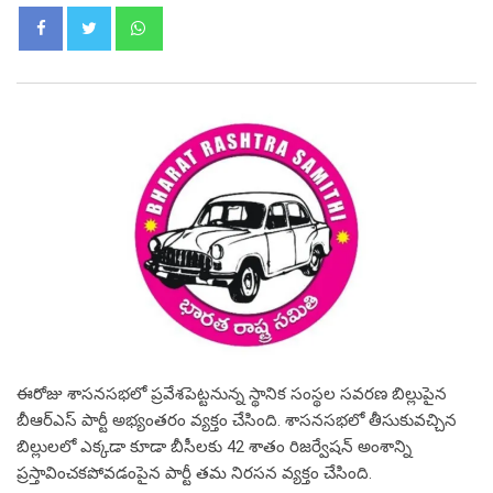
Whatsapp
ఈరోజు శాసనసభలో ప్రవేశపెట్టనున్న స్థానిక సంస్థల సవరణ బిల్లుపైన
బీఆర్ఎస్ పార్టీ అభ్యంతరం వ్యక్తం చేసింది. శాసనసభలో తీసుకువచ్చిన
బిల్లులలో ఎక్కడా కూడా బీసీలకు 42 శాతం రిజర్వేషన్ అంశాన్ని
ప్రస్తావించకపోవడంపైన పార్టీ తమ నిరసన వ్యక్తం చేసింది.