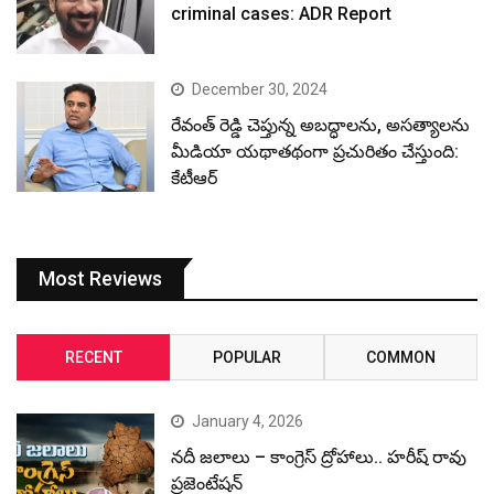
criminal cases: ADR Report
December 30, 2024
రేవంత్ రెడ్డి చెప్తున్న అబద్ధాలను, అసత్యాలను
మీడియా యథాతథంగా ప్రచురితం చేస్తుంది:
కేటీఆర్
Most Reviews
RECENT
POPULAR
COMMON
January 4, 2026
నదీ జలాలు – కాంగ్రెస్ ద్రోహాలు.. హరీష్ రావు
ప్రజెంటేషన్