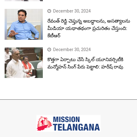
December 30, 2024
రేవంత్ రెడ్డి చెప్తున్న అబద్ధాలను, అసత్యాలను
మీడియా యథాతథంగా ప్రచురితం చేస్తుంది:
కేటీఆర్
December 30, 2024
కొత్తగా ఏర్పాటు చేసే స్కిల్ యూనివర్సిటీకి
మన్మోహన్ సింగ్ పేరు పెట్టాలి: హరీష్ రావు