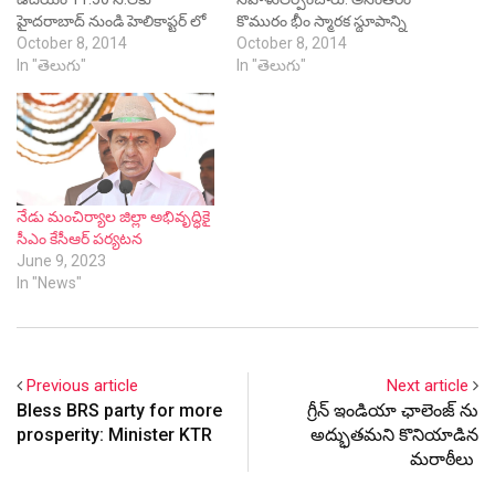
హైదరాబాద్ నుండి హెలికాప్టర్ లో
కొమురం భీం స్మారక స్థూపాన్ని
బయలుదేరి వెళ్లి ఆదిలాబాద్ జిల్లా
October 8, 2014
ఆవిష్కరించి ఆయన పేరు మీద
October 8, 2014
జోడేఘాట్ కు చేరుకొని అక్కడ
In "తెలుగు"
ఏర్పాటు చేయబోయే
In "తెలుగు"
కొమురం భీం విగ్రహాన్ని, స్మృతి
మ్యూజియానికి శంకుస్థాపన
చిహ్నాన్ని ఆవిష్కరించనున్నారు.
చేశారు. ముఖ్యమంత్రి
అనంతరం భీం జీవిత చరిత్ర,
మాట్లాడుతూ, కొమురం భీం
విశేషాలతో కూడిన ఫోటో ఎగ్జిబిషన్
బాటలోనే తెలంగాణ రాష్ట్రాన్ని
ను ప్రారంభిస్తారు. ఆ తర్వాత భీం
సాధించుకున్నామని, సమైక్య
స్మారక భవన శిలాఫలకాన్ని
పాలనలో కొమురం భీంకు సరైన
నేడు మంచిర్యాల జిల్లా అభివృద్ధికై
ఆవిష్కరించి…
గుర్తింపు దక్కలేదని అన్నారు.
సీఎం కేసీఆర్‌ పర్యటన
ఆదిలాబాద్ జిల్లాను
June 9, 2023
బాగుచేయాలని జిల్లా ప్రజలు
In "News"
ఆదేశాలు జారీ చేశారని,…
Previous article
Next article
Bless BRS party for more
గ్రీన్ ఇండియా ఛాలెంజ్ ను
prosperity: Minister KTR
అద్భుతమని కొనియాడిన
మరాఠీలు