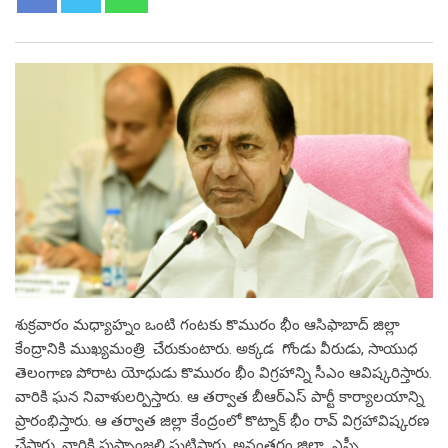
శుక్రవారం మధ్యాహ్నం ఒంటి గంటకు కొమురం భీం ఆసిఫాబాద్ జిల్లా
కేంద్రానికి ముఖ్యమంత్రి చేరుకుంటారు. అక్కడ గోండు వీరుడు, సాయుధ
తెలంగాణ పోరాట యోధుడు కొమురం భీం విగ్రహాన్ని సీఎం ఆవిష్కరిస్తారు.
వారికి ఘన నివాళులర్పిస్తారు. ఆ తర్వాత బీఆర్ఎస్ పార్టీ కార్యాలయాన్ని
ప్రారంభిస్తారు. ఆ తర్వాత జిల్లా కేంద్రంలో కొట్నాక్‌ భీం రావ్‌ విగ్రహావిష్కరణ
చేస్తారు. వారికి పుష్పాంజలి ఘటిస్తారు. అనంతరం జిల్లా ఎస్పీ