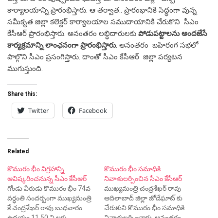
కార్యాలయాన్ని ప్రారంభిస్తారు. ఆ తర్వాత.. ప్రారంభానికి సిద్ధంగా వున్న
సమీకృత జిల్లా కలెక్టర్ కార్యాలయాల సముదాయానికి చేరుకొని సీఎం
కేసీఆర్ ప్రారంభిస్తారు. అనంతరం లబ్ధిదారులకు
పోడుపట్టాలను అందజేసే
కార్యక్రమాన్ని లాంఛనంగా ప్రారంభిస్తారు
. అనంతరం బహిరంగ సభలో
పాల్గొని సీఎం ప్రసంగిస్తారు. దాంతో సీఎం కేసీఆర్ జిల్లా పర్యటన
ముగుస్తుంది.
Share this:
Twitter
Facebook
Related
కొమురం భీం విగ్రహాన్ని
కొమురం భీం సమాధికి
ఆవిష్కరించనున్న సీఎం కేసీఆర్
నివాళులర్పించిన సీఎం కేసీఆర్
గోండు వీరుడు కొమురం భీం 74వ
ముఖ్యమంత్రి చంద్రశేఖర్ రావు
వర్ధంతి సందర్భంగా ముఖ్యమంత్రి
ఆదిలాబాద్ జిల్లా జోడేఘాట్ కు
కే చంద్రశేఖర్ రావు బుధవారం
చేరుకుని కొమురం భీం సమాధికి
ఉదయం 11.50 ని.లకు
నివాళులర్పించారు. అనంతరం