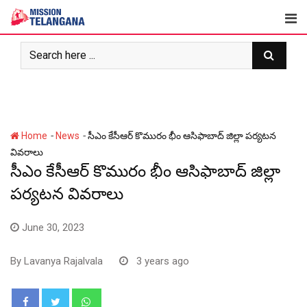
Skip
to
content
-
-
Home
News
సీఎం కేసీఆర్ కొమురం భీం ఆసిఫాబాద్ జిల్లా పర్యటన
వివరాలు
సీఎం కేసీఆర్ కొమురం భీం ఆసిఫాబాద్ జిల్లా
పర్యటన వివరాలు
June 30, 2023
By
Lavanya Rajalvala
3 years ago
Whatsapp