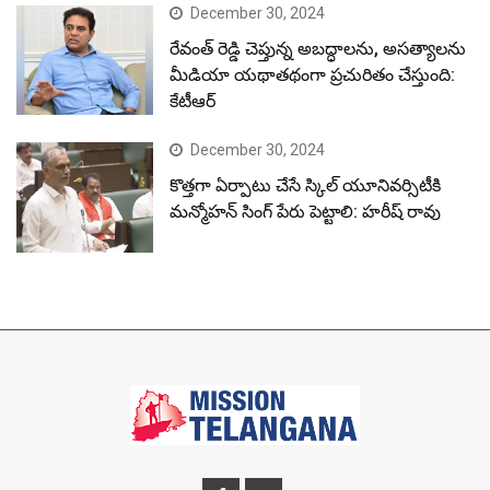
December 30, 2024
రేవంత్ రెడ్డి చెప్తున్న అబద్ధాలను, అసత్యాలను
మీడియా యథాతథంగా ప్రచురితం చేస్తుంది:
కేటీఆర్
December 30, 2024
కొత్తగా ఏర్పాటు చేసే స్కిల్ యూనివర్సిటీకి
మన్మోహన్ సింగ్ పేరు పెట్టాలి: హరీష్ రావు