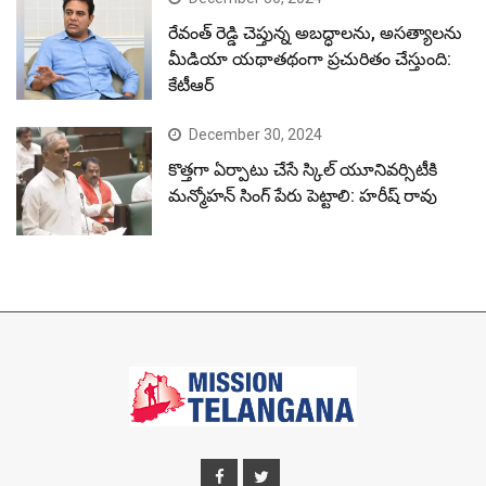
రేవంత్ రెడ్డి చెప్తున్న అబద్ధాలను, అసత్యాలను
మీడియా యథాతథంగా ప్రచురితం చేస్తుంది:
కేటీఆర్
December 30, 2024
కొత్తగా ఏర్పాటు చేసే స్కిల్ యూనివర్సిటీకి
మన్మోహన్ సింగ్ పేరు పెట్టాలి: హరీష్ రావు