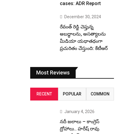
cases: ADR Report
December 30, 2024
రేవంత్ రెడ్డి చెప్తున్న
అబద్ధాలను, అసత్యాలను
మీడియా యథాతథంగా
ప్రచురితం చేస్తుంది: కేటీఆర్
Most Reviews
RECENT
POPULAR
COMMON
January 4, 2026
నదీ జలాలు – కాంగ్రెస్
ద్రోహాలు.. హరీష్ రావు