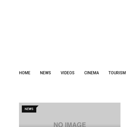
Skip
to
content
HOME
NEWS
VIDEOS
CINEMA
TOURISM
NEWS