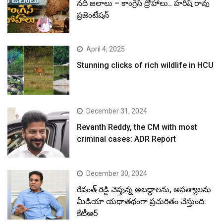
నదీ జలాలు – కాంగ్రెస్ ద్రోహాలు.. హరీష్ రావు
ప్రజెంటేషన్
April 4, 2025
Stunning clicks of rich wildlife in HCU
December 31, 2024
Revanth Reddy, the CM with most
criminal cases: ADR Report
December 30, 2024
రేవంత్ రెడ్డి చెప్తున్న అబద్ధాలను, అసత్యాలను
మీడియా యథాతథంగా ప్రచురితం చేస్తుంది:
కేటీఆర్