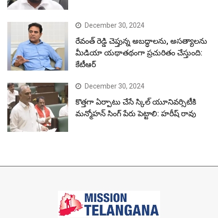
December 30, 2024
రేవంత్ రెడ్డి చెప్తున్న అబద్ధాలను, అసత్యాలను
మీడియా యథాతథంగా ప్రచురితం చేస్తుంది:
కేటీఆర్
December 30, 2024
కొత్తగా ఏర్పాటు చేసే స్కిల్ యూనివర్సిటీకి
మన్మోహన్ సింగ్ పేరు పెట్టాలి: హరీష్ రావు