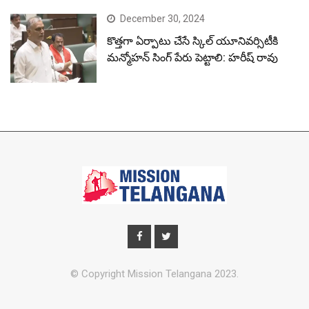
December 30, 2024
కొత్తగా ఏర్పాటు చేసే స్కిల్ యూనివర్సిటీకి
మన్మోహన్ సింగ్ పేరు పెట్టాలి: హరీష్ రావు
© Copyright Mission Telangana 2023.