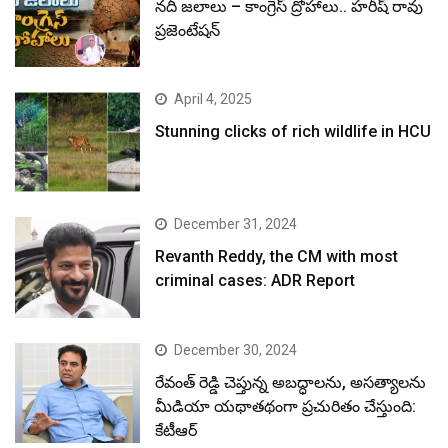
నదీ జలాలు – కాంగ్రెస్ ద్రోహాలు.. హరీష్ రావు
ప్రజెంటేషన్
April 4, 2025
Stunning clicks of rich wildlife in HCU
December 31, 2024
Revanth Reddy, the CM with most
criminal cases: ADR Report
December 30, 2024
రేవంత్ రెడ్డి చెప్తున్న అబద్ధాలను, అసత్యాలను
మీడియా యథాతథంగా ప్రచురితం చేస్తుంది:
కేటీఆర్