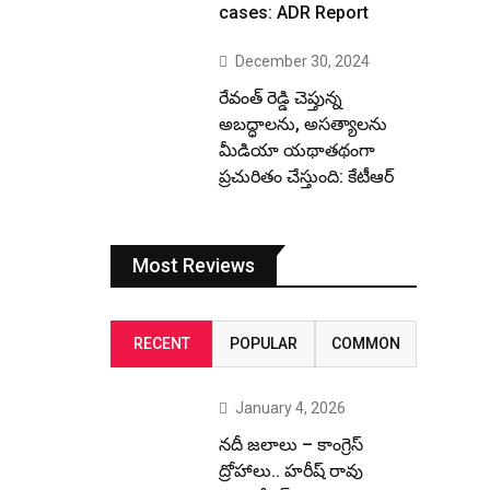
cases: ADR Report
December 30, 2024
రేవంత్ రెడ్డి చెప్తున్న
అబద్ధాలను, అసత్యాలను
మీడియా యథాతథంగా
ప్రచురితం చేస్తుంది: కేటీఆర్
Most Reviews
RECENT
POPULAR
COMMON
January 4, 2026
నదీ జలాలు – కాంగ్రెస్
ద్రోహాలు.. హరీష్ రావు