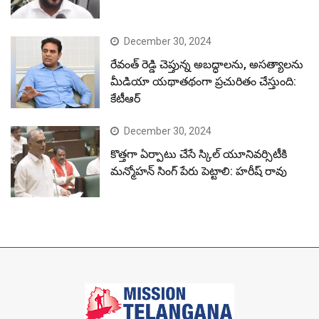
December 30, 2024
రేవంత్ రెడ్డి చెప్తున్న అబద్ధాలను, అసత్యాలను
మీడియా యథాతథంగా ప్రచురితం చేస్తుంది:
కేటీఆర్
December 30, 2024
కొత్తగా ఏర్పాటు చేసే స్కిల్ యూనివర్సిటీకి
మన్మోహన్ సింగ్ పేరు పెట్టాలి: హరీష్ రావు