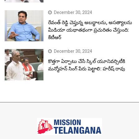
December 30, 2024
రేవంత్ రెడ్డి చెప్తున్న అబద్ధాలను, అసత్యాలను
మీడియా యథాతథంగా ప్రచురితం చేస్తుంది:
కేటీఆర్
December 30, 2024
కొత్తగా ఏర్పాటు చేసే స్కిల్ యూనివర్సిటీకి
మన్మోహన్ సింగ్ పేరు పెట్టాలి: హరీష్ రావు