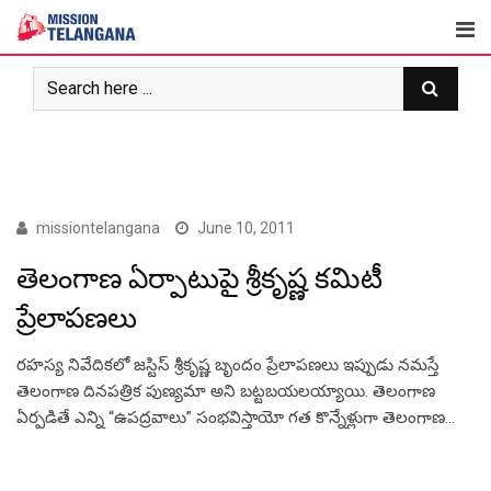
Skip
to
content
COVER STORY
missiontelangana
June 10, 2011
తెలంగాణ ఏర్పాటుపై శ్రీకృష్ణ కమిటీ
ప్రేలాపణలు
రహస్య నివేదికలో జస్టిస్ శ్రీకృష్ణ బృందం ప్రేలాపణలు ఇప్పుడు నమస్తే
తెలంగాణ దినపత్రిక పుణ్యమా అని బట్టబయలయ్యాయి. తెలంగాణ
ఏర్పడితే ఎన్ని “ఉపద్రవాలు” సంభవిస్తాయో గత కొన్నేళ్లుగా తెలంగాణ…