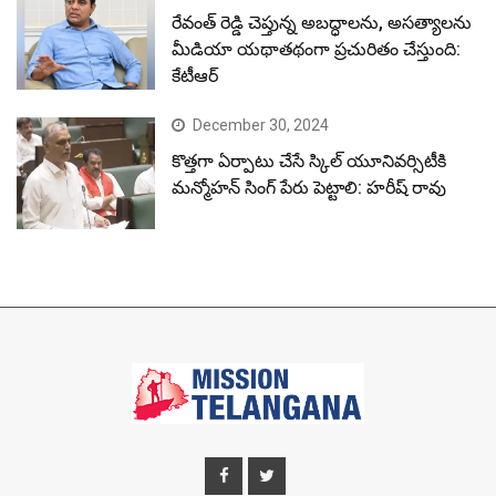
రేవంత్ రెడ్డి చెప్తున్న అబద్ధాలను, అసత్యాలను
మీడియా యథాతథంగా ప్రచురితం చేస్తుంది:
కేటీఆర్
December 30, 2024
కొత్తగా ఏర్పాటు చేసే స్కిల్ యూనివర్సిటీకి
మన్మోహన్ సింగ్ పేరు పెట్టాలి: హరీష్ రావు