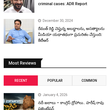
criminal cases: ADR Report
December 30, 2024
రేవంత్ రెడ్డి చెప్తున్న అబద్ధాలను, అసత్యాలను
మీడియా యథాతథంగా ప్రచురితం చేస్తుంది:
కేటీఆర్
Most Reviews
RECENT
POPULAR
COMMON
January 4, 2026
నదీ జలాలు – కాంగ్రెస్ ద్రోహాలు.. హరీష్ రావు
ప్రజెంటేషన్