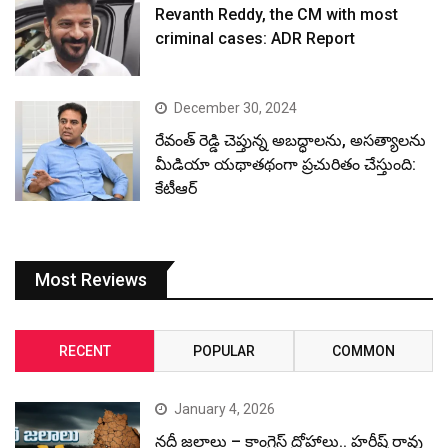
Revanth Reddy, the CM with most
criminal cases: ADR Report
December 30, 2024
రేవంత్ రెడ్డి చెప్తున్న అబద్ధాలను, అసత్యాలను
మీడియా యథాతథంగా ప్రచురితం చేస్తుంది:
కేటీఆర్
Most Reviews
RECENT
POPULAR
COMMON
January 4, 2026
నదీ జలాలు – కాంగ్రెస్ ద్రోహాలు.. హరీష్ రావు