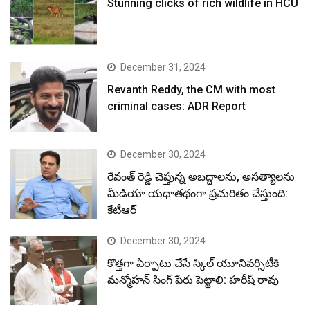
Stunning clicks of rich wildlife in HCU
December 31, 2024
Revanth Reddy, the CM with most
criminal cases: ADR Report
December 30, 2024
రేవంత్ రెడ్డి చెప్తున్న అబద్ధాలను, అసత్యాలను
మీడియా యథాతథంగా ప్రచురితం చేస్తుంది:
కేటీఆర్
December 30, 2024
కొత్తగా ఏర్పాటు చేసే స్కిల్ యూనివర్సిటీకి
మన్మోహన్ సింగ్ పేరు పెట్టాలి: హరీష్ రావు