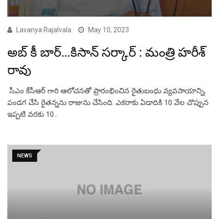
Lavanya Rajalvala
May 10, 2023
అబ్ కీ బార్…కిసాన్ సర్కార్ : మంత్రి హరీశ్
రావు
సీఎం కేసీఆర్ గారి ఆలోచనతో ప్రారంభించిన రైతుబంధు వ్యవసాయాన్ని,
పండగ చేసి రైతన్నను రాజును చేసింది. ఎకరాకు ఏడాదికి 10 వేల చొప్పున
ఇప్పటి వరకు 10…
NEWS