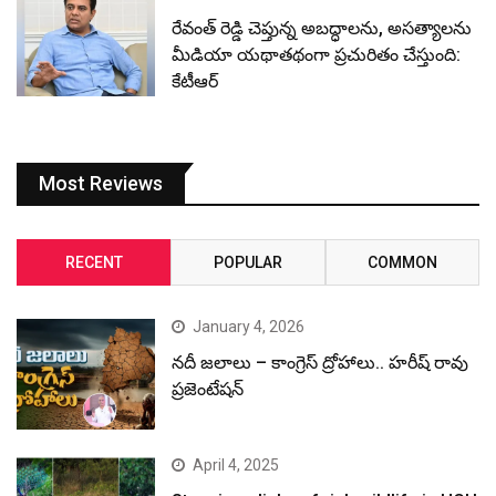
రేవంత్ రెడ్డి చెప్తున్న అబద్ధాలను, అసత్యాలను
మీడియా యథాతథంగా ప్రచురితం చేస్తుంది:
కేటీఆర్
Most Reviews
RECENT
POPULAR
COMMON
January 4, 2026
నదీ జలాలు – కాంగ్రెస్ ద్రోహాలు.. హరీష్ రావు
ప్రజెంటేషన్
April 4, 2025