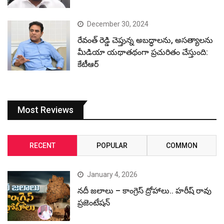
December 30, 2024
రేవంత్ రెడ్డి చెప్తున్న అబద్ధాలను, అసత్యాలను
మీడియా యథాతథంగా ప్రచురితం చేస్తుంది:
కేటీఆర్
Most Reviews
RECENT
POPULAR
COMMON
January 4, 2026
నదీ జలాలు – కాంగ్రెస్ ద్రోహాలు.. హరీష్ రావు
ప్రజెంటేషన్