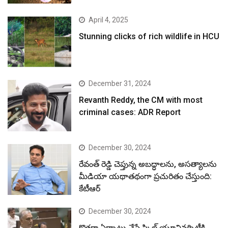
April 4, 2025
Stunning clicks of rich wildlife in HCU
December 31, 2024
Revanth Reddy, the CM with most
criminal cases: ADR Report
December 30, 2024
రేవంత్ రెడ్డి చెప్తున్న అబద్ధాలను, అసత్యాలను
మీడియా యథాతథంగా ప్రచురితం చేస్తుంది:
కేటీఆర్
December 30, 2024
కొత్తగా ఏర్పాటు చేసే స్కిల్ యూనివర్సిటీకి