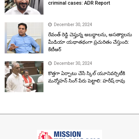
criminal cases: ADR Report
December 30, 2024
రేవంత్ రెడ్డి చెప్తున్న అబద్ధాలను, అసత్యాలను
మీడియా యథాతథంగా ప్రచురితం చేస్తుంది:
కేటీఆర్
December 30, 2024
కొత్తగా ఏర్పాటు చేసే స్కిల్ యూనివర్సిటీకి
మన్మోహన్ సింగ్ పేరు పెట్టాలి: హరీష్ రావు