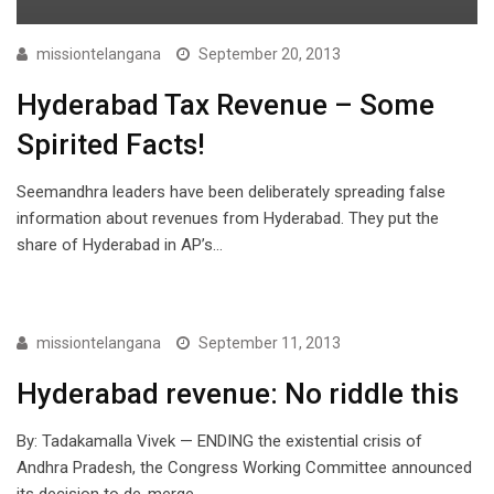
missiontelangana
September 20, 2013
Hyderabad Tax Revenue – Some
Spirited Facts!
Seemandhra leaders have been deliberately spreading false
information about revenues from Hyderabad. They put the
share of Hyderabad in AP’s…
COVER STORY
missiontelangana
September 11, 2013
Hyderabad revenue: No riddle this
By: Tadakamalla Vivek — ENDING the existential crisis of
Andhra Pradesh, the Congress Working Committee announced
its decision to de-merge…