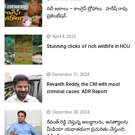
నదీ జలాలు – కాంగ్రెస్ ద్రోహాలు.. హరీష్ రావు
ప్రజెంటేషన్
April 4, 2025
Stunning clicks of rich wildlife in HCU
December 31, 2024
Revanth Reddy, the CM with most
criminal cases: ADR Report
December 30, 2024
రేవంత్ రెడ్డి చెప్తున్న అబద్ధాలను, అసత్యాలను
మీడియా యథాతథంగా ప్రచురితం చేస్తుంది: