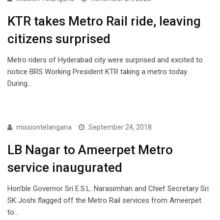
KTR takes Metro Rail ride, leaving
citizens surprised
Metro riders of Hyderabad city were surprised and excited to
notice BRS Working President KTR taking a metro today.
During…
PHOTOS
missiontelangana
September 24, 2018
LB Nagar to Ameerpet Metro
service inaugurated
Hon’ble Governor Sri E.S.L. Narasimhan and Chief Secretary Sri
SK Joshi flagged off the Metro Rail services from Ameerpet
to…