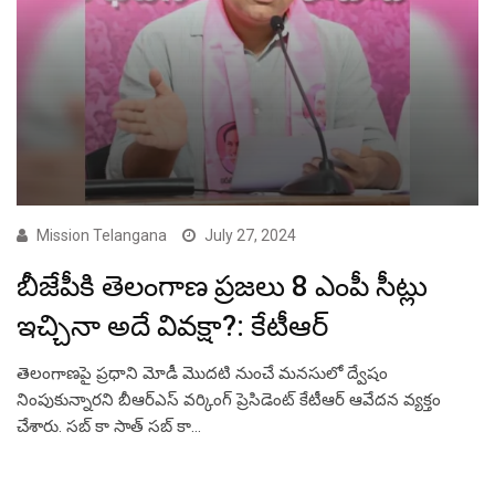
Mission Telangana
July 27, 2024
బీజేపీకి తెలంగాణ ప్రజలు 8 ఎంపీ సీట్లు
ఇచ్చినా అదే వివక్షా?: కేటీఆర్
తెలంగాణపై ప్రధాని మోడీ మొదటి నుంచే మనసులో ద్వేషం
నింపుకున్నారని బీఆర్ఎస్ వర్కింగ్ ప్రెసిడెంట్ కేటీఆర్ ఆవేదన వ్యక్తం
చేశారు. సబ్ కా సాత్ సబ్ కా…