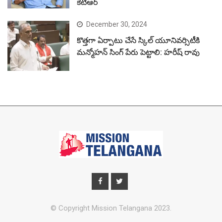
కేటీఆర్
December 30, 2024
కొత్తగా ఏర్పాటు చేసే స్కిల్ యూనివర్సిటీకి
మన్మోహన్ సింగ్ పేరు పెట్టాలి: హరీష్ రావు
© Copyright Mission Telangana 2023.