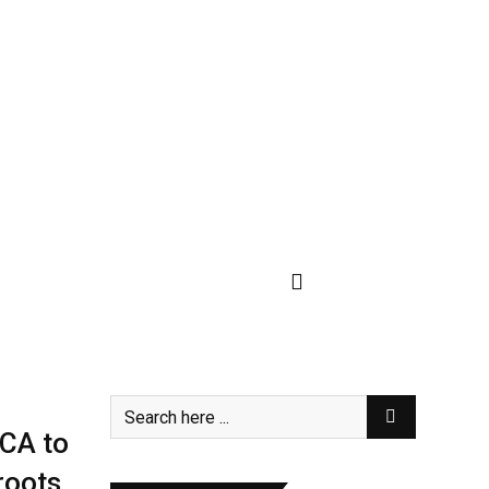
ICA to
roots