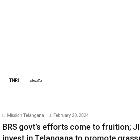
TNRI
తెలుగు
Mission Telangana
February 20, 2024
BRS govt’s efforts come to fruition; J
invest in Telangana to promote grass