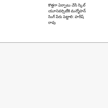
కొత్తగా ఏర్పాటు చేసే స్కిల్
యూనివర్సిటీకి మన్మోహన్
సింగ్ పేరు పెట్టాలి: హరీష్
రావు