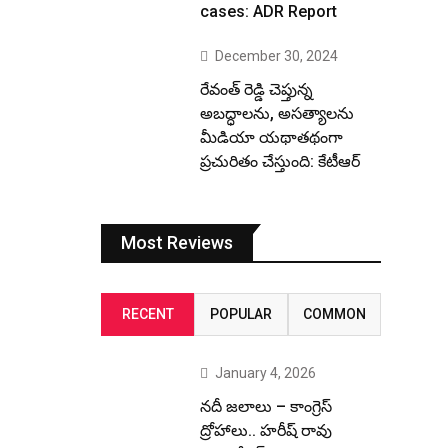
cases: ADR Report
December 30, 2024
రేవంత్ రెడ్డి చెప్తున్న
అబద్ధాలను, అసత్యాలను
మీడియా యథాతథంగా
ప్రచురితం చేస్తుంది: కేటీఆర్
Most Reviews
RECENT
POPULAR
COMMON
January 4, 2026
నదీ జలాలు – కాంగ్రెస్
ద్రోహాలు.. హరీష్ రావు