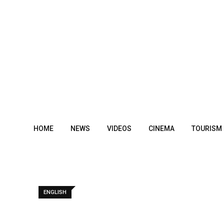
Skip
to
content
HOME
NEWS
VIDEOS
CINEMA
TOURISM
ENGLISH