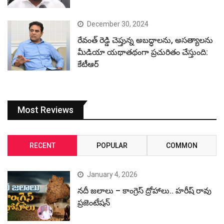
December 30, 2024
రేవంత్ రెడ్డి చెప్తున్న అబద్ధాలను, అసత్యాలను
మీడియా యథాతథంగా ప్రచురితం చేస్తుంది:
కేటీఆర్
Most Reviews
RECENT
POPULAR
COMMON
January 4, 2026
నదీ జలాలు – కాంగ్రెస్ ద్రోహాలు.. హరీష్ రావు
ప్రజెంటేషన్