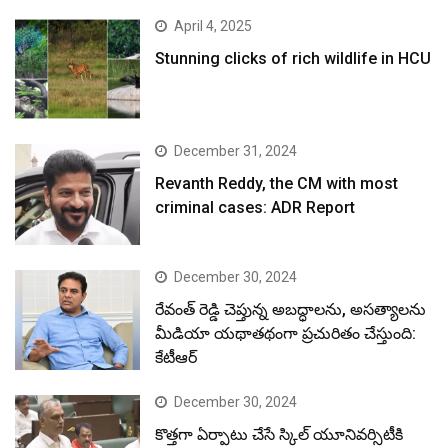
April 4, 2025
Stunning clicks of rich wildlife in HCU
December 31, 2024
Revanth Reddy, the CM with most
criminal cases: ADR Report
December 30, 2024
రేవంత్ రెడ్డి చెప్తున్న అబద్ధాలను, అసత్యాలను
మీడియా యథాతథంగా ప్రచురితం చేస్తుంది:
కేటీఆర్
December 30, 2024
కొత్తగా ఏర్పాటు చేసే స్కిల్ యూనివర్సిటీకి